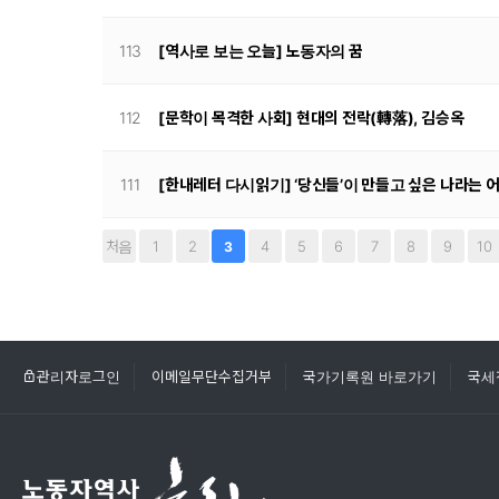
113
[역사로 보는 오늘] 노동자의 꿈
112
[문학이 목격한 사회] 현대의 전락(轉落), 김승옥
111
[한내레터 다시읽기] ‘당신들’이 만들고 싶은 나라는 
처음
1
2
4
5
6
7
8
9
10
3
관리자로그인
이메일무단수집거부
국가기록원 바로가기
국세