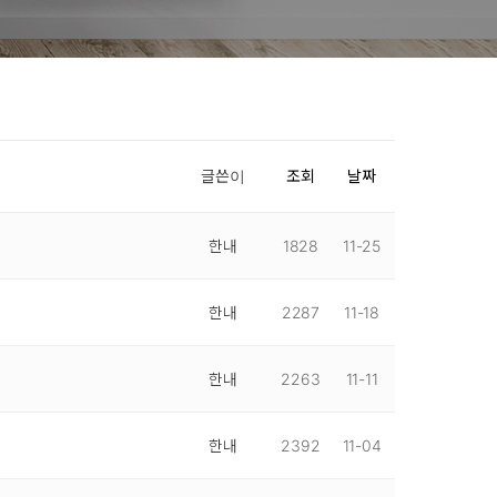
글쓴이
조회
날짜
한내
1828
11-25
한내
2287
11-18
한내
2263
11-11
한내
2392
11-04