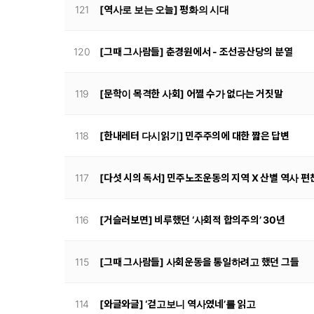
121
[역사로 보는 오늘] 평화의 시대
120
[그때 그사람들] 춘경원에서 - 조선공산당의 분열
119
[문학이 목격한 사회] 어쩔 수가 없다는 거짓말
118
[한내레터 다시읽기] 민주주의에 대한 짧은 답변
117
[다섯 시의 독서] 민주노조운동의 지역 X 산별 역사 편
116
[거슬러보면] 비루했던 ‘사회적 합의주의’ 30년
115
[그때 그사람들] 사회운동을 통일하려고 했던 그들
114
[와글와글] ‘걷고보니 역사였네’를 읽고