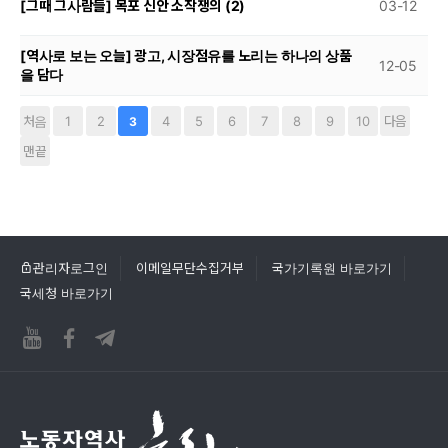
[그때 그사람들] 목포 신안 소작쟁의 (2)
03-12
[역사로 보는 오늘] 광고, 시장점유를 노리는 하나의 상품
12-05
을 담다
처음
1
2
4
5
6
7
8
9
10
다음
3
맨끝
관리자로그인
이메일무단수집거부
국가기록원 바로가기
국세청 바로가기