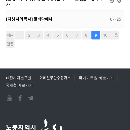
08-08
사
[다섯 시의 독서] 밑바닥에서
07-25
처음
1
2
3
4
5
6
7
8
10
다음
9
맨끝
관리자로그인
이메일무단수집거부
국가기록원 바로가기
국세청 바로가기