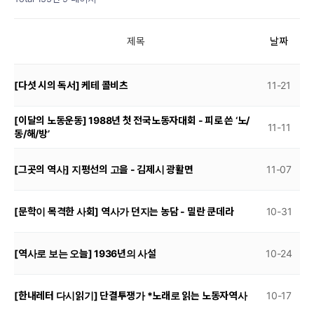
제목
날짜
[다섯 시의 독서] 케테 콜비츠
11-21
[이달의 노동운동] 1988년 첫 전국노동자대회 - 피로 쓴 ‘노/
11-11
동/해/방’
[그곳의 역사] 지평선의 고을 - 김제시 광활면
11-07
[문학이 목격한 사회] 역사가 던지는 농담 - 밀란 쿤데라
10-31
[역사로 보는 오늘] 1936년의 사설
10-24
[한내레터 다시읽기] 단결투쟁가 *노래로 읽는 노동자역사
10-17