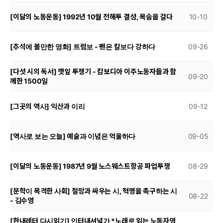
[이달의 노동운동] 1992년 10월 전해투 결성, 목숨을 걸다
10-10
[추석에 볼만한 영화] 트럼보 - 펜은 칼보다 강하다
09-26
[다섯 시의 독서] 깻잎 투쟁기 - 캄보디아 이주노동자들과 함
09-20
께한 1500일
[그곳의 역사] 익산과 이리
09-12
[역사로 보는 오늘] 예술과 이념은 억울하다
09-05
[이달의 노동운동] 1987년 9월 노스웨스트항공 파업투쟁
08-29
[문학이 목격한 사회] 절망과 싸우는 시, 혁명을 촉구하는 시
08-22
- 김수영
[한내레터 다시읽기] 인터내셔널가 *노래로 읽는 노동자역