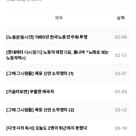
제목
날짜
[노동운동사건] 1980년 한국노총 민주화 투쟁
02-06
[한내레터 다시읽기] 노동자 애창가요, 불나비 *노래로 보는
02-13
노동자역사
[그때 그사람들] 목포 신안 소작쟁의 (1)
02-27
[거슬러보면] 부활한 애국자
03-05
[그때 그사람들] 목포 신안 소작쟁의 (2)
03-12
[다섯 시의 독서] 오늘도 2명이 퇴근하지 못했다
03-19