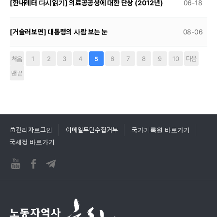
[한내레터 다시읽기] 의료공공성에 대한 단상 (2012년)
06-18
[거슬러보면] 대통령의 사람 보는 눈
08-06
처음
1
2
3
4
6
7
8
9
10
다음
5
맨끝
관리자로그인
이메일무단수집거부
국가기록원 바로가기
국세청 바로가기