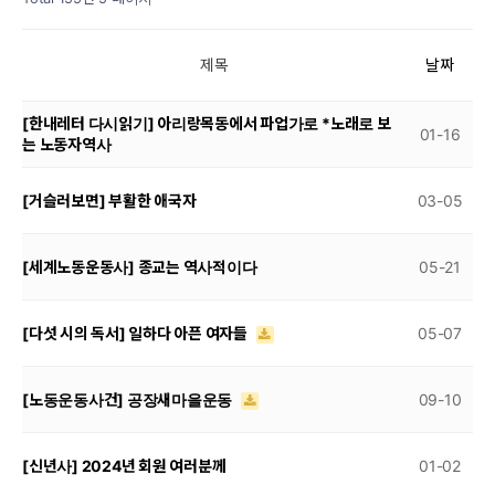
제목
날짜
[한내레터 다시읽기] 아리랑목동에서 파업가로 *노래로 보
01-16
는 노동자역사
[거슬러보면] 부활한 애국자
03-05
[세계노동운동사] 종교는 역사적이다
05-21
[다섯 시의 독서] 일하다 아픈 여자들
05-07
[노동운동사건] 공장새마을운동
09-10
[신년사] 2024년 회원 여러분께
01-02