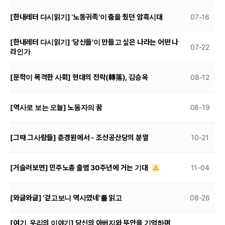
[한내레터 다시읽기] ‘노동귀족’이 춤을 췄던 암흑시대
07-16
[한내레터 다시읽기] ‘당신들’이 만들고 싶은 나라는 어떤 나
07-22
라인가
[문학이 목격한 사회] 현대의 전락(轉落), 김승옥
08-12
[역사로 보는 오늘] 노동자의 꿈
08-19
[그때 그사람들] 춘경원에서 - 조선공산당의 분열
10-21
[거슬러보면] 민주노총 출범 30주년에 거는 기대
11-04
[와글와글] ‘걷고보니 역사였네’를 읽고
08-26
[여기, 우리의 이야기] 당신의 아버지와 뚜안을 기억하며