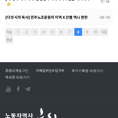
11-18
[다섯 시의 독서] 민주노조운동의 지역 X 산별 역사 편찬
09-16
처음
1
2
3
4
5
6
7
9
10
다음
8
맨끝
관리자로그인
이메일무단수집거부
국가기록원 바로가기
국세청 바로가기