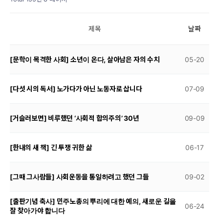
제목
날짜
[문학이 목격한 사회] 소년이 온다, 살아남은 자의 수치
05-20
[다섯 시의 독서] 노가다가 아닌 노동자로 삽니다
07-09
[거슬러보면] 비루했던 ‘사회적 합의주의’ 30년
09-09
[한내의 새 책] 긴 투쟁 귀한 삶
06-17
[그때 그사람들] 사회운동을 통일하려고 했던 그들
09-02
[출판기념 축사] 민주노총의 뿌리에 대한 예의, 새로운 길을
06-24
잘 찾아가야 합니다