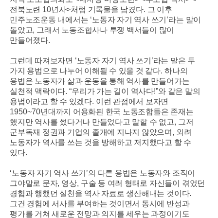
전북노련
10
년사
>
처럼 기록물을 남겼다
.
그 이후
민주노조운동 내에서는
‘
노동자 자기 역사 쓰기
’
라는 말이
돌았고
,
그래서 노동조합사나 투쟁 백서들이 많이
만들어졌다
.
그런데 따져보자면
‘
노동자 자기 역사 쓰기
’
라는 말은 두
가지 용법으로 나누어 이해될 수 있을 것 같다
.
하나의
용법은 노동자가 삶과 운동을 통해 역사를 만들어가는
실천적 맥락이다
. “
우리가 가는 길이 역사다
!”
와 같은 말의
용법이라고 할 수 있겠다
.
이런 관점에서 보자면
1950~70
년대까지 어용화된 한국 노동조합들은 존재는
했지만 역사를 썼다거나 만들었다고 말할 수 없고
,
그저
군부독재 정권과 기업의 졸개에 지나지 않았으며
,
외려
노동자가 역사를 쓰는 것을 방해하고 저지했다고 할 수
있다
.
‘
노동자 자기 역사 쓰기
’
의 다른 용법은 노동자와 조직이
그야말로 문자
,
영상
,
구술 등 여러 형태로 자신들이 겪었던
경험과 행했던 실천을 역사 자료로 생산해내는 것이다
.
그건 경험에 서사를 부여하는 것이면서 동시에 반성과
평가를 거쳐 새로운 전망과 의지를 세우는 과정이기도