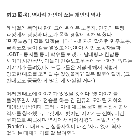
회고
(
回考
),
역사적 개인이 쓰는 개인의 역사
윤석열의 폭력 내란과 그에 뒤이은 노동자
,
민중의 투쟁
과정에서 광장과 대로가 폭력 경찰에 의해 막혔다
.
“
민주노총이 길을 열겠습니다
.”
사회자의 말처럼 민주노총
,
금속노조 등이 길을 열었고
20, 30
대 시민 노동자들과
LGBT+
동지들 등이 박수를 보냈다
.
남태령과 한남동
사이의 시간동안
,
이들이 민주노조운동에 궁금한 게 많다는
이야기가 들려왔다
. ‘
노동자들은 어떻게 해서 저렇게
강고한 대오를 조직할 수 있었을까
?’
같은 질문이랄까
. (
그
반대로도 궁금한 게 많은 게 사실일 거다
.)
어쩌면 태초에 이야기가 있었을 것이다
.
옛 이야기를
들려주면서 세대 전승을 하는 건 인류의 오래된 지혜의
재생산 방식이다
.
그러나 지배 계급은 문자를 독점하면서
역사를 창조했고
,
그것에서 벗어난 이야기는 신화
,
미신
,
문학으로 취급하며 역사에서 배제시켰다
.
독일의 랑케
(Ranke)
로 대표되는 실증사학이 내건
‘
사료 없이 역사
없다
’
는 테제가 이를 잘 보여준다
.