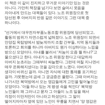
이 책은 이 같이 진지하고 무거운 이야기만 있는 것은
아니다
.
가만히 책장을 넘기다 보면 슬며시 웃음을
자아내게 만드는 대목들이 있다
.
노조 위원장으로 첫
당선된 후 아버지의 반응 같은 이야기도 그런 대목 중
하나이다
.
“
선거에서 대우전자부품노동조합 위원장에 당선되었고
,
활동의 범위가 자연스럽게 넓혀졌다
.
노조 위원장이 되면서
안양집 옥탑방에서 밤늦게까지 조합 간부들
,
지역 동지들과
토론하고 회의를 하니까 아버지도 뭔가 이상하다는 느낌을
받으신 모양이다
.
아내를 불러서
‘
저놈이 요즘 뭘 하냐
?’
고
물으셨다고 한다
.
아내가 노조 위원장 한다고 대답하자
아버지 눈초리는 그때부터 싸늘했다
.
그런데 며칠 지나면서
매우 온화해지셨다는 것을 감각으로 느꼈다
.
아버지가
생각이 바뀌신 걸까
.
아니면 자식에 대한 통제를 포기하신
걸까
.
갸웃했는데 금세 그 궁금증은 풀렸다
.
그때 아버지는
나가시던 복덕방에서 오는 영감들에게 고민을 털어놓으신
모양이다
. ‘
아들 하나 있는 게 평생 속을 썩인다
’
복덕방
노인들이 왜 그러냐고 묻자 그 아들이 노조 일을 해서
걱정이 이만저만이 아니라고 하셨단다
.
그 말이
떨어지자마자 옆에 있던 노인이 무릎을 치면서
‘
양 영감은