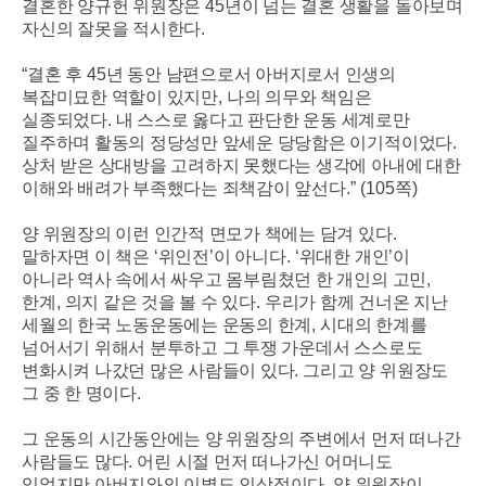
결혼한 양규헌 위원장은
45
년이 넘는 결혼 생활을 돌아보며
자신의 잘못을 적시한다
.
“
결혼 후
45
년 동안 남편으로서 아버지로서 인생의
복잡미묘한 역할이 있지만
,
나의 의무와 책임은
실종되었다
.
내 스스로 옳다고 판단한 운동 세계로만
질주하며 활동의 정당성만 앞세운 당당함은 이기적이었다
.
상처 받은 상대방을 고려하지 못했다는 생각에 아내에 대한
이해와 배려가 부족했다는 죄책감이 앞선다
.” (105
쪽
)
양 위원장의 이런 인간적 면모가 책에는 담겨 있다
.
말하자면 이 책은
‘
위인전
’
이 아니다
. ‘
위대한 개인
’
이
아니라 역사 속에서 싸우고 몸부림쳤던 한 개인의 고민
,
한계
,
의지 같은 것을 볼 수 있다
.
우리가 함께 건너온 지난
세월의 한국 노동운동에는 운동의 한계
,
시대의 한계를
넘어서기 위해서 분투하고 그 투쟁 가운데서 스스로도
변화시켜 나갔던 많은 사람들이 있다
.
그리고 양 위원장도
그 중 한 명이다
.
그 운동의 시간동안에는 양 위원장의 주변에서 먼저 떠나간
사람들도 많다
.
어린 시절 먼저 떠나가신 어머니도
있었지만 아버지와의 이별도 인상적이다
.
양 위원장이