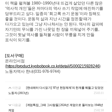
이 책을 펼쳐볼
1980~1990
년대 뜨겁게 살았던 다른 많은
‘
역사적 개인
’
들은 저마다의 역사 쓰기 작업에 매진하기를
당부드리고 싶다
.
일종의
‘
회고록 쓰기 운동
’
이라 칭해도
좋을 것이다
.
운동적 삶과 지난 시간을 정돈할 때가
다가오고 있는데 그냥 지나쳐서는 안 된다
.
역사의 갈피에
자기만의 무늬를 가진 나뭇잎 한 장을 끼워넣어 주기를
,
그것이 뒷날 역사를 들쳐볼 사람이 무릎을 치게 만들
표식이 되기를
.
[도서구매]
온라인서점
(
https://product.kyobobook.co.kr/detail/S000215928246
)
노동자역사 한내(031-976-9744)
이전글
[한내레터 다시읽기] '87년 헌정체제'의 한계를 꿰뚫고 있었던
노동자 (2013년)
25.03.11
다음글
[계엄특집_그때 그사람들] 2024년 계엄으로 돌아보는 1948년
계엄
25.02.18