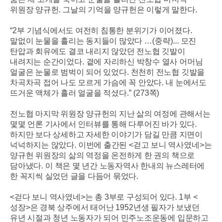
위원장 양규헌
.
그날의 기억을 양규헌은 이렇게 말한다
.
“2
부 기념식에서도 여전히 침통한 분위기가 이어졌다
.
말없이 눈물을 흘리는 동지들이 많았다
…
(
중략
)...
모진
탄압과 회유에도 결코 내리지 않았던 전노협 깃발이
내려지는 순간이었다
.
곁에 자리하신 박창수 열사 어머님
얼굴은 눈물로 범벅이 되어 있었다
.
천천히 전노협 깃발을
차곡차곡 접어 나도 모르게 가슴에 꼭 안았다
.
내 눈에서도
뜨거운 액체가 흘러 얼굴을 적셨다
.” (273
쪽
)
전노협 마지막 위원장 양규헌의 지난 삶의 여정에 관해서는
몇몇 언론 기사에서 인터뷰를 통해 다루어진 바가 있다
.
하지만 보다 상세하고 자세한 이야기가 담길 만큼 지면이
넉넉하지는 않았다
.
이번에 출간된
<
걷고 보니 역사였네
>
는
양규헌 위원장의 삶의 역정을 온전하게 한 권의 책으로
담아냈다
.
이 책은 몇 년간 노동자역사 한내의 뉴스레터에
한 꼭지씩 실었던 글을 다듬어 묶었다
.
<
걷다 보니 역사였네
>
는 총
3
부로 구성되어 있다
. 1
부
<
성장
>
은 경북 상주에서 태어난
1952
년생 필자가 보냈던
유년 시절과 청년 노동자가 되어 민주노조운동에 입문하고