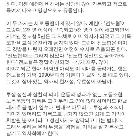
하다
.
이젠 예전에 비해서는 상당히 많이 기록되고 책으로
묶여져 나오고 영상으로도 유통된다
.
이 두 가지는 서로 동떨어져 있지 않다
.
예컨대
‘
전노협
’
이
그렇다
. 2
천 명 이상이 구속되고
5
천 명 이상이 해고되면서
지켜낸 전노협
5
년은 그 자체로 이미 역사가 되었고 그 기록
또한 비교적 온전하게 남겨져 있다
.
그런데 전노협은 이미
그 깃발을 내린지 오래건만 여전히 수시로 호출되곤 한다
.
‘
전노협 때는 그러지 않았다
’ ‘
전노협 정신으로 돌아가야
한다
’
전노협은 정말 해산되었나 싶게 자주
,
많이
이야기되곤 한다
.
어쩌면 아직도 이 시대를 굴려가는 힘은
전노협의 기백
, 1990
년대의 기운이 아닐까 싶을 때도 있다
.
그것이 살아 있는 역사의 현재성
,
유효성이 아닐까
.
투쟁 정신과 실천적 의미
,
운동적 성과가 없는 노동조합
,
노동운동의 기록은 그 아무리 그 양이 많다 하더라도 한낱
폐지 취급 받기 일쑤다
.
반대로 아무리 그 투쟁과 조직이
의미가 있더라도 기록으로 남기지 않으면 쉽게 그 기억이
휘발될 뿐 아니라 그 정신까지도 망각되고 마는 법이다
.
그래서 우리는 우리 투쟁을
,
경험을
,
기억을 잘 기록하고
남기고 역사화해야 한다
.