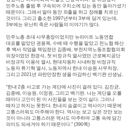
민주노총 출범 후 구속되어 구치소에 있는 동안 돌아가셨기
때문이다
.
그래서 얼마 동안 외출을 하고 장례를 치르신
것이다
.
그리고 출소한
1997
년부터
3
부에 담겨 있는데
,
3
부에는 유난히 죽은 사람들의 이야기가 많다
.
민주노총 초대 사무총장이었지만 뉴라이트 노동연합
대표를 맡았던 권용목
,
수배 때 수행을 맡았고 전노협 해산
후 백서 작업을 책임졌던 김종배
,
부천지역노동조합협의회
의장이었던 한경석
,
첫 비정규직 열사였던 근로복지공단
비정규직 이용석 열사
,
현대자동차 사내하청 비정규직
노동자 류기혁 열사
,
노동자역사 한내 이승원 사무처장
,
그리고
2021
년 파란만장한 생을 마감하신 백기완 선생님
.
“
한내
2
층 서고로 가는 계단에 사진이 걸려 있다
.
김진균
,
김종배
,
이승원
,
이정원
,
그리고 백기완
.
나는 계단을 오를
때마다 고인이 된 이 사진들을 보는 것이 싫다
.
그러나
떼자고 하지는 못한다
.
한내의 숨결이고 역사이기 때문에
고통스러워도 마주해야 한다
.
역사는 보고 싶은 것만 보는
것이 아니라 고통스러운 역사도 마주하며 고통 속에 담긴
의미도 되새겨야 하기 때문이다
.” (390
쪽
)