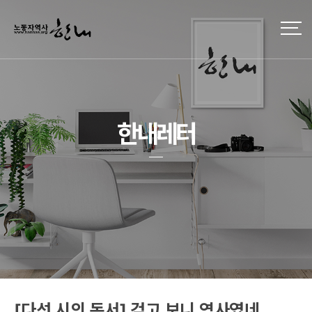
한내레터
[다섯 시의 독서] 걷고 보니 역사였네