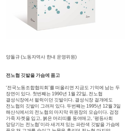
양돌규
(
노동자역사 한내 운영위원
)
전노협 깃발을 가슴에 품고
‘
전국노동조합협의회
’
를 떠올리면 지금도 기억에 남는 두
장면이 있다
.
첫번째는
1990
년
1
월
22
일
,
전노협
결성식장에서 펄럭이던 깃발이다
.
결성식장 걸개에도
전노협의 깃발이 그려져 있다
.
두번째는
1995
년
12
월
3
일
해산식에서의 전노협의 마지막 위원장의 모습이다
.
검정
가죽 자켓을 입고
,
붉은 머리띠를 동여매고
, ‘
평등사회
앞당기는 전노협
’
이라 새겨져 있는 파란색 깃발을 가슴에
품은 채 고개를 숙이고 눈물을 흘리던 전노협 마지막