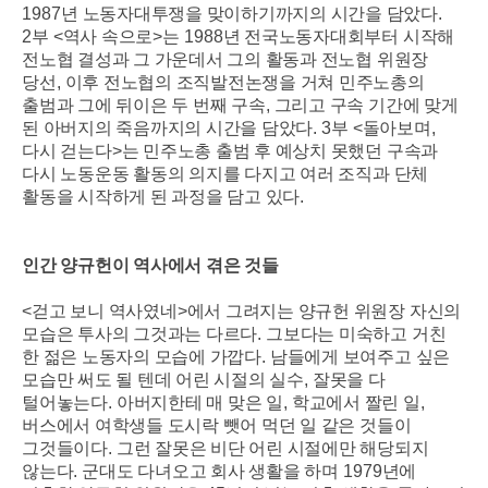
1987
년 노동자대투쟁을 맞이하기까지의 시간을 담았다
.
2
부
<
역사 속으로
>
는
1988
년 전국노동자대회부터 시작해
전노협 결성과 그 가운데서 그의 활동과 전노협 위원장
당선
,
이후 전노협의 조직발전논쟁을 거쳐 민주노총의
출범과 그에 뒤이은 두 번째 구속
,
그리고 구속 기간에 맞게
된 아버지의 죽음까지의 시간을 담았다
. 3
부
<
돌아보며
,
다시 걷는다
>
는 민주노총 출범 후 예상치 못했던 구속과
다시 노동운동 활동의 의지를 다지고 여러 조직과 단체
활동을 시작하게 된 과정을 담고 있다
.
인간 양규헌이 역사에서 겪은 것들
<
걷고 보니 역사였네
>
에서 그려지는 양규헌 위원장 자신의
모습은 투사의 그것과는 다르다
.
그보다는 미숙하고 거친
한 젊은 노동자의 모습에 가깝다
.
남들에게 보여주고 싶은
모습만 써도 될 텐데 어린 시절의 실수
,
잘못을 다
털어놓는다
.
아버지한테 매 맞은 일
,
학교에서 짤린 일
,
버스에서 여학생들 도시락 뺏어 먹던 일 같은 것들이
그것들이다
.
그런 잘못은 비단 어린 시절에만 해당되지
않는다
.
군대도 다녀오고 회사 생활을 하며
1979
년에