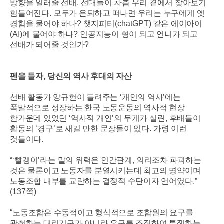
방향을 일러줄 선배
,
선대들이 차츰 우리 곁에서 찾아보기
힘들어진다
.
모두가 은퇴하고 떠나면 우리는 누구에게 옛
경험을 물어야 하나
?
챗지피티
(chatGPT)
같은 에이아이
(AI)
에 물어야 하나
?
인공지능이 형이 되고 언니가 되고
선배가 되어줄 것인가
?
펜을 들자
,
당신의 역사 후대의 자산
선배 활동가 양규헌이 들려주는
‘
개인의 역사
’
에는
폭발적으로 성장하는 한국 노동운동의 역사적 현장
한가운데 있었던
‘
역사적 개인
’
의 무게가 실린
,
후배들이
활동의
‘
경구
’
로 새길 만한 문장들이 있다
.
가령 이런
것들이다
.
“‘
빨갱이
’
라는 말의 위력은 인간관계
,
의리조차 파괴하는
것은 물론이고 노동자를 분열시키는데 최고의 명약이며
노동조합 내부를 교란하는 결정적 수단이자 언어였다
.”
(137
쪽
)
“
노동조합은 수동적이고 형식적으로 조합원의 요구를
관철하는 대리기구가 아니라 요구를 조직하여 투쟁하는