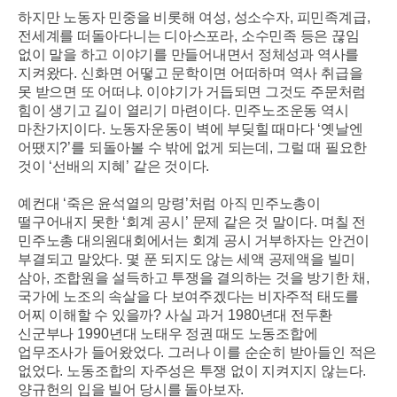
하지만 노동자 민중을 비롯해 여성
,
성소수자
,
피민족계급
,
전세계를 떠돌아다니는 디아스포라
,
소수민족 등은 끊임
없이 말을 하고 이야기를 만들어내면서 정체성과 역사를
지켜왔다
.
신화면 어떻고 문학이면 어떠하며 역사 취급을
못 받으면 또 어떠냐
.
이야기가 거듭되면 그것도 주문처럼
힘이 생기고 길이 열리기 마련이다
.
민주노조운동 역시
마찬가지이다
.
노동자운동이 벽에 부딪힐 때마다
‘
옛날엔
어땠지
?’
를 되돌아볼 수 밖에 없게 되는데
,
그럴 때 필요한
것이
‘
선배의 지혜
’
같은 것이다
.
예컨대
‘
죽은 윤석열의 망령
’
처럼 아직 민주노총이
떨구어내지 못한
‘
회계 공시
’
문제 같은 것 말이다
.
며칠 전
민주노총 대의원대회에서는 회계 공시 거부하자는 안건이
부결되고 말았다
.
몇 푼 되지도 않는 세액 공제액을 빌미
삼아
,
조합원을 설득하고 투쟁을 결의하는 것을 방기한 채
,
국가에 노조의 속살을 다 보여주겠다는 비자주적 태도를
어찌 이해할 수 있을까
?
사실 과거
1980
년대 전두환
신군부나
1990
년대 노태우 정권 때도 노동조합에
업무조사가 들어왔었다
.
그러나 이를 순순히 받아들인 적은
없었다
.
노동조합의 자주성은 투쟁 없이 지켜지지 않는다
.
양규헌의 입을 빌어 당시를 돌아보자
.