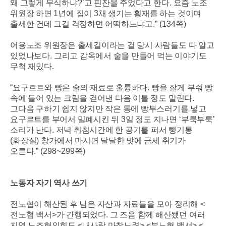
왜 그렇게 무식하냐
?’
고 핀잔을 주었다고 한다
.
요즘 노조
위원장 하면
1
년에 집이
3
채 생기는 횡재를 하는 것이며
출세한 건데 그걸 걱정하면 어떡하느냐고
.” (134
쪽
)
어용노조 위원장은 출세길이라는 걸 당시 사람들도 다 알고
있었나보다
.
그리고 감옥에서 술을 만들어 먹는 이야기도
무척 재밌다
.
“
요구르트와 빵은 술의 재료로 훌륭하다
.
빵을 잘게 부숴 빵
속에 들어 있는 크림을 걷어낸 다음 이틀 정도 말린다
.
그다음 구하기 쉽지 않지만 작은 통에 빵부스러기를 넣고
요구르트를 부어서 밀폐시킨 뒤
3
일 정도 지나면
‘
부룩부룩
’
소리가 난다
.
저녁 취침시간에 한 공기를 퍼서 뺑기통
(
화장실
)
창가에서 마시면 달달한 맛에 금세 취기가
오른다
.” (298~299
쪽
)
노동자 자기 역사 쓰기
전노협이 해산된 후 남은 자산과 자료들을 모아 정리해
<
전노협 백서
>
가 간행되었다
.
그 즈음 함께 해산됐던 여러
지역 노조협의회도
<
내사랑 마창노련
> <
부노협 백서
> <