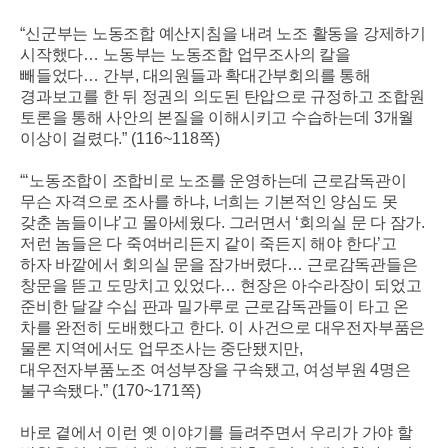
“
신군부는 노동조합 예산지침을 내려 노조 활동을 강제하기
시작했다
…
노동부는 노동조합 업무조사의 칼을
빼들었다
…
간부
,
대의원들과 확대간부회의를 통해
경과보고를 한 뒤 정권의 의도된 탄압으로 규정하고 조합원
토론을 통해 사안의 본질을 이해시키고 수습하는데
3
개월
이상이 걸렸다
.” (116~118
쪽
)
“‘
노동조합이 조합비로 노조를 운영하는데 근로감독관이
무슨 자격으로 조사를 하냐
,
너희는 기본적인 양심도 못
갖춘 놈들이냐
’
고 몰아세웠다
.
그러면서
‘
회의실 문 다 잠가
.
저런 놈들은 다 죽여버리든지 같이 죽든지 해야 한다
’
고
하자 바깥에서 회의실 문을 잠가버렸다
…
근로감독관들은
창문을 뜯고 도망치고 있었다
…
현장은 아수라장이 되었고
준비한 달걀 수십 판과 밀가루로 근로감독관들이 타고 온
차를 완전히 도배했다고 한다
.
이 사건으로 대우전자부품은
물론 지역에서도 업무조사는 중단됐지만
,
대우전자부품노조 여성부장을 구속됐고
,
여성부원
4
명은
불구속됐다
.” (170~171
쪽
)
바로 곁에서 이런 옛 이야기를 들려주면서 우리가 가야 할