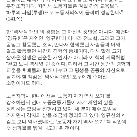
투쟁조직이다
.
따라서 노동자들은 며칠 간의 교육보다
하루의 파업
(
투쟁
)
으로 노동자의식이 급격히 성장한다
.”
(141
쪽
)
한
‘
역사적 개인
’
의 경험은 그 자신의 것만은 아니다
.
예컨대
‘
양규헌
’
은 자연인
‘
양규헌
’
이 아니라 전노협
,
그리고 그가
몸담고 활동했던 조직
,
만나서 함께했던 사람들과 어깨
걸고 활동했던 시간과 경험의 총체이다
.
다시 말해 그가
살아온 일생은 단순한 개인사가 아니라 이 책의 제목처럼
“
걷고 보니 역사였
”
던 것이다
.
따라서 그 시간 동안의 경험과
교훈을 후배들과 함께 나누고 그 평생을 공동의 자산으로
남겨야 할 책임은
‘
역사적 개인
’
모두에게 주어진
소명이기도 하다
.
노동자역사 한내에서는
‘
노동자 자기 역사 쓰기
’
를
강조하면서 선배 노동운동가들이 자기 개인의 삶을
정리하는 모임을 진행하고 있다
.
세 분이 매주 모임을
가지면서 각자의 삶을 조금씩 정리하고 있다
.
양규헌의
<
걷고 보니 역사였네
>
는
‘
노동자 자기 역사 쓰기
’
책 작업의
첫 성과물로 묶여 나오게 된 것이다
.