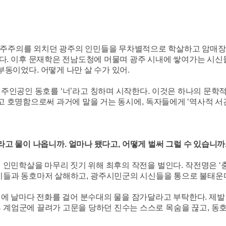
민주주의를 외치던 광주의 인민들을 무차별적으로 학살하고 암매
았다
.
이후 문재학은 전남도청에 머물며 광주 시내에 쌓여가는 시신
지부동이었다
.
어떻게 나만 살 수가 있어
.
한 주인공인 동호를
‘
너
’
라고 칭하며 시작한다
.
이것은 하나의 문학적
고 호명함으로써 과거에 말을 거는 동시에
,
독자들에게
‘
역사적 서
라고 물이 나옵니까
.
얼마나 됐다고
,
어떻게 벌써 그럴 수 있습니까
 인민학살을 마무리 짓기 위해 최후의 작전을 벌인다
.
작전명은
‘
이들과 동호마저 살해하고
,
광주시민군의 시신들을 통으로 불태운
에 날마다 전화를 걸어 분수대의 물을 잠가달라고 부탁한다
.
제발
 계엄군에 끌려가 고문을 당하던 진수는 스스로 목숨을 끊고
,
동호