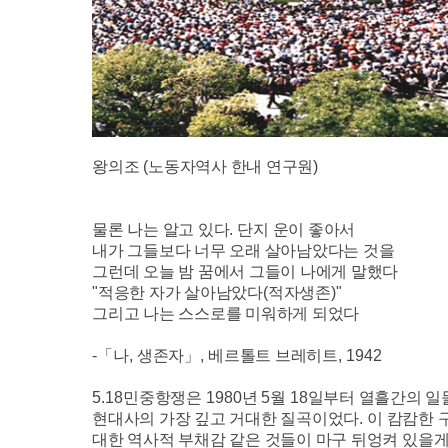
왕의조
(
노동자역사 한내 연구원
)
물론 나는 알고 있다
.
단지 운이 좋아서
내가 그들보다 너무 오래 살아남았다는 것을
그런데 오늘 밤 꿈에서 그들이 나에게 말했다
"적응한 자가 살아남았다
(
적자생존
)"
그리고 나는 스스로를 미워하게 되었다
-
「
나
,
생존자
」
,
베르톨트 브레히트
, 1942
5.18
민중항쟁은
1980
년
5
월
18
일부터 열흘간의 일
현대사의 가장 깊고 거대한 질곡이었다
.
이 캄캄한 
대한 역사적 부채감 같은 것들이 마구 뒤엉켜 있을