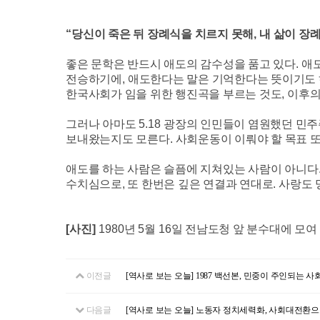
“
당신이 죽은 뒤 장례식을 치르지 못해
,
내 삶이 장
좋은 문학은 반드시 애도의 감수성을 품고 있다
.
애
전승하기에
,
애도한다는 말은 기억한다는 뜻이기도
한국사회가 임을 위한 행진곡을 부르는 것도
,
이후의
그러나 아마도
5.18
광장의 인민들이 염원했던 민주
보내왔는지도 모른다
.
사회운동이 이뤄야 할 목표 
애도를 하는 사람은 슬픔에 지쳐있는 사람이 아니다
수치심으로, 또 한번은 깊은 연결과 연대로. 사랑도 
[
사진
]
1980
년
5
월
16
일 전남도청 앞 분수대에 모여
이전글
[역사로 보는 오늘] 1987 백선본, 민중이 주인되는 
다음글
[역사로 보는 오늘] 노동자 정치세력화, 사회대전환