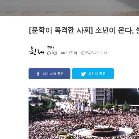
[문학이 목격한 사회] 소년이 온다,
한내
0건
3,173회
25-05-20 11:13
페이스북 공유
트위터 공유