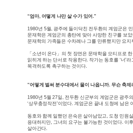
“
엄마
,
어떻게 나만 살 수가 있어
.”
1980
년
5
월
,
광주에 들이닥친 전두환의 계엄군은 
문재학은 계엄군의 총탄에 맞아 사망한 친구를 보
문재학의 가족들은 수차례나 그를 만류했지만 요
「
소년이 온다
」
의 첫 장면은 문재학을 모티프로 
읽히게 하는 단서로 작용한다
.
작가는 동호를
‘
너
’
라
목격하도록 촉구하는 것이다
.
“
어떻게 벌써 분수대에서 물이 나옵니까
.
무슨 축제
1980
년
5
월
27
일
,
전두환 신군부의 계엄군은 광주의
‘
상무충정작전
’
이었다
.
계엄군은 끝내 도청에 남은 
동호와 함께 일했던 은숙은 살아남았고
,
도청 민원실
응대하지만
,
그녀의 요구는 불가능한 것이었다
.
이후
살아간다
.