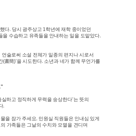
장했다
.
당시 광주상고
1
학년에 재학 중이었던
들을 수습하고 유족들을 안내하는 일을 도맡았다
.
 언술로써 소설 전체가 일종의 편지나 시로서
간(書簡)
’
을 시도한다
.
소년과 네가 함께 무언가를
.
”
충실하고 정직하게 무력을 숭상한다
’
는 뜻의
다
.
 물을 잠가 주세요
.
민원실 직원들은 인내심 있게
의 가족들은 그날의 수치와 모멸을 견디며