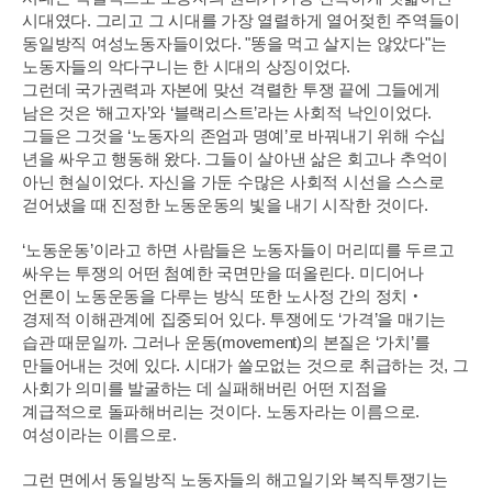
시대였다. 그리고 그 시대를 가장 열렬하게 열어젖힌 주역들이
동일방직 여성노동자들이었다. "똥을 먹고 살지는 않았다"는
노동자들의 악다구니는 한 시대의 상징이었다.
그런데 국가권력과 자본에 맞선 격렬한 투쟁 끝에 그들에게
남은 것은 ‘해고자’와 ‘블랙리스트’라는 사회적 낙인이었다.
그들은 그것을 ‘노동자의 존엄과 명예’로 바꿔내기 위해 수십
년을 싸우고 행동해 왔다.
그들이 살아낸 삶은 회고나 추억이
아닌 현실이었다. 자신을 가둔 수많은 사회적 시선을 스스로
걷어냈을 때 진정한 노동운동의 빛을 내기 시작한 것이다.
‘노동운동’이라고 하면 사람들은 노동자들이 머리띠를 두르고
싸우는 투쟁의 어떤 첨예한 국면만을 떠올린다. 미디어나
언론이 노동운동을 다루는 방식 또한 노사정 간의 정치‧
경제적 이해관계에 집중되어 있다. 투쟁에도 ‘가격’을 매기는
습관 때문일까.
그러나 운동(movement)의 본질은 ‘가치’를
만들어내는 것에 있다. 시대가 쓸모없는 것으로 취급하는 것, 그
사회가 의미를 발굴하는 데 실패해버린 어떤 지점을
계급적으로 돌파해버리는 것이다. 노동자라는 이름으로.
여성이라는 이름으로.
그런 면에서 동일방직 노동자들의 해고일기와 복직투쟁기는