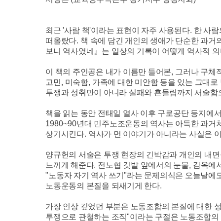
최근
'
사람 책
'
이라는 표현이 자주 사용된다
.
한 사람
떠올랐다
.
책 속에 담긴 개인의 생애가 단순한 과거
보니 역사였네
』
는 일상의 기록이 어떻게 역사적 
이 책의 주인공은 내가 이름만 들어본
,
그러나 구체적
고민
,
미숙함
,
가족에 대한 미안함 등을 있는 그대로
투쟁과 성취만이 아니라 실패와 흔들림까지 서술함
책을 읽는 동안 전태일 열사 이후 구로공단 등지에
1980~90
년대 민주노조운동의 역사는 아득한 과거
상기시킨다
.
역사가 먼 이야기가 아니라는 사실은 이
양규헌의 서술은 투쟁 현장의 긴박감과 개인의 내면
느끼게 해준다
.
전노협 깃발 앞에서의 눈물
,
감옥에서
"
노동자 자기 역사 쓰기
"
라는 문제의식은 오늘날에
노동운동의 본질을 되새기게 한다
.
가장 인상 깊었던 부분은 노동조합의 본질에 대한 
투쟁으로 관철하는 조직
"
이라는 구절은 노동조합의 