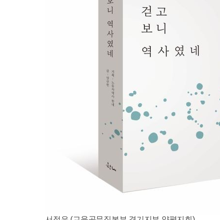
서정은
(
교육공무직본부 경기지부 양평지회
)