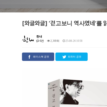
[와글와글] ‘걷고보니 역사였네’를 
한내
0건
2,369회
25-08-26 10:58
페이스북 공유
트위터 공유