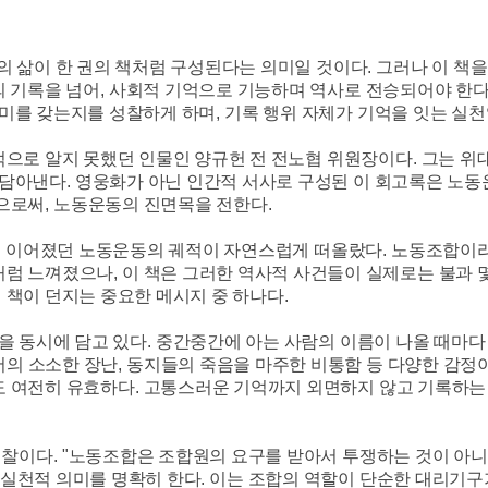
의 삶이 한 권의 책처럼 구성된다는 의미일 것이다
.
그러나 이 책을
의 기록을 넘어
,
사회적 기억으로 기능하며 역사로 전승되어야 한
의미를 갖는지를 성찰하게 하며
,
기록 행위 자체가 기억을 잇는 실
으로 알지 못했던 인물인 양규헌 전 전노협 위원장이다
.
그는 위
 담아낸다
.
영웅화가 아닌 인간적 서사로 구성된 이 회고록은 노동
으로써
,
노동운동의 진면목을 전한다
.
서 이어졌던 노동운동의 궤적이 자연스럽게 떠올랐다
.
노동조합이라
처럼 느껴졌으나
,
이 책은 그러한 역사적 사건들이 실제로는 불과 몇
 책이 던지는 중요한 메시지 중 하나다
.
을 동시에 담고 있다
.
중간중간에 아는 사람의 이름이 나올 때마다
의 소소한 장난
,
동지들의 죽음을 마주한 비통함 등 다양한 감정
도 여전히 유효하다
.
고통스러운 기억까지 외면하지 않고 기록하는
성찰이다
. "
노동조합은 조합원의 요구를 받아서 투쟁하는 것이 아
실천적 의미를 명확히 한다
.
이는 조합의 역할이 단순한 대리기구