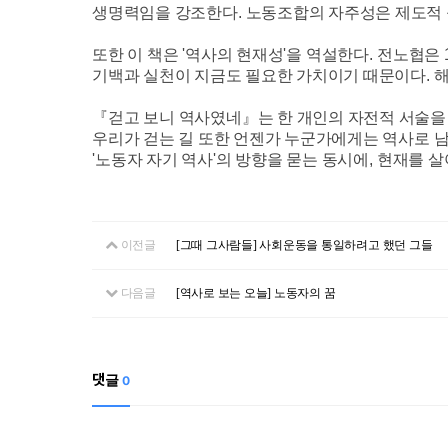
생명력임을 강조한다
.
노동조합의 자주성은 제도적 
또한 이 책은
'
역사의 현재성
'
을 역설한다
.
전노협은
기백과 실천이 지금도 필요한 가치이기 때문이다
.
해
『
걷고 보니 역사였네
』
는 한 개인의 자전적 서술을
우리가 걷는 길 또한 언젠가 누군가에게는 역사로 남
'
노동자 자기 역사
'
의 방향을 묻는 동시에
,
현재를 살
이전글
[그때 그사람들] 사회운동을 통일하려고 했던 그들
다음글
[역사로 보는 오늘] 노동자의 꿈
댓글
0