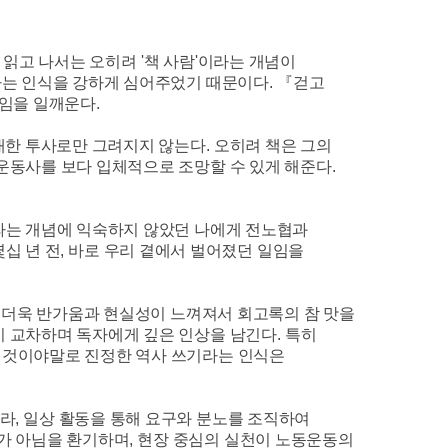
 읽고 나서는 오히려
'
책 사람
'
이라는 개념이
다는 인식을 강하게 심어주었기 때문이다
.
『
걷고
천임을 일깨운다
.
대한 투사로만 그려지지 않는다
.
오히려 책은 그의
운동사를 보다 입체적으로 조망할 수 있게 해준다
.
는 개념에 익숙하지 않았던 나에게 전노협과
십 년 전
,
바로 우리 곁에서 벌어졌던 일임을
 더욱 반가움과 현실성이 느껴져서 회고록의 참 맛을
이 교차하며 독자에게 깊은 인상을 남긴다
.
특히
 것이야말로 진정한 역사 쓰기라는 인식은
니라
,
일상 활동을 통해 요구와 분노를 조직하여
가 아님을 환기하며
,
현장 중심의 실천이 노동운동의