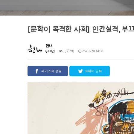
[문학이 목격한 사회] 인간실격, 부
한내
0건
1,387회
26-01-20 14:08
페이스북 공유
트위터 공유