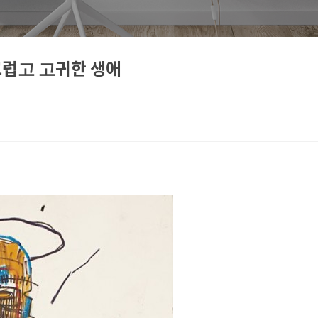
끄럽고 고귀한 생애