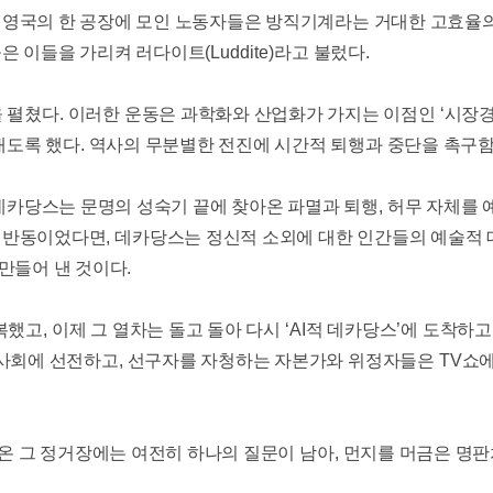
.
영국의 한 공장에 모인 노동자들은 방직기계라는 거대한 고효율
은 이들을 가리켜 러다이트
(Luddite)
라고 불렀다
.
 펼쳤다
.
이러한 운동은 과학화와 산업화가 가지는 이점인
‘
시장경
내도록 했다
.
역사의 무분별한 전진에 시간적 퇴행과 중단을 촉구
데카당스는 문명의 성숙기 끝에 찾아온 파멸과 퇴행
,
허무 자체를 
적 반동이었다면
,
데카당스는 정신적 소외에 대한 인간들의 예술적
만들어 낸 것이다
.
복했고
,
이제 그 열차는 돌고 돌아 다시
‘AI
적 데카당스
’
에 도착하고
 사회에 선전하고
,
선구자를 자청하는 자본가와 위정자들은
TV
쇼
온 그 정거장에는 여전히 하나의 질문이 남아
,
먼지를 머금은 명판