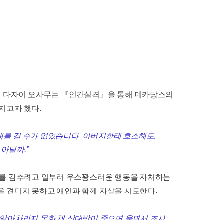
.
다자이 오사무는
『
인간실격
』
을 통해 데카당스의
던지고자 했다
.
대를 걸 수가 없었습니다
.
아버지한테 호소해도
,
 아닐까
.”
포를 감추려고 일부러 우스꽝스러운 행동을 자처하는
을 견디지 못하고 애인과 함께 자살을 시도한다
.
 알아차리지 못한 채 상대방이 죽으면 울면서 조사