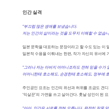
인간 실격
“
부끄럼 많은 생애를 보냈습니다
.
저는 인간의 삶이라는 것을 도무지 이해할 수 없습
일본 문학을 대표하는 문장이라고 할 수도 있는 이 
일본적 수용을 이뤄내는 한편
,
작가 자신의 유서에 
“
그러나 저는 아버지 어머니조차도 전혀 믿을 수가
어머니한테 호소해도
,
순경한테 호소해도
,
정부에 호
주인공인 요조는 인간의 위선과 허위를 조금도 견디
‘
익살꾼
’
의 가면을 쓰고 살아간다
.
훗날 성인이 된 
“
아아
,
인간은 서로를 전혀 모릅니다
.
완전히 잘못 알