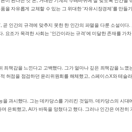
른이 된다는 것
’
은
,
거대한 기계의 수레바퀴에 잘 맞도록 인간을
품을 자유롭게 교체할 수 있는 그 위대한
‘
자유시장경제
’
를 만들
’,
곧 인간의 규격에 맞추지 못한 한 인간의 파멸을 다룬 소설이다
.
다
.
요조가 목격한 사회는
‘
인간이라는 규격
’
에 미달한 존재를 가차
뒤 죄책감을 느낀다고 고백했다
.
그가 얼마나 깊은 죄책감을 느꼈는
리적 허점을 점검하던 윤리위원회를 해체했고
,
스페이스
X
와 테슬라
능을 과시했다
.
그는 데카당스를 가리킨 것일까
.
데카당스의 시대에
다며 은퇴했고
, AI
가 바둑을 망쳤다고 했다
.
그러나 인간은 여전히 