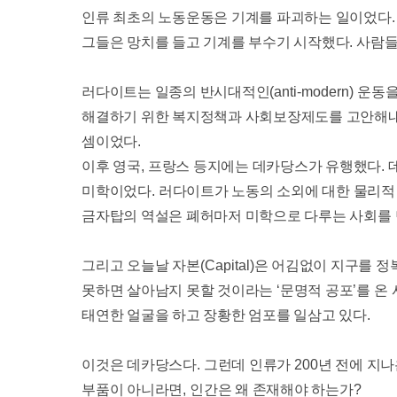
인류 최초의 노동운동은 기계를 파괴하는 일이었다
그들은 망치를 들고 기계를 부수기 시작했다
.
사람들
러다이트는 일종의 반시대적인
(anti-modern)
운동을
해결하기 위한 복지정책과 사회보장제도를 고안해
셈이었다
.
이후 영국
,
프랑스 등지에는 데카당스가 유행했다
.
미학이었다
.
러다이트가 노동의 소외에 대한 물리
금자탑의 역설은 폐허마저 미학으로 다루는 사회를 
그리고 오늘날 자본
(Capital)
은 어김없이 지구를 정
못하면 살아남지 못할 것이라는
‘
문명적 공포
’
를 온
태연한 얼굴을 하고 장황한 엄포를 일삼고 있다
.
이것은 데카당스다
.
그런데 인류가
200
년 전에 지나
부품이 아니라면
,
인간은 왜 존재해야 하는가
?