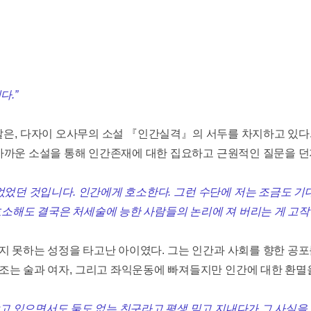
니다
.”
말은
,
다자이 오사무의 소설
『
인간실격
』
의 서두를 차지하고 있다
가까운 소설을 통해 인간존재에 대한 집요하고 근원적인 질문을 
 없었던 것입니다
.
인간에게 호소한다
.
그런 수단에 저는 조금도 기
소해도 결국은 처세술에 능한 사람들의 논리에 져 버리는 게 고작
지 못하는 성정을 타고난 아이였다
.
그는 인간과 사회를 향한 공
요조는 술과 여자
,
그리고 좌익운동에 빠져들지만 인간에 대한 환멸
고 있으면서도 둘도 없는 친구라고 평생 믿고 지내다가 그 사실을