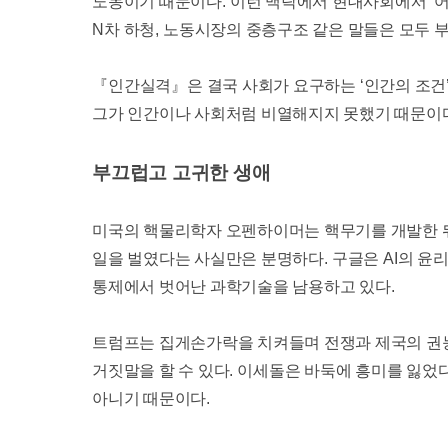
노동이기 때문이다
.
이런 맥락에서 현대사회에서
‘
어
N
차 하청
,
노동시장의 중층구조 같은 말들은 모두 부
『
인간실격
』
은 결국 사회가 요구하는
‘
인간의 조건
그가 인간이나 사회처럼 비열해지지 못했기 때문이
부끄럽고 고귀한 생애
미국의 핵물리학자 오펜하이머는 핵무기를 개발한 
일을 벌였다는 사실만은 분명하다
.
구글은
AI
의 윤
통제에서 벗어난 과학기술을 남용하고 있다
.
트럼프는 집게손가락을 치켜들며 전쟁과 제국의 권
거짓말을 할 수 있다
.
이세돌은 바둑에 흥미를 잃었
아니기 때문이다
.