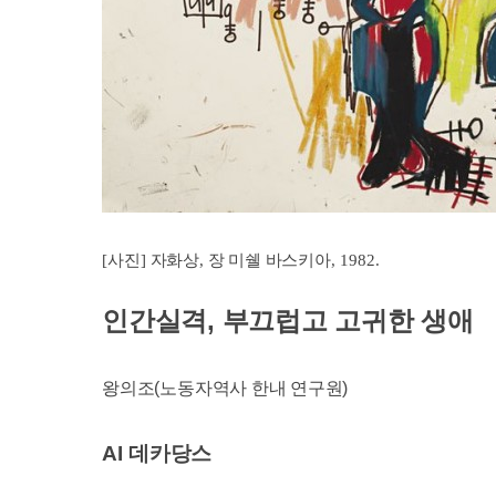
[
사진
]
자화상
,
장 미쉘 바스키아
, 1982.
인간실격, 부끄럽고 고귀한 생애
왕의조
(
노동자역사 한내 연구원
)
AI
데카당스