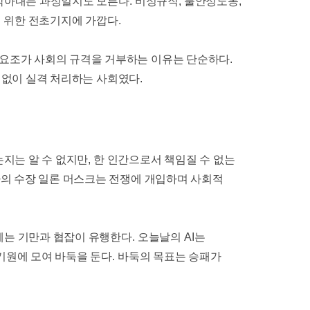
 깎아내는 과정일지도 모른다
.
비정규직
,
불안정노동
,
기 위한 전초기지에 가깝다
.
요조가 사회의 규격을 거부하는 이유는 단순하다
.
 없이 실격 처리하는 사회였다
.
지는 알 수 없지만
,
한 인간으로서 책임질 수 없는
의 수장 일론 머스크는 전쟁에 개입하며 사회적
는 기만과 협잡이 유행한다
.
오늘날의
AI
는
기원에 모여 바둑을 둔다
.
바둑의 목표는 승패가