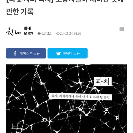
관한 기록
한내
0건
1,342회
26-02-24 14:26
페이스북 공유
트위터 공유