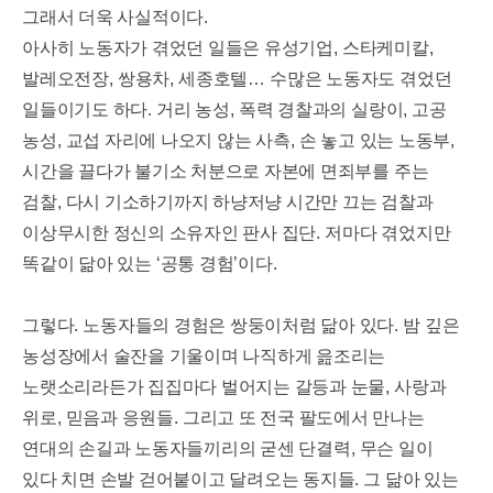
그래서 더욱 사실적이다
.
아사히 노동자가 겪었던 일들은 유성기업
,
스타케미칼
,
발레오전장
,
쌍용차
,
세종호텔
…
수많은 노동자도 겪었던
일들이기도 하다
.
거리 농성
,
폭력 경찰과의 실랑이
,
고공
농성
,
교섭 자리에 나오지 않는 사측
,
손 놓고 있는 노동부
,
시간을 끌다가 불기소 처분으로 자본에 면죄부를 주는
검찰
,
다시 기소하기까지 하냥저냥 시간만 끄는 검찰과
이상무시한 정신의 소유자인 판사 집단
.
저마다 겪었지만
똑같이 닮아 있는
‘
공통 경험
’
이다
.
그렇다
.
노동자들의 경험은 쌍둥이처럼 닮아 있다
.
밤 깊은
농성장에서 술잔을 기울이며 나직하게 읊조리는
노랫소리라든가 집집마다 벌어지는 갈등과 눈물
,
사랑과
위로
,
믿음과 응원들
.
그리고 또 전국 팔도에서 만나는
연대의 손길과 노동자들끼리의 굳센 단결력
,
무슨 일이
있다 치면 손발 걷어붙이고 달려오는 동지들
.
그 닮아 있는