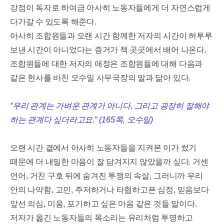
강점이 독자로 하여금 아사히 노동자들에게 더 자연스럽게
다가갈 수 있도록 해준다
.
아사히 조합원들과 오랜 시간 함께한 저자의 시간이 허투루
보낸 시간이 아니었다는 증거가 책 곳곳에서 배어 나온다
.
조합원들에 대한 저자의 애정은 조합원들에 대해 다음과
같은 헌사를 바친 오수일 사무국장의 말과 닮아 있다
.
“
우리 관계는 가벼운 관계가 아니다
,
그리고 굉장히 잘해야
하는 관계다 싶더라고요
.” (165
쪽
,
오수일
)
오랜 시간 곁에서 아사히 노동자들을 지켜본 이가 썼기
때문에 더 내밀한 마음이 잘 담겨지지 않았을까 싶다
.
거센
언어
,
거친 구호 뒤에 숨겨진 투쟁의 속살
,
그러니까 우리
안의 나약함
,
고민
,
주저하거나 타협하고픈 심정
,
믿음보다
앞선 의심
,
미움
,
포기하고 싶은 마음 같은 것들 말이다
.
저자가 옮긴 노동자들의 목소리는 유리처럼 투명하고