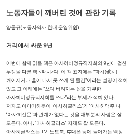
노동자들이 깨버린 것에 관한 기록
양돌규
(
노동자역사 한내 운영위원
)
거리에서 싸운
9
년
이번에 함께 읽을 책은 아사히비정규직지회의
9
년에 걸친
투쟁을 다룬 책
<
파치
>
다
.
이 책 표지에는
“
파치
(
破
치
) :
깨어지거나 흠이 나서 못 쓰게 된 물건
”
이라는 설명이 적혀
있고 그 아래에는
“
쓰다 버려지는 삶을 거부한
아사히비정규직지회를 쓰다
”
라는 부제가 적혀 있다
.
저자도 이야기하듯이
‘
아사히글라스
’
가
‘
아사히맥주
’
나
‘
아사히신문
’
과 관계가 없다는 것을 대부분의 사람은 잘
모른다
.
아니
, ‘
아사히글라스
’
자체도 잘 모른다
.
아사히글라스는
TV,
노트북
,
휴대폰 등에 들어가는 액정