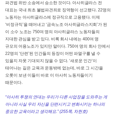
파견법 위반 소송에서 승소한 것이다
.
아사히글라스 전
대표는 국내 최초 불법파견죄로 징역형이 선고됐다
. 22
명의
노동자는 아사히글라스에 정규직으로 고용됐다
.
이제
‘
비정규직
’
을 떼어내고
‘
금속노조 아사히글라스지회
’
가 된
이 소수 노조는
750
여 명의 아사히글라스 노동자들의
지대한 관심을 받고 있다
.
비록 회사 내에는
400
여 명
규모의 어용노조가 있지만 말이다
. 750
여 명의 회사 안에서
22
명의
‘
단련
’
된 인간들의 등장이 어떤 파열구를 낼 수
있을지 자못 기대되지 않을 수 없다
. ‘
새로운 인간
’
이
태어나는 길은 교육과 운동밖에 없는데
,
바로 그 시간을
오롯이 보낸 이들이 바로 이 아사히 노동자들이기
때문이다
.
“
아사히 투쟁의 연대는 우리가 다른 사업장을 도와주는 게
아니라 사실 우리 자신을 단련시키고 변화시키는 하나의
중요한 교육이라고 생각해요
.” (255
쪽
,
차헌호
)