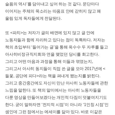
슬픔의 역사
’
를 담아내고 싶어 하는 것 같다
.
문단마다
이어지는 주체의 목소리는 따옴표 안에 갇히지 않고 꽤
울림 있게 독자들에게 전달된다
.
또
<
파치
>
는 저자가 글의 배면에 있지 않고 글 안에
노동자들과 함께 자리하고 있다는 점이 독특하다
.
저자는
책의 초입부터
‘
들어가는 글
’
을 통해 옥수수 두 자루를 들고
아사히비정규직지회와 연을 맺었던 당시를 회고한다
.
그리고 어떤 마음과 과정을 통해 이들과 엮였는지
,
그리고서 아사히 동지들이 직접 쓴 글을 모아
2017
년에
<
들꽃
,
공단에 피다
>
라는 책을 펴내게 됐는지를 밝힌다
.
그리고 중간중간에도 자신이 만난 아사히 노동자들에 관한
느낌을 말한다
.
또 책의 말미에서는 아사히 노동자들을
다룬 영상을 만들어보겠다는 개인적 다짐이 덧붙여지기도
한다
.
굳이 말하자면
‘
전지적 시점
’
이 아니라
‘1
인칭 시점
’
인
셈인데 그런 점에서는 에세이를 닮아 있다
.
바로 이같은