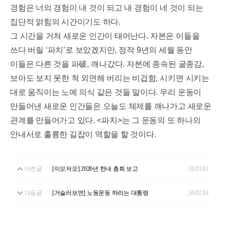
경험은 너의 경험이 내 것이 되고 내 경험이 네 것이 되는
집단적 얽힘의 시간이기도 하다
.
그 시간을 거쳐 새로운 인간이 태어난다
.
자본은 이들을
쓰다 버릴
‘
파치
’
로 보았겠지만
,
정작
9
년의 세월 동안
이들은 다른 것을 파
破
,
깨나갔다
.
자본에 종속된 굴종감
,
보아도 보지 못한 척 외면해 버리는 비겁함
,
시키면 시키는
대로 움직이는 노예 의식 같은 것들 말이다
.
우리 운동이
만들어낸 새로운 인간들은 오늘도 체제를 깨나가고 새로운
관계를 만들어가고 있다
. <
파치
>
는 그 운동의 또 하나의
안내서로 훌륭한 길잡이 역할을 할 것이다
.
이전글
[이모저모] 2026년 한내 총회 보고
26.03.03
다음글
[거슬러보면] 노동운동 하라는 대통령
26.02.10