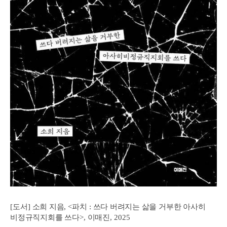
[
도서
]
소희 지음
, <
파치
:
쓰다 버려지는 삶을 거부한 아사히
비정규직지회를 쓰다
>,
이매진
, 2025