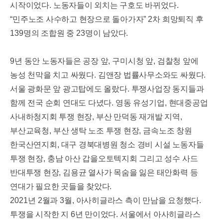
시작이었다
.
노동자들이 외치는 구호도 바뀌었다
.
“
민주노조 사수하고 현장으로 돌아가자
” 2
차 희망퇴직 후
139
명의 조합원 중
23
명이 남았다
.
9
년 동안 노동자들은 공장 앞
,
구미시청 앞
,
검찰청 앞에
농성 천막을 치고 싸웠다
.
김앤장 법률사무소와도 싸웠다
.
서울 광화문 앞 광고탑에도 올랐다
.
투쟁사업장 동지들과
함께 전국 순회 연대도 다녔다
.
영동 유성기업
,
현대중공업
사내하청지회 투쟁 현장
,
부산 만덕동 재개발 지역
,
부산교육청
,
부산 생탁 노조 투쟁 현장
,
금속노조 창원
한국산연지회
,
대구 경북대병원 청소 경비 시설 노동자들
투쟁 현장
,
충남 아산 갑을오토텍지회 그리고 성수 사드
반대투쟁 현장
,
김용균 열사가 목숨을 잃은 태안화력 등
연대가 필요한 곳들을 찾았다
.
2021
년
2
월과
3
월
,
아사히글라스 측이 만남을 요청했다
.
투쟁을 시작한 지
6
년 만이었다
.
서울에서 아사히글라스