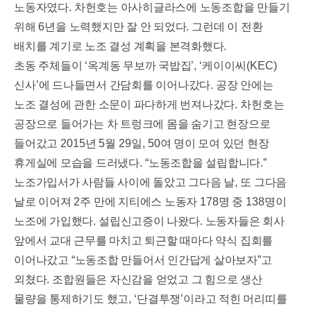
노동자였다
.
차헌호는 아사히글라스에 노동조합을 만들기
위해
6
년을 노력했지만 잘 안 되었다
.
그런데 이 전환
배치를 계기로 노조 결성 계획을 본격화했다
.
초동 주체들이
‘
옥계동 무보까 국밥집
’, ‘
케이이씨
(KEC)
신사
’
에 드나들면서 간담회를 이어나갔다
.
공장 안에는
노조 결성에 관한 소문이 파다하게 번져나갔다
.
차헌호는
공장으로 들어가는 차 트렁크에 몸을 숨기고 현장으로
들어갔고
2015
년
5
월
29
일
, 50
여 명이 모여 있던 현장
휴게실에 모습을 드러냈다
. “
노동조합을 설립합니다
.”
노조가입서가 사람들 사이에 돌았고 그다음 날
,
또 그다음
날로 이어져
2
주 만에 지티에스 노동자
178
명 중
138
명이
노조에 가입했다
.
설립신고증이 나왔다
.
노동자들은 회사
앞에서 교대 근무를 마치고 퇴근할 때마다 약식 집회를
이어나갔고
“
노동조합 만들어서 인간답게 살아보자
”
고
외쳤다
.
조합원들은 자신감을 얻었고 그 힘으로 생산
물량을 통제하기도 했고
, ‘
단결투쟁
’
이라고 적힌 머리띠를