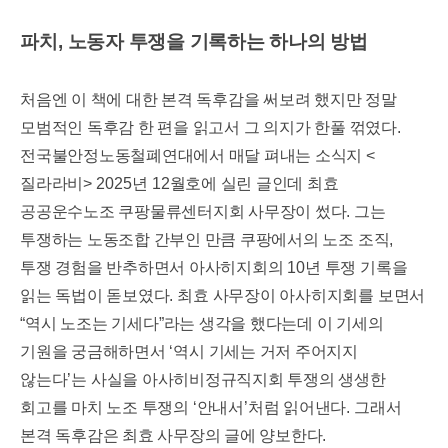
파치
,
노동자 투쟁을 기록하는 하나의 방법
처음엔 이 책에 대한 본격 독후감을 써보려 했지만 정말
모범적인 독후감 한 편을 읽고서 그 의지가 한풀 꺾였다
.
전국불안정노동철폐연대에서 매달 펴내는 소식지
<
질라라비
> 2025
년
12
월호에 실린 글인데 최효
공공운수노조 쿠팡물류센터지회 사무장이 썼다
.
그는
투쟁하는 노동조합 간부인 만큼 쿠팡에서의 노조 조직
,
투쟁 경험을 반추하면서 아사히지회의
10
년 투쟁 기록을
읽는 독법이 돋보였다
.
최효 사무장이 아사히지회를 보면서
“
역시 노조는 기세다
”
라는 생각을 했다는데 이 기세의
기원을 궁금해하면서
‘
역시 기세는 거저 주어지지
않는다
’
는 사실을 아사히비정규직지회 투쟁의 생생한
회고를 마치 노조 투쟁의
‘
안내서
’
처럼 읽어낸다
.
그래서
본격 독후감은 최효 사무장의 글에 양보한다
.