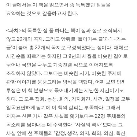
이 글에서는 이 책을 읽으면서 좀 독특했던 점들을
요약하는 것으로 갈음하고자 한다
.
<
파치
>
의 독특한 점 중 하나는 책이 장과 절로 조직되지
않고
20
개의 꼭지
,
그리고 앞뒤로
‘
들어가는 글
’
과
‘
나가는
글
’
이 붙어 총
22
개의 꼭지로 구성되었다는 점이다
.
대체로
시간순을 따르기는 하지만 그
9
년의 세월을 비슷한 길이로
묶어내 국면을 나누고 기승전결 식으로 이어지도록
조직하지 않았다
.
그보다는 비슷한 시기
,
비슷한 주제에
관한 이야기를 뭉뚱그리는 방식을 택했다
.
어찌 보면
9
년
투쟁은 이 책 분량으로 묶어내기에는 지난한 시간이기도
하다
.
그 모든 집회
,
농성
,
회의
,
기자회견
,
사건
,
일정을 모두
일목요연하게 담기에 이 책의 갈피는 부족하다
.
그래서
저자는 신문 기사 같은 사실을 쫓기보다는
22
명 주체들의
목소리를 담아내는 데 주력한다
. ‘
사실의 역사
’
보다는 그
사실 앞에 선 주체들의
‘
감정
,
생각
,
의지
,
회의
,
의심
,
확신
,