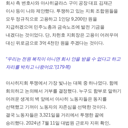
회사 측 변호사와 아사히글라스 구미 공장 대표 김재근
이사 등이 나와 제안했다
.
투쟁하고 있는 지회 조합원들을
모두 정규직으로 고용하고
1
인당
9,200
만 원을
지급하겠으며 민주노총과 금속노조에 발전 기금을
내겠다는 것이었다
.
단
,
차헌호 지회장은 고용이 어려우며
대신 위로금으로
3
억
4
천만 원을 주겠다는 것이다
.
“
우리는 전원 복직이 아니면 회사 안을 받을 수 없다고 하고
자리를 박차고 나왔어요
.”(179
쪽
)
아사히지회 투쟁에서 가장 빛나는 대목 중 하나였다
.
함께
회의하고 논의해서 거부를 결정했다
.
누구도 함부로 말하기
어려운 생계의 벽 앞에서 아사히 노동자들은 동지를
선택했고 기꺼이 노동자의 자존심을 선택한 것이다
.
결국 노동자들은
3,321
일을 거리에서 투쟁한 끝에
승리했다
. 2024
년
7
월
11
일 대법원 근로자 지위 확인
,