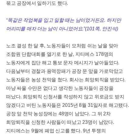
묶고 공장에서 일하기도 했다
.
“
똑같은 작업복을 입고 일할 때는 남이었거든요
.
하지만
머리띠를 매자 더는 남이 아니었어요
.”(101
쪽
,
안진석
)
노조 결성 한 달 후
,
노동자들이 모처럼 쉬는 날을 맞아
조합원 단합대회를 열기로 한 날
,
지티에스
178
명의
노동자에게 집단 해고 통보 문자 메시지가 날아들었다
.
다음날부터 경찰과 용역깡패가 공장 문 앞을 가로막았고
노동자들은 농성 천막을 쳤다
.
회사는 희망퇴직을 받았다
.
마냥 싸울 수만은 없다고 생각한 노동자들이 공장을
떠났다
.
희망퇴직 신청서를 작성하지 않고 위로금도 받지
않겠다고 버틴 노동자들은
2015
년
8
월
31
일자로 해고됐다
.
공장 앞 천막 농성장에는
48
명이 남았다
.
그 뒤
2
차
희망퇴직을 신청한 사람들이 떠났고
23
명이 남았다
.
지티에스는
9
월에 폐업 신고를 했다
. 9
년 투쟁의