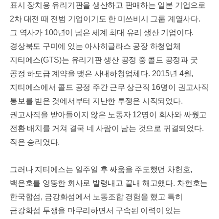
표시 장치용 유리기판을 생산하고 판매하는 일본 기업으로
2
차 대전 때 전범 기업이기도 한 미쓰비시 그룹 계열사다
.
그 역사가
100
년이 넘은 세계 최대 유리 생산 기업이다
.
경상북도 구미에 있는 아사히글라스 공장 하청업체
지티에스
(GTS)
는 유리기판 생산 공정 중 콜드 공정과 굿
공정 하도급 계약을 맺은 사내하청업체다
. 2015
년
4
월
,
지티에스에서 콜드 공정 주간 근무 상근직
16
명이 권고사직
통보를 받은 것에서부터 지난한 투쟁은 시작되었다
.
권고사직을 받아들이지 않은 노동자
12
명이 회사와 싸웠고
전환 배치를 거쳐 결국 네 사람이 남는 것으로 귀결되었다
.
작은 승리였다
.
그러나 지티에스는 일주일 후 싸움을 주도했던 차헌호
,
백은호를 엉뚱한 회사로 발령내고 끝내 해고했다
.
차헌호는
한국합섬
,
금강화섬에서 노동조합 경험을 했고 특히
금강화섬 투쟁을 마무리하면서 구속된 이력이 있는