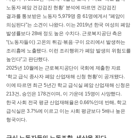
노동자 폐암 건강검진 현황
’
분석에 따르면 건강검진
결과를 통보받은 노동자
5,979
명 중
61
명에게서
“
폐암이
의심된다
”
는 소견이 나왔다
.
이는
2019
년 한국 여성의 폐암
발생률보다
28
배 정도 높은 수치다
.
근로복지공단 측은
“(
노동자들이
)
고온의 튀김
·
볶음
·
구이 요리에서 발생하는
조리흄에 노출됐다
.
이런 조리행위가 폐암 발생의 위험도를
높인다
”
고 판단했다
.
2025
년
10
월에는 근로복지공단이 국회에 제출한 자료
‘
학교 급식 종사자 폐암 산업재해 신청 현황
’
이 공개됐다
.
이에 따르면 최근
5
년간 학교 급식실 폐암 산업재해 신청은
213
건
,
승인은
178
건이며
,
이 가운데
15
명이 사망했다
.
한국 사회 전국 평균 산업재해율은
0.66%
인데 반해
,
학교
급식실은
3.7%
에 이르고 이는 사회 평균보다
5
배나 높은
형국이다
.
급식 노동자들의 노동조합
,
세상을 짓다