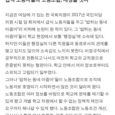
지금은 여당에 가 있는 한 국회의원이
2017
년 국민의당
의원 시절 당 회의에서 급식 노동자들을 두고
“
밥하는 동네
아줌마
”
라 비하해 논란이 된 적이 있다
.
그
‘
밥하는 동네
아줌마
’
들이 학교 현장에서 보통
‘
행정실
’
에 소속돼 있다
.
하지만 이들은 행정실의 다른 직원들과 동료로서의 관계를
맺고 있지도 않으며 소속감도 느끼지 못한다
.
비정규직에서
공무직으로 전환되고 나서도 여전히 학교의 교직원으로
존중받지 못하는 형편이다
.
학교 안에서 여러 정보로부터도
소외되고 고립되기 일쑤였다
.
그러나
‘
밥하는 동네 아줌마
’
들이 노동조합으로 조직돼
노동자로 호명되기 시작하면서 많은 것이 달라져 왔다
.
노동조합은 여러 정보를 바탕으로 학교에 문제를 제기할 수
있게 됐고 개별 학교 차원에서 할 수 없는 정책적 제언과
요구까지 해나갈 수 있게 됐다
.
노동조합은 노동조건 개선
,