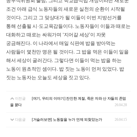
공무직위원회 출범
,
그리고 학교급식법 개정이라는 새로운
조건 아래 급식 노동자들의 새로운 실천의 순환이 시작될
것이다
.
그리고 그 맞상대가 될 이들이 이번 지방선거를
통해 선출될 시
·
도교육감들이다
.
노동자들이 이들과 때로는
대화하고 때로는 싸워가며
‘
지어갈 세상
’
이 자못
궁금해진다
.
이 나라에서 매일 식판에 밥을 받아먹는
사람들이 몇천만 명은 될 것이다
.
그 밥을 먹은 이들이 일을
해서 세상이 굴러간다
.
그렇다면 이들이 먹는 밥을 하는
노동이 원초적인 셈이다
.
밥 짓는 노동이 먼저 있었다
.
밥
짓는 노동자는 오늘도 세상을 짓고 있다
.
이전글
[여기, 우리의 이야기] 잔인한 계절, 죽은 자와 산 자들의 존엄
을 묻다
26.04.28
다음글
[거슬러보면] 노동절을 누가 언제 되찾았는가
26.04.15