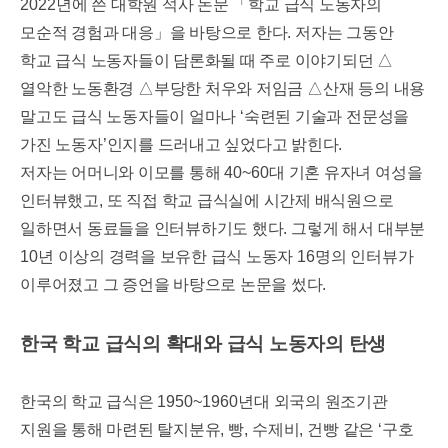
2022
년에 쓴 대학원 석사 논문
「
학교 급식 노동자의
모순적 경험과 대응
」
을 바탕으로 한다
.
저자는 그동안
학교 급식 노동자들이 담론화될 때 주로 이야기되던
△
열악한 노동환경
△
부당한 처우와 저임금
△
산재 등의 내용
말고도 급식 노동자들이 얼마나
‘
숙련된 기술과 전문성을
가진 노동자
’
인지를 드러내고 싶었다고 밝힌다
.
저자는 어머니와 이모를 통해
40~60
대 기혼 유자녀 여성을
인터뷰했고
,
또 직접 학교 급식실에 시간제 배식원으로
일하면서 동료들을 인터뷰하기도 했다
.
그렇게 해서 대부분
10
년 이상의 경력을 보유한 급식 노동자
16
명의 인터뷰가
이루어졌고 그 증언을 바탕으로 논문을 썼다
.
한국 학교 급식의 확대와 급식 노동자의 탄생
한국의 학교 급식은
1950~1960
년대 외국의 원조기관
지원을 통해 마련된 탈지분유
,
빵
,
수제비
,
건빵 같은
‘
구호