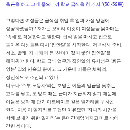
출근을 하고 그게 좋으니까 학교 급식을 한 거지
.”(58~59
쪽
)
그렇다면 여성들은 급식실 취업 후 일과 가정 양립에
성공하였을까
?
저자는 오히려 이것이 여성들을 옭아매는
‘
족쇄
’
로 작용한다고 말한다
.
급식 일을 마치고 집으로
돌아온 여성들은 다시
‘
집안일
’
을 시작한다
.
저녁식사 준비
,
청소
,
빨래
,
자녀 케어 등
‘
산더미 같이 쌓인 집안일
’
을
해치워야 한다
.
학교 급식 업무와 집안일의 유사성은
‘
퇴근
없는
’
일의 연속일 뿐이고 그 가운데 이들은 체력적
,
정신적으로 소진되고 있다
.
더구나
‘
주부 노동자
’
라는 호명은 이들의 임금을 낮추는
효과를 낳고
,
또 방학 때는 급여가 지급되지 않기 때문에
이들은 방학 때 단기 아르바이트 같은 일자리를 구하곤
한다
.
처음 이 일자리를 구했던 이유였던
‘
자녀와 시간을
함께 보내기 위한 일자리
’
는 온데간데없어지고 미로 속에
갇힌 셈이다
.