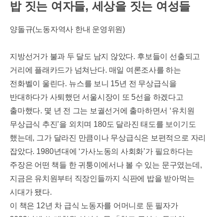
밥 짓는 여자들, 세상을 짓는 여성들
양돌규
(
노동자역사 한내 운영위원
)
지방선거가 불과 두 달도 남지 않았다
.
후보들이 선출되고
거리에 플래카드가 넘쳐난다
.
매일 여론조사를 하는
전화벨이 울린다
.
뉴스를 보니
15
년 전 무상급식을
반대하다가 사퇴했던 서울시장이 또
5
선을 하겠다고
출마했다
.
몇 년 전 그는 보궐선거에 출마하면서
‘
유치원
무상급식 추진
’
을 외치며
180
도 달라진 태도를 보이기도
했는데
,
그가 달라진 만큼이나 무상급식은 보편적으로 자리
잡았다
. 1980
년대에
‘
가사노동의 사회화
’
가 필요하다는
주장은 어떤 책들 한 귀퉁이에서나 볼 수 있는 문구였는데
,
지금은 유치원부터 직장인들까지 식판에 밥을 받아먹는
시대가 됐다
.
이 책은
12
년 차 급식 노동자를 어머니로 둔 필자가