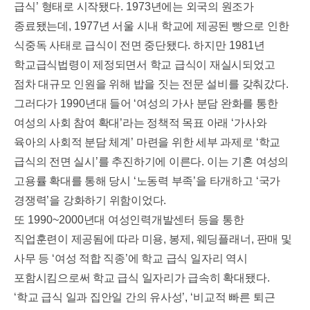
급식
’
형태로 시작됐다
. 1973
년에는 외국의 원조가
종료됐는데
, 1977
년 서울 시내 학교에 제공된 빵으로 인한
식중독 사태로 급식이 전면 중단됐다
.
하지만
1981
년
학교급식법령이 제정되면서 학교 급식이 재실시되었고
점차 대규모 인원을 위해 밥을 짓는 전문 설비를 갖춰갔다
.
그러다가
1990
년대 들어
‘
여성의 가사 분담 완화를 통한
여성의 사회 참여 확대
’
라는 정책적 목표 아래
‘
가사와
육아의 사회적 분담 체계
’
마련을 위한 세부 과제로
‘
학교
급식의 전면 실시
’
를 추진하기에 이른다
.
이는 기혼 여성의
고용률 확대를 통해 당시
‘
노동력 부족
’
을 타개하고
‘
국가
경쟁력
’
을 강화하기 위함이었다
.
또
1990~2000
년대 여성인력개발센터 등을 통한
직업훈련이 제공됨에 따라 미용
,
봉제
,
웨딩플래너
,
판매 및
사무 등
‘
여성 적합 직종
’
에 학교 급식 일자리 역시
포함시킴으로써 학교 급식 일자리가 급속히 확대됐다
.
‘
학교 급식 일과 집안일 간의 유사성
’, ‘
비교적 빠른 퇴근