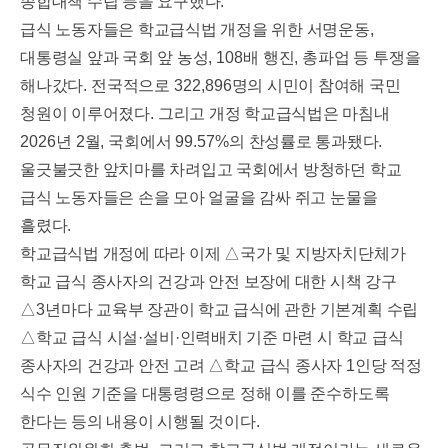
종합대책 수립 등을 요구했다
.
급식 노동자들은 학교급식법 개정을 위한 서명운동
,
대통령실 앞과 국회 앞 농성
, 108
배 행진
,
총파업 등 투쟁을
해나갔다
.
전국적으로
322,896
명의 시민이 참여해 국민
청원이 이루어졌다
.
그리고 개정 학교급식법은 마침내
2026
년
2
월
,
국회에서
99.57%
의 찬성률로 통과됐다
.
울긋불긋한 앞치마를 차려입고 국회에서 방청하던 학교
급식 노동자들은 손을 모아 얼굴을 감싸 쥐고 눈물을
흘렸다
.
학교급식법 개정에 따라 이제
△
국가 및 지방자치단체가
학교 급식 종사자의 건강과 안전 보장에 대한 시책 강구
△
3
년마다 교육부 장관이 학교 급식에 관한 기본계획 수립
△
학교 급식 시설
·
설비
·
인력배치 기준 마련 시 학교 급식
종사자의 건강과 안전 고려
△
학교 급식 종사자
1
인당 적정
식수 인원 기준을 대통령령으로 정해 이를 준수하도록
한다는 등의 내용이 시행될 것이다
.