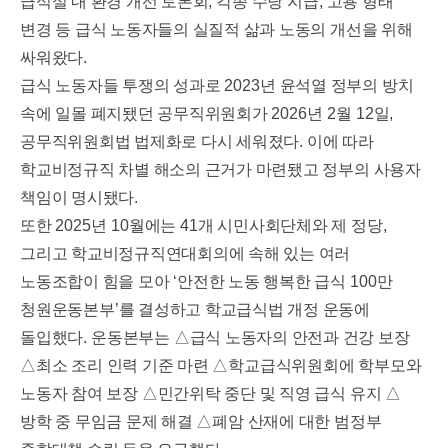
급식실 내 환경 개선 토론회
,
각종 수당 지급
,
고용 형태
변경 등 급식 노동자들의 실질적 삶과 노동의 개선을 위해
싸워왔다
.
급식 노동자들 투쟁의 성과로
2023
년 윤석열 정부의 방치
속에 일몰 폐지됐던 공무직위원회가
2026
년
2
월
12
일
,
공무직위원회법 법제화로 다시 세워졌다
.
이에 따라
학교비정규직 차별 해소의 근거가 마련됐고 정부의 사용자
책임이 명시됐다
.
또한
2025
년
10
월에는
41
개 시민사회단체와 제 정당
,
그리고 학교비정규직연대회의에 속해 있는 여러
노동조합이 힘을 모아
‘
안전한 노동 행복한 급식
100
만
청원운동본부
’
를 결성하고 학교급식법 개정 운동에
돌입했다
.
운동본부는
△
급식 노동자의 안전과 건강 보장
△
최소 조리 인력 기준 마련
△
학교급식위원회에 학부모와
노동자 참여 보장
△
민간위탁 중단 및 직영 급식 유지
△
방학 중 무임금 문제 해결
△
폐암 산재에 대한 범정부