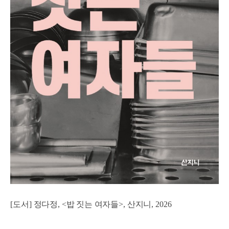
[
도서
]
정다정
, <
밥 짓는 여자들
>,
산지니
, 2026