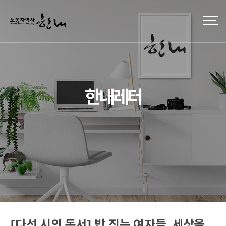
한내레터
[다섯 시의 독서] 밥 짓는 여자들, 세상을