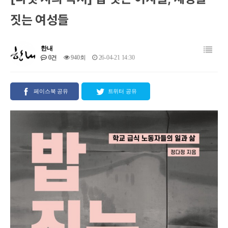
짓는 여성들
한내
0건
940회
26-04-21 14:30
페이스북 공유
트위터 공유