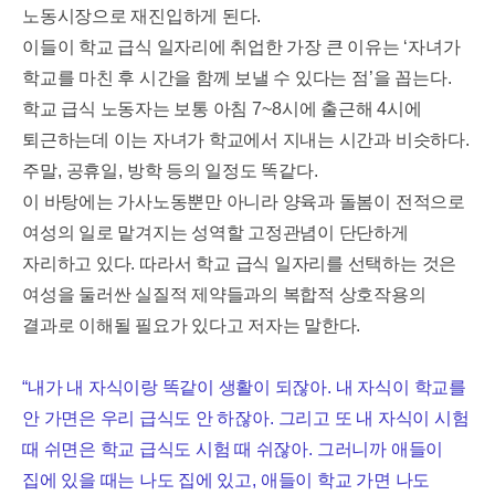
노동시장으로 재진입하게 된다
.
이들이 학교 급식 일자리에 취업한 가장 큰 이유는
‘
자녀가
학교를 마친 후 시간을 함께 보낼 수 있다는 점
’
을 꼽는다
.
학교 급식 노동자는 보통 아침
7~8
시에 출근해
4
시에
퇴근하는데 이는 자녀가 학교에서 지내는 시간과 비슷하다
.
주말
,
공휴일
,
방학 등의 일정도 똑같다
.
이 바탕에는 가사노동뿐만 아니라 양육과 돌봄이 전적으로
여성의 일로 맡겨지는 성역할 고정관념이 단단하게
자리하고 있다
.
따라서 학교 급식 일자리를 선택하는 것은
여성을 둘러싼 실질적 제약들과의 복합적 상호작용의
결과로 이해될 필요가 있다고 저자는 말한다
.
“
내가 내 자식이랑 똑같이 생활이 되잖아
.
내 자식이 학교를
안 가면은 우리 급식도 안 하잖아
.
그리고 또 내 자식이 시험
때 쉬면은 학교 급식도 시험 때 쉬잖아
.
그러니까 애들이
집에 있을 때는 나도 집에 있고
,
애들이 학교 가면 나도