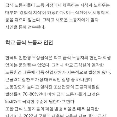
급식 노동자들이 노동 과정에서 체득하는 지식과 노하우는
대부분
‘
경험적 지식
’
에 해당한다
.
이는 실전에서 시행착오
등을 겪으며 얻는다
.
그리고 새로운 노동자에게 말과
시연을 통해 전수된다
.
학교 급식 노동과 안전
한국의 친환경 무상급식은 학교 급식 노동자의 헌신과 희생
없이는 운영될 수 없었다
.
그러나 학교 급식실의 열악한
노동환경 때문에 각종 산업재해가 지속적으로 발생해 왔다
.
근골격계질환도 가장 대표적인 질병 중 하나인데
노동강도가 높다고 알려진 조선업종의 근골격계질환
발생률이
70~80%
인데 비해 급식 노동자들의 그것은
95.8%
로 극악한 수준에 달한다고 한다
.
또한 급식 노동자들의 폐암 발병 비율은 매우 심각한
지경이다
. 2022
년 국회에 제출된 교육부 자료
‘
학교 급식