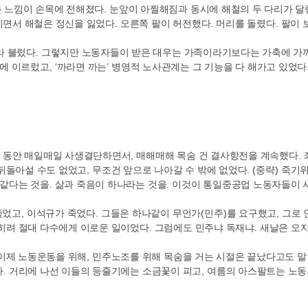
 느낌이 손목에 전해졌다
.
눈앞이 아찔해짐과 동시에 해철의 두 다리가 달
히면서 해철은 정신을 잃었다
.
오른쪽 팔이 허전했다
.
머리를 돌렸다
.
팔이 
라 불렀다
.
그렇지만 노동자들이 받은 대우는 가족이라기보다는 가축에 가
계에 이르렀고
, ‘
까라면 까는
’
병영적 노사관계는 그 기능을 다 해가고 있었다
 동안 매일매일 사생결단하면서
,
매해매해 목숨 건 결사항전을 계속했다
.
뒤돌아설 수도 없었고
,
무조건 앞으로 나아갈 수 밖에 없었다
. (
중략
)
죽기위
 같다는 것을
.
삶과 죽음이 하나라는 것을
.
이것이 통일중공업 노동자들이 
죽었고
,
이석규가 죽었다
.
그들은 하나같이 무언가
(
민주
)
를 요구했고
,
그로 
히려 절대 다수에게 이로운 일이었다
.
그럼에도 민주냐 독재냐
.
새날은 오
이제 노동운동을 위해
,
민주노조를 위해 목숨을 거는 시절은 끝났다고도 
다
.
거리에 나선 이들의 등줄기에는 소금꽃이 피고
,
여름의 아스팔트는 노동