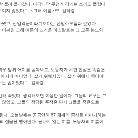
랑 들려 올라갔다
.
다닥다닥 무언가 감기는 소리도 들렸다
.
보이지 않았다
.” - <
그해 여름
>
中
,
김하경
까웠고
,
산업역군이라기보다는 산업소모품과 같았다
.
.
어쩌면 그해 여름의 뜨거운 아스팔트는 그 모든 분노와
좌우 앞뒤 어디를 돌아봐도
,
노동자가 처한 현실은 똑같은
해서가 아니었다
.
살기 위해서였다
.
살기 위해서 죽어야
사는 법이었다
.” -
김하경
인해 죽었다
.
생각해보면 이상한 일이다
.
그들의 요구는 그
지 않았고
,
그들의 정당한 주장은 단지 그들을 죽음으로
말한다
.
오늘날에는 공공연히
87
체제의 종식을 이야기하는
의 설움을 뱉어낸다
.
끝나지 않는 여름
.
노동자의 여름이