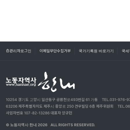
관리자로그인
이메일무단수집거부
국가기록원 바로가기
국세
10254 경기도 고양시 일산동구 공릉천로493번길 61 가동
TEL.031-976-9
63206 제주특별자치도 제주시 중앙로 250 견우빌딩 6층 제주위원회
TEL.06
사업자번호 107-82-13286 대표자 양규헌
© 노동자역사 한내
2026
ALL RIGHTS RESERVED.