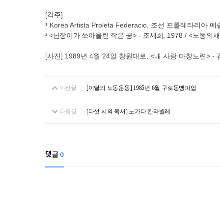
[각주]
¹ Korea Artista Proleta Federacio, 조선 프롤레타리
<
난장이가 쏘아올린 작은 공
> -
조세희
, 1978 / <
노동의새
²
[
사진
] 1989년 4월 24일 창원대로, <내 사랑 마창노련> 
이전글
[이달의 노동운동] 1985년 6월 구로동맹파업
다음글
[다섯 시의 독서] 노가다 칸타빌레
댓글
0