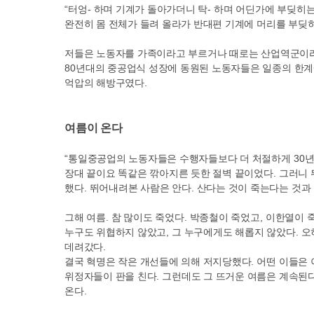
“
터엉
-
하며 기계가 돌아가더니 탁
-
하며 어딘가에 부딪히는
완전히 몸 전체가 들려 올라가 반대편 기계에 머리를 부딪
저들은 노동자를 가족이라고 부르거나 때로는 산업역군이
80
년대의 중공업식 성장에 동원된 노동자들은 일종의 한
억압의 해방구였다
.
여름이 온다
“
통일중공업의 노동자들은 수행자들보다 더 처절하게
30
년
장대 끝이요 똑같은 깎아지른 듯한 절벽 끝이었다
.
그러니 
했다
.
뛰어내려본 사람은 안다
.
산다는 것이 죽는다는 것과
그해 여름
.
참 많이도 죽었다
.
박종철이 죽었고
,
이한열이 
누구도 위협하지 않았고
,
그 누구에게도 해롭지 않았다
.
오
데려갔다
.
결국 혁명은 작은 개선들에 의해 저지당했다
.
어떤 이들은 
위정자들이 판을 친다
.
그런데도 그 뜨거운 여름은 계속된
온다
.