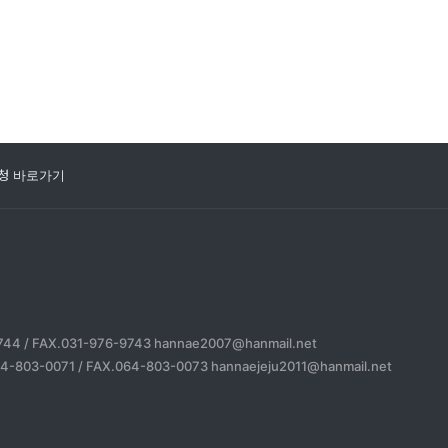
청 바로가기
744 / FAX.031-976-9743 hannae2007@hanmail.net
4-803-0071 / FAX.064-803-0073 hannaejeju2011@hanmail.net