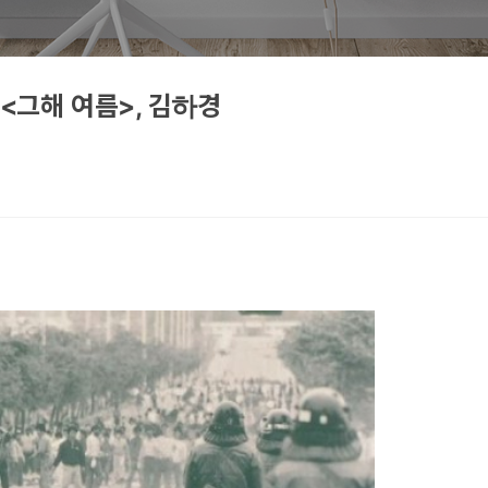
 <그해 여름>, 김하경