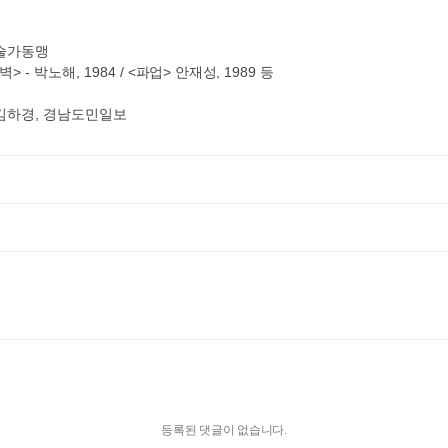
아 예술가동맹
벽
> -
박노해
, 1984 / <
파업
>
안재성
, 1989
등
- 김하경, 경남도민일보
등록된 댓글이 없습니다.