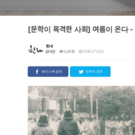
[문학이 목격한 사회] 여름이 온다 -
한내
0건
6,443회
23-06-27 12:01
페이스북 공유
트위터 공유