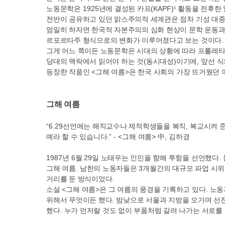
노동문학은
1925
년에 결성된 카프
(KAPF
)
활동을 전후한
¹
전반이 공유하고 있던 맑스주의적 세계관은 점차 기성 대
엄밀히 하자면 한국적 자본주의의 심화 현상이 문학 운동과
르포르타주 형식으로의 변화가 이루어졌다고 보는 것이다
.
그게 어느 쪽이든 노동문학은 시대의 상황에 따라 프롤레타
당대의 맥락에서 읽어야 하는 것
(
동시대성
)
이기에
,
앞선 식
등장한 작품인
<
그해 여름
>
은 한국 사회의 가장 뜨거웠던
그해 여름
“6.29
선언에는 해직교수나 제적학생들을 복직
,
복교시켜 
예라 할 수 있습니다
.” - <
그해 여름
>
中
,
김하경
1987
년
6
월
29
일 노태우는 인민을 향해 투항을 선언했다
.
그해 여름
.
남한의 노동자들은
3
개월간의 대규모 파업 시위
거리를 둔 방식이었다
.
소설
<
그해 여름
>
은 그 여름의 풍경을 기록하고 있다
.
노동
위해서 무엇이든 했다
.
밤낮으로 서울과 지방을 오가며 선
했다
.
누가 먼저랄 것도 없이 부품처럼 갈려 나가는 서로를