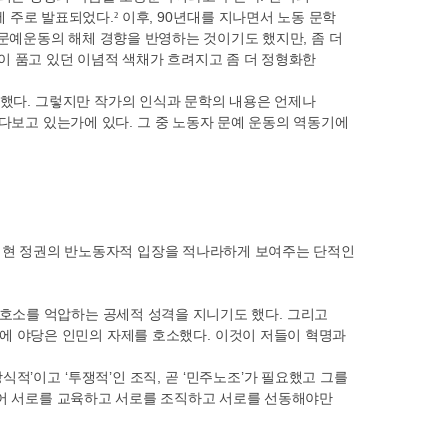
에 주로 발표되었다
.
이후
, 90
년대를 지나면서 노동 문학
²
 문예운동의 해체 경향을 반영하는 것이기도 했지만
,
좀 더
 품고 있던 이념적 색채가 흐려지고 좀 더 정형화한
 했다
.
그렇지만 작가의 인식과 문학의 내용은 언제나
여다보고 있는가에 있다
.
그 중 노동자
문예 운동의 역동기에
 현 정권의 반노동자적 입장을 적나라하게 보여주는 단적인
 호소를 억압하는 공세적 성격을 지니기도 했다
.
그리고
쟁에 야당은 인민의 자제를 호소했다
.
이것이 저들이 혁명과
상식적
’
이고
‘
투쟁적
’
인 조직
,
곧
‘
민주노조
’
가 필요했고 그를
어 서로를 교육하고 서로를 조직하고 서로를 선동해야만