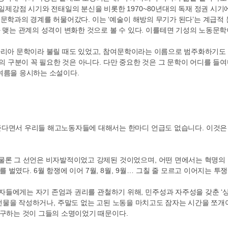
 일제강점 시기와 전태일의 분신을 비롯한
1970~80
년대의 독재 정권 시기
중문학과의 경계를 허물어갔다
.
이는
‘
예술이 해방의 무기가 된다
’
는 계급적
 맺는 관계의 성격이 변화한 것으로 볼 수 있다
.
이를테면 기성의 노동문학이
리아 문학이라 불릴 때도 있었고
,
참여문학이라는 이름으로 범주화하기도
의 구분이 꼭 필요한 것은 아니다
.
다만 중요한 것은 그 문학이 어디를 들
 여름을 응시하는 소설이다
.
준다면서 우리들 해고노동자들에 대해서는 한마디 언급도 없습니다
.
이것은
물론 그 선언은 비자발적이었고 강제된 것이었으며
,
어떤 면에서는 혁명의
를 벌였다
. 6
월 항쟁에 이어
7
월
, 8
월
, 9
월
…
그칠 줄 모르고 이어지는 투
자들에게는 자기 존엄과 권리를 관철하기 위해
,
민주성과 자주성을 갖춘
‘
전물을 작성하거나
,
주말도 없는 고된 노동을 마치고도 잠자는 시간을 쪼개
 구하는 것이 그들의 소명이었기 때문이다
.