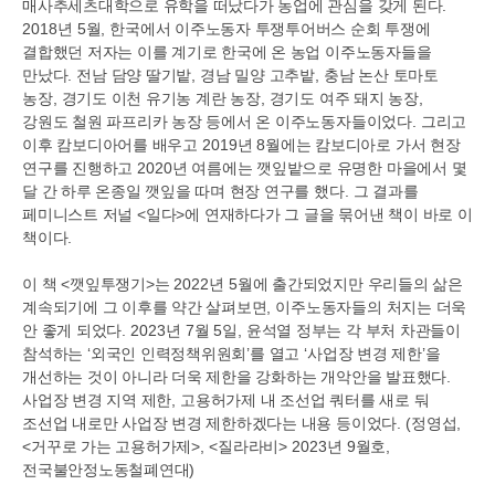
매사추세츠대학으로 유학을 떠났다가 농업에 관심을 갖게 된다
.
2018
년
5
월
,
한국에서 이주노동자 투쟁투어버스 순회 투쟁에
결합했던 저자는 이를 계기로 한국에 온 농업 이주노동자들을
만났다
.
전남 담양 딸기밭
,
경남 밀양 고추밭
,
충남 논산 토마토
농장
,
경기도 이천 유기농 계란 농장
,
경기도 여주 돼지 농장
,
강원도 철원 파프리카 농장 등에서 온 이주노동자들이었다
.
그리고
이후 캄보디아어를 배우고
2019
년
8
월에는 캄보디아로 가서 현장
연구를 진행하고
2020
년 여름에는 깻잎밭으로 유명한 마을에서 몇
달 간 하루 온종일 깻잎을 따며 현장 연구를 했다
.
그 결과를
페미니스트 저널
<
일다
>
에 연재하다가 그 글을 묶어낸 책이 바로 이
책이다
.
이 책
<
깻잎투쟁기
>
는
2022
년
5
월에 출간되었지만 우리들의 삶은
계속되기에 그 이후를 약간 살펴보면
,
이주노동자들의 처지는 더욱
안 좋게 되었다
. 2023
년
7
월
5
일
,
윤석열 정부는 각 부처 차관들이
참석하는
‘
외국인 인력정책위원회
’
를 열고
‘
사업장 변경 제한
’
을
개선하는 것이 아니라 더욱 제한을 강화하는 개악안을 발표했다
.
사업장 변경 지역 제한
,
고용허가제 내 조선업 쿼터를 새로 둬
조선업 내로만 사업장 변경 제한하겠다는 내용 등이었다
. (
정영섭
,
<
거꾸로 가는 고용허가제
>, <
질라라비
> 2023
년
9
월호
,
전국불안정노동철폐연대
)