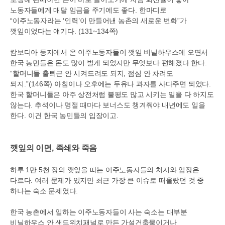
노동자들에게 매달 임금을 주기에도 좋다
.
한마디로
“
이주노동자라는
‘
인력
’
이 만들어낸 농촌의 새로운 변화
”
가
깻잎이었다는 얘기다
. (131~134
쪽
)
캄보디아 등지에서 온 이주노동자들이 깻잎 비닐하우스에 오면서
한국 농민들은 돈도 많이 벌게 되었지만 무엇보다 편해졌다 한다
.
“
할머니들 출퇴근 안 시켜드려도 되지
,
점심 안 차려도
되지
.”(146
쪽
)
아침이나 오후에는 두유나 과자를 사다주면 되었다
.
한국 할머니들은 아주 상전처럼 불평도 많고 시키는 일을 다 하지도
않는다
.
추석이나 명절 때마다 보너스도 챙겨줘야 내년에도 일을
한다
.
이건 한국 농민들의 입장이고
.
깻잎의 이면
,
족쇄와 죽음
하루
1
만
5
천 장의 깻잎을 따는 이주노동자들의 처지와 입장은
다르다
.
여러 문제가 있지만 최근 가장 큰 이슈로 떠올랐던 것 중
하나는 숙소 문제였다
.
한국 농촌에서 일하는 이주노동자들이 사는 숙소는 대부분
비닐하우스 안 샌드위치패널로 만든 가설건축물이거나