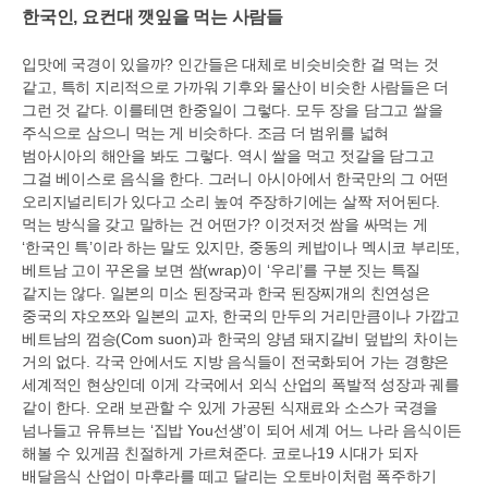
한국인
,
요컨대 깻잎을 먹는 사람들
입맛에 국경이 있을까
?
인간들은 대체로 비슷비슷한 걸 먹는 것
같고
,
특히 지리적으로 가까워 기후와 물산이 비슷한 사람들은 더
그런 것 같다
.
이를테면 한중일이 그렇다
.
모두 장을 담그고 쌀을
주식으로 삼으니 먹는 게 비슷하다
.
조금 더 범위를 넓혀
범아시아의 해안을 봐도 그렇다
.
역시 쌀을 먹고 젓갈을 담그고
그걸 베이스로 음식을 한다
.
그러니 아시아에서 한국만의 그 어떤
오리지널리티가 있다고 소리 높여 주장하기에는 살짝 저어된다
.
먹는 방식을 갖고 말하는 건 어떤가
?
이것저것 쌈을 싸먹는 게
‘
한국인 특
’
이라 하는 말도 있지만
,
중동의 케밥이나 멕시코 부리또
,
베트남 고이 꾸온을 보면 쌈
(wrap)
이
‘
우리
’
를 구분 짓는 특질
같지는 않다
.
일본의 미소 된장국과 한국 된장찌개의 친연성은
중국의 쟈오쯔와 일본의 교자
,
한국의 만두의 거리만큼이나 가깝고
베트남의 껌승
(Com suon)
과 한국의 양념 돼지갈비 덮밥의 차이는
거의 없다
.
각국 안에서도 지방 음식들이 전국화되어 가는 경향은
세계적인 현상인데 이게 각국에서 외식 산업의 폭발적 성장과 궤를
같이 한다
.
오래 보관할 수 있게 가공된 식재료와 소스가 국경을
넘나들고 유튜브는
‘
집밥
You
선생
’
이 되어 세계 어느 나라 음식이든
해볼 수 있게끔 친절하게 가르쳐준다
.
코로나
19
시대가 되자
배달음식 산업이 마후라를 떼고 달리는 오토바이처럼 폭주하기