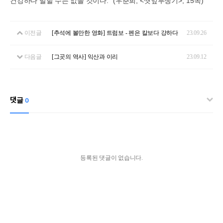
건강하다 말할 수는 없을 것이다
.” (
우춘희
, <
깻잎투쟁기
>, 15
쪽
)
이전글
[추석에 볼만한 영화] 트럼보 - 펜은 칼보다 강하다
23.09.26
다음글
[그곳의 역사] 익산과 이리
23.09.12
댓글
0
등록된 댓글이 없습니다.