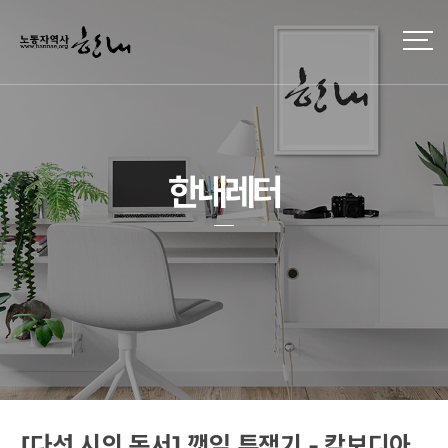
한내레터
[다섯 시의 독서] 깻잎 투쟁기 - 캄보디아