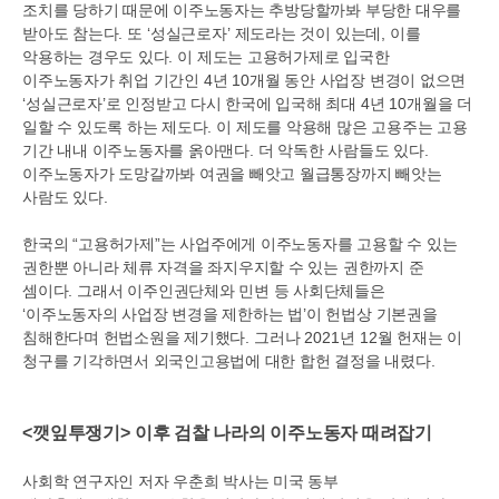
조치를 당하기 때문에 이주노동자는 추방당할까봐 부당한 대우를
받아도 참는다
.
또
‘
성실근로자
’
제도라는 것이 있는데
,
이를
악용하는 경우도 있다
.
이 제도는 고용허가제로 입국한
이주노동자가 취업 기간인
4
년
10
개월 동안 사업장 변경이 없으면
‘
성실근로자
’
로 인정받고 다시 한국에 입국해 최대
4
년
10
개월을 더
일할 수 있도록 하는 제도다
.
이 제도를 악용해 많은 고용주는 고용
기간 내내 이주노동자를 옭아맨다
.
더 악독한 사람들도 있다
.
이주노동자가 도망갈까봐 여권을 빼앗고 월급통장까지 빼앗는
사람도 있다
.
한국의
“
고용허가제
”
는 사업주에게 이주노동자를 고용할 수 있는
권한뿐 아니라 체류 자격을 좌지우지할 수 있는 권한까지 준
셈이다
.
그래서 이주인권단체와 민변 등 사회단체들은
‘
이주노동자의 사업장 변경을 제한하는 법
’
이 헌법상 기본권을
침해한다며 헌법소원을 제기했다
.
그러나
2021
년
12
월 헌재는 이
청구를 기각하면서 외국인고용법에 대한 합헌 결정을 내렸다
.
<
깻잎투쟁기
>
이후 검찰 나라의 이주노동자 때려잡기
사회학 연구자인 저자 우춘희 박사는 미국 동부