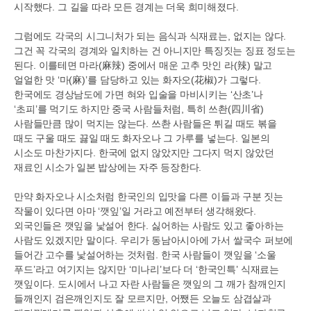
시작했다
.
그 길을 따라 모든 경계는 더욱 희미해졌다
.
그럼에도 각국의 시그니처가 되는 음식과 식재료는
,
없지는 않다
.
그건 꼭 각국의 경계와 일치하는 건 아니지만 특징짓는 징표 정도는
된다
.
이를테면 마라
(
麻辣
)
중에서 매운 고추 맛인 라
(
辣
)
말고
얼얼한 맛
‘
마
(
麻
)’
를 담당하고 있는 화자오
(
花椒
)
가 그렇다
.
한국에도 경상남도에 가면 혀와 입술을 마비시키는
‘
산초
’
나
‘
초피
’
를 먹기도 하지만 중국 사람들처럼
,
특히 쓰촨
(
四川省
)
사람들만큼 많이 먹지는 않는다
.
쓰촨 사람들은 튀길 때도 볶을
때도 구울 때도 끓일 때도 화자오나 그 가루를 넣는다
.
일본의
시소도 마찬가지다
.
한국에 없지 않았지만 그다지 먹지 않았던
재료인 시소가 일본 밥상에는 자주 등장한다
.
만약 화자오나 시소처럼 한국인의 입맛을 다른 이들과 구분 짓는
작물이 있다면 아마
‘
깻잎
’
일 거라고 예전부터 생각해왔다
.
외국인들은 깻잎을 낯설어 한다
.
싫어하는 사람도 있고 좋아하는
사람도 있겠지만 말이다
.
우리가 동남아시아에 가서 쌀국수 퍼보에
들어간 고수를 낯설어하는 것처럼
.
한국 사람들이 깻잎을
‘
소울
푸드
’
라고 여기지는 않지만
‘
미나리
’
보다 더
‘
한국인특
’
식재료는
깻잎이다
.
도시에서 나고 자란 사람들은 깻잎의 그 깨가 참깨인지
들깨인지 검은깨인지도 잘 모르지만
,
어쨌든 오늘도 삼겹살과