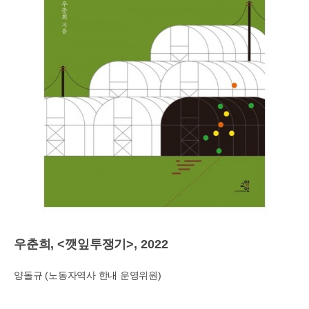
우춘희
, <
깻잎투쟁기
>, 2022
양돌규
(
노동자역사 한내 운영위원
)