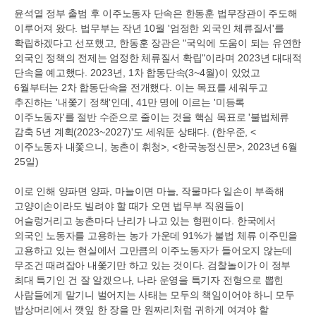
윤석열 정부 출범 후 이주노동자 단속은 한동훈 법무장관이 주도해
이루어져 왔다
.
법무부는 작년
10
월
'
엄정한 외국인 체류질서
'
를
확립하겠다고 선포했고
,
한동훈 장관은
"
국익에 도움이 되는 유연한
외국인 정책의 전제는 엄정한 체류질서 확립
"
이라며
2023
년 대대적
단속을 예고했다
. 2023
년
, 1
차 합동단속
(3~4
월
)
이 있었고
6
월부터는
2
차 합동단속을 전개했다
.
이는 목표를 세워두고
추진하는
'
내쫓기 정책
'
인데
, 41
만 명에 이르는
'
미등록
이주노동자
'
를 절반 수준으로 줄이는 것을 핵심 목표로
'
불법체류
감축
5
년 계획
(2023~2027)'
도 세워둔 상태다
. (
한우준
, <
이주노동자 내쫓으니
,
농촌이 휘청
>, <
한국농정신문
>, 2023
년
6
월
25
일
)
이로 인해 양파면 양파
,
마늘이면 마늘
,
작물마다 일손이 부족해
고양이손이라도 빌려야 할 때가 오면 법무부 직원들이
어슬렁거리고 농촌마다 난리가 나고 있는 형편이다
.
한국에서
외국인 노동자를 고용하는 농가 가운데
91%
가 불법 체류 이주민을
고용하고 있는 현실에서 그만큼의 이주노동자가 들어오지 않는데
무조건 때려잡아 내쫓기만 하고 있는 것이다
.
검찰놀이가 이 정부
최대 특기인 건 잘 알겠으나
,
나라 운영을 특기자 전형으로 뽑힌
사람들에게 맡기니 벌어지는 사태는 모두의 책임이어야 하니 모두
밥상머리에서 깻잎 한 장을 만 원짜리처럼 귀하게 여겨야 할