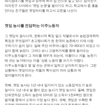
돼지껍데기를 깻잎과 상추에 싸서 입 안으로 넣고 있다
.
남자친구
,
여자친구 사이에서
‘
깻잎 논쟁
’
을 벌이기도 하고
,
학교에서 좀 흥을
안다는 친구들은 깻잎머리를 하고서 교문을 나선다
.
깻잎 농사를 전담하는 이주노동자
그 깻잎의 음식사적
,
문화사적 특징 말고 작물로서의 농업경제학적
특징은 무엇일까
?
초고령사회가 된 한국의 농촌에서 이제 사람
구하기가 쉽지 않다
.
일해 주던 아주머니들도
70~80
대가 되었고 다
같이 함께 늙었다
.
그러다 보니 고용허가제를 통해 들어오는
이주노동자들이 그 자리를 채우게 되는데
,
여름이나 겨울
,
농한기
때 쉬는 농가에서는 이들
‘
상용 노동자
’
를 쓰기가 어렵다
.
이주노동자들도 몇 달 쉬는 곳에서 일하고 싶어하지 않는다
.
그런
상황에서 깻잎이라는 작물의 특이성이 여러 상황과 딱
맞아떨어지게 된다
.
첫째
,
깻잎 농사는
1
년 내내 일거리가 있는 노동집약도가 높은
일이다
. 1
년 내내 쉴 틈이 없는 농사가 깻잎 농사다
.
둘째
,
깻잎은
단위면적당 소득이 높은데
10
아르 당 소득이
1
천
4
백만 원으로
밭작물 중에서 소득이 가장 높다 한다
.
셋째
,
깻잎은 수확한 후
포장해 판매하면 돈이 바로 들어오기에 자금 회전율이 좋아