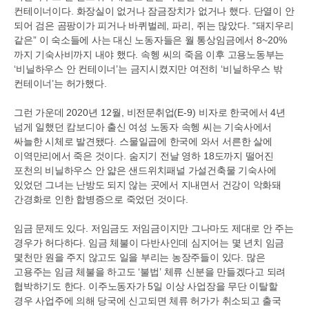
컨테이너이다
.
화장실이 없거나 잠금장치가 없거나 했다
.
단열이 안
되어 검은 곰팡이가 피거나 바퀴벌레
,
파리
,
쥐는 많았다
. “
돼지우리
같은
”
이 숙소들에 사는 대신 노동자들은 월 통상임금에서
8~20%
까지 기숙사비까지 내야 했다
.
속헹 씨의 죽음 이후 고용노동부는
‘
비닐하우스 안 컨테이너
’
는 금지시켰지만 여전히
‘
비닐하우스 밖
컨테이너
’
는 허가했다
.
그런 가운데
2020
년
12
월
,
비전문취업
(E-9)
비자로 한국에서
4
년
넘게 일했던 캄보디아 출신 여성 노동자 속헹 씨는 기숙사에서
싸늘한 시체로 발견됐다
.
스물일곱에 한국에 와서 서른한 살에
이역만리에서 죽은 것이다
.
숨지기 전날 영하
18
도까지 떨어진
포천의 비닐하우스 안 얇은 샌드위치패널 가설건축물 기숙사에
있었던 그녀는 난방도 되지 않는 곳에서 지내면서 건강이 악화돼
간경화로 인한 합병증으로 죽었던 것이다
.
임금 문제도 있다
.
저임금도 저임금이지만 그나마도 제대로 안 주는
경우가 허다하다
.
임금 체불이 다반사인데 심지어는 몇 년치 임금
몇천만 원을 주지 않고도 일을 부리는 농장주들이 있다
.
많은
고용주는 임금 체불을 하고도
‘
불법
’
체류 신분을 만들겠다고 되려
협박하기도 한다
.
이주노동자가
5
일 이상 사업장을 무단 이탈할
경우 사업주에 의해 당국에 신고되면 체류 허가가 취소되고 출국