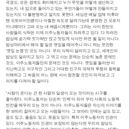
국경도
,
모든 경계도 희미해지고 누가 무엇을 어떻게 생산하고
있는지
,
내 입으로 들어가고 있는 무언가들이 어떻게 만들어지고
있는지도 다 불분명하고 알지도 못한다
.
세상은 배달 업체 마후라
뗀 오토바이만큼이나 아찔한 속도로 달려가는데 분명한 건 오로지
끼니때마다 고파 오는 내 배꼽시계뿐이다
.
그러는 사이 한반도
사람들의 식탁은 이제 이주노동자들이 차려주고 있다
.
다 차려진
밥상에 숟가락 젓가락만 얹고 맛있게 식사만 하면 될 일이 아니다
.
밥상머리에서 해야 할 일은 깻잎을 떼어주니 마니 하는 쪼잔한
‘
깻잎 논쟁
’
인 것도 아니다
.
우리 식탁이 달라지고 있고
,
세계인의
밥상도 달라지고 있다
.
그 먹고 사는 문제는 단순히 농촌 문제인
것도
,
이주노동자들만의 문제인 것도 아니다
.
깻잎을 둘러싼 이
지난하고도 지구적인 그리고 거대한 인구의 국제적 투쟁의 동학을
이해하고 그 싸움의 어느 편에 서서 참전할 것인지 따져보고 그
의지를 다져야 할 일이다
.
“
사람이 온다는 건 한 사람의 일생이 오는 것이라는 시구를
좋아한다
.
이주노동자는 단순히
‘
인력
’
이 되어 우리 사회의 노동력
빈칸을 메우러 오는 것이 아니다
.
이주노동자들은 자신의 이야기를
한 보따리 짊어지고 오는 사람들이다
.
그 보따리 안에는 삶도 있고
,
꿈도 있고
,
울음도 있고
,
웃음도 있다
.
특히 이주노동자의 인권이
있다
.
이주노동자의 인권이 보장되지 않는다면 우리의 밥상도