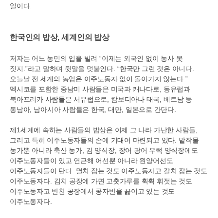
일이다
.
한국인의 밥상
,
세계인의 밥상
저자는 어느 농민의 입을 빌려
“
이제는 외국인 없이 농사 못
짓지
.”
라고 말하며 뒷말을 덧붙인다
. “
한국만 그런 것은 아니다
.
오늘날 전 세계의 농업은 이주노동자 없이 돌아가지 않는다
.”
멕시코를 포함한 중남미 사람들은 미국과 캐나다로
,
동유럽과
북아프리카 사람들은 서유럽으로
,
캄보디아나 태국
,
베트남 등
동남아
,
남아시아 사람들은 한국
,
대만
,
일본으로 간단다
.
제
1
세계에 속하는 사람들의 밥상은 이제 그 나라 가난한 사람들
,
그리고 특히 이주노동자들의 손에 기대어 마련되고 있다
.
밭작물
농가뿐 아니라 축산 농가
,
김 양식장
,
장어 광어 우럭 양식장에도
이주노동자들이 있고 연근해 어선뿐 아니라 원양어선도
이주노동자들이 탄다
.
멸치 잡는 것도 이주노동자고 갈치 잡는 것도
이주노동자다
.
김치 공장에 가면 고춧가루를 휙휙 휘젓는 것도
이주노동자고 반찬 공장에서 콩자반을 끓이고 있는 것도
이주노동자다
.