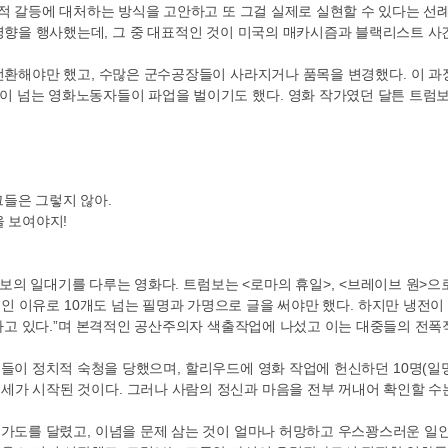
 갈등에 대처하는 방식을 고안하고 또 그걸 실제로 실현할 수 있다는 선
 영향을 행사했는데
,
그 중 대표적인 것이 미국의 매카시즘과 블랙리스트 
전환해야만 했고
,
수많은 군수공장들이 사라지거나 품목을 변경했다
.
이 과
명이 넘는 영화노동자들이 파업을 벌이기도 했다
.
영화 작가였던 달튼 트럼
그들은 그렇지 않아
.
을 보여야지
!
럼보의 일대기를 다루는 영화다
.
트럼보는
<
로마의 휴일
>, <
브레이브 원
>
으
적인 이유로
10
개도 넘는 필명과 가명으로 글을 써야만 했다
.
하지만 냉전이
하고 있다
.”
며 본격적인 공산주의자 색출작업에 나섰고 이는 대중들의 전폭
인들이 정치적 숙청을 당했으며
,
할리우드에 영화 작업에 헌신하던
10
명
(
일
세가 시작된 것이다
.
그러나 사람의 정신과 마음을 전부 꺼내어 확인할 수
 가도를 달렸고
,
이념을 문제 삼는 것이 얼마나 허망하고 우스꽝스러운 일