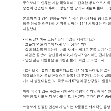
무엇보다도 인류는 가장 폭력적이고 잔혹한 방식으로 사회적
종전이 선언된 이후에도 망령처럼 남아 세계를 떠돌며 그
본토의 피해 없이 전쟁을 마친 미국은 전시체제를 평시로 
임금 인상을 요구하며 시위를 벌였다
. 1945
년 말에는 만 
지원했다
.
-
세트 설치하는 노동자들의 파업을 지지한다고
?
-
그들과 영화 각본이 대체 무슨 상관이지
?
-
함께 영화를 만드는데
,
나와 자네는 제대로 돈을 받지만 
-
파업은 끝났어
.
당신들이 이겼지 않나
?
승자라면 관대함
-
당신 같은 사람들은 끝이란걸 몰라
.
파업 또 파업이지
.
<
트럼보
>
는 할리우드 블랙리스트 시기에 활동한 달튼 트
블랙리스트에 올라 본명으로 활동하지 못했다
.
그는 이념
매카시 상원의원은
“
미 국무부에
57
명의 공산당원이 활동
이에 미국에 있는 수많은 사회주의 성향의 정치인과 지식
어떠한 일감도 받지 못하도록 조치당했다
.
본격적인 이념공
트럼보가 집필한 인간애가 넘치는 작품들은 세계적인 흥행