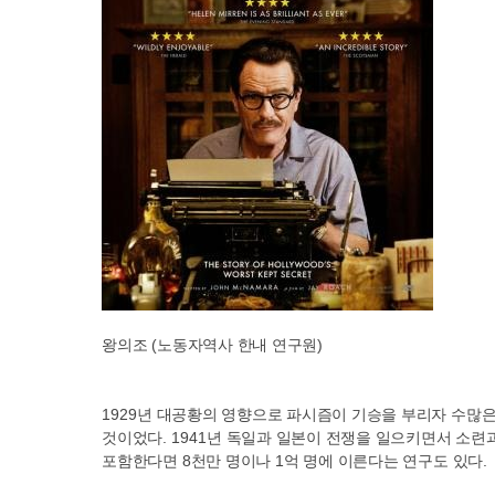
왕의조
(
노동자역사 한내 연구원
)
1929
년 대공황의 영향으로 파시즘이 기승을 부리자 수많
것이었다
. 1941
년 독일과 일본이 전쟁을 일으키면서 소련
포함한다면
8
천만 명이나
1
억 명에 이른다는 연구도 있다
.