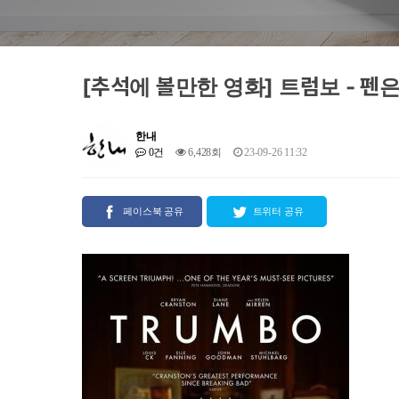
[추석에 볼만한 영화] 트럼보 - 펜
한내
0건
6,428회
23-09-26 11:32
페이스북 공유
트위터 공유