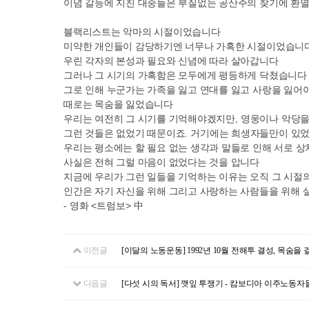
이념 갈등에 지친 대중들은 부질없는 공산주의 찾기에 환
블랙리스트는 악마의 시절이었습니다
미약한 개인들이 감당하기엔 너무나 가혹한 시절이었습니
우린 각자의 본성과 필요와 신념에 따라 살아갑니다
그러나 그 시기의 가혹함은 모두에게 평등하게 닥쳤습니다
그로 인해 누군가는 가족을 잃고 연대를 잃고 사랑을 잃어
때로는 목숨을 잃었습니다
우리는 여전히 그 시기를 기억해야겠지만
,
영웅이나 악당을
그런 것들은 없었기 때문이죠
.
거기에는 희생자들만이 있
우리는 평소에는 할 필요 없는 생각과 말들로 인해 서로 
사실은 전혀 그럴 마음이 없었다는 것을 압니다
지금에 우리가 그런 일들을 기억하는 이유는 오직 그 시절
인간은 자기 자신을 위해 그리고 사랑하는 사람들을 위해
-
영화
<
트럼보
>
中
이전글
[이달의 노동운동] 1992년 10월 전해투 결성, 목숨을 
다음글
[다섯 시의 독서] 깻잎 투쟁기 - 캄보디아 이주노동자들