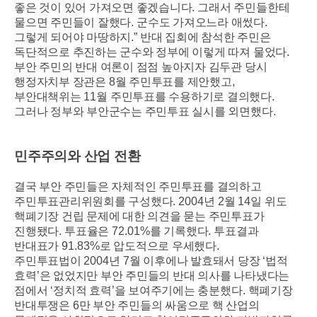
좋은 것이 있어 가져오면 좋겠습니다
.
그래서 주민들한테
물으면 주민들이 잘했다
.
군수도 가져오느라 애썼다
.
그렇게 되어야 마땅하지
.”
반대 집회에 참석한 주민은
독단적으로 추진하는 군수와 정부에 이렇게 따져 물었다
.
부안 주민의 반대 여론이 점점 높아지자 김두관 당시
행정자치부 장관은
8
월 주민투표를 제안했고
,
부안대책위는
11
월 주민투표를 수용하기로 결의했다
.
그러나 정부와 부안군수는 주민투표 실시를 외면했다
.
민주주의와 산업 전환
결국 부안 주민들은 자체적인 주민투표를 결의하고
주민투표관리위원회를 구성했다
. 2004
년
2
월
14
일 위도
핵폐기장 건립 문제에 대한 의견을 묻는 주민투표가
진행됐다
.
투표율은
72.01%
를 기록했다
.
투표결과
반대표가
91.83%
로 압도적으로 우세했다
.
주민투표법이
2004
년
7
월 이후에나 발효돼서 당장
‘
법적
효력
’
은 없었지만 부안 주민들의 반대 의사를 나타냈다는
점에서
‘
정치적 효력
’
을 보여주기에는 충분했다
.
핵폐기장
반대투쟁은
6
만 부안 주민들의 싸움으로 핵 산업의