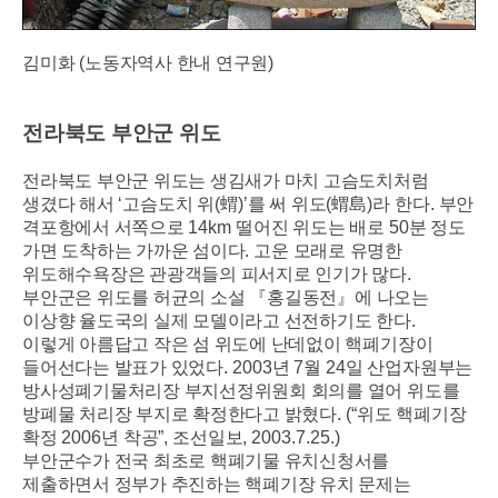
김미화
(
노동자역사 한내 연구원
)
전라북도 부안군 위도
전라북도 부안군 위도는 생김새가 마치 고슴도치처럼
생겼다 해서
‘
고슴도치 위
(
蝟
)’
를 써 위도
(
蝟島
)
라 한다
.
부안
격포항에서 서쪽으로
14km
떨어진 위도는 배로
50
분 정도
가면 도착하는 가까운 섬이다
.
고운 모래로 유명한
위도해수욕장은 관광객들의 피서지로 인기가 많다
.
부안군은 위도를 허균의 소설
『
홍길동전
』
에 나오는
이상향 율도국의 실제 모델이라고 선전하기도 한다
.
이렇게 아름답고 작은 섬 위도에 난데없이 핵폐기장이
들어선다는 발표가 있었다
. 2003
년
7
월
24
일 산업자원부는
방사성폐기물처리장 부지선정위원회 회의를 열어 위도를
방폐물 처리장 부지로 확정한다고 밝혔다
. (“
위도 핵폐기장
확정
2006
년 착공
”,
조선일보
, 2003.7.25.)
부안군수가 전국 최초로 핵폐기물 유치신청서를
제출하면서 정부가 추진하는 핵폐기장 유치 문제는