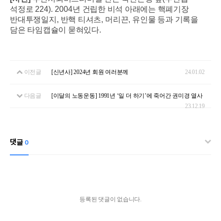
석정로
224). 2004
년 건립한 비석 아래에는 핵폐기장
반대투쟁일지
,
반핵 티셔츠
,
머리끈
,
유인물 등과 기록을
담은 타임캡슐이 묻혀있다
.
이전글
[신년사] 2024년 회원 여러분께
24.01.02
다음글
[이달의 노동운동] 1991년 ‘일 더 하기’에 죽어간 권미경 열사
23.12.19
댓글
0
등록된 댓글이 없습니다.