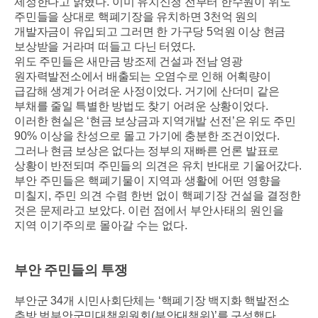
제정한다고 밝혔다
.
이미 유치신청 전부터 한수원이 위도
주민들을 상대로 핵폐기장을 유치하면
3
천억 원의
개발자금이 유입되고 그러면 한 가구당
5
억원 이상 현금
보상받을 거라며 떠들고 다닌 터였다
.
위도 주민들은 새만금 방조제 건설과 전남 영광
원자력발전소에서 배출되는 오염수로 인해 어획량이
급감해 생계가 어려운 사정이었다
.
거기에 산더미 같은
부채를 줄일 특별한 방법도 찾기 어려운 상황이었다
.
이러한 현실은
‘
현금 보상금과 지역개발 선전
’
은 위도 주민
90%
이상을 찬성으로 몰고 가기에 충분한 조건이었다
.
그러나 현금 보상은 없다는 정부의 재빠른 언론 발표로
상황이 반전되며 주민들의 의견은 유치 반대로 기울어갔다
.
부안 주민들은 핵폐기물이 지역과 생활에 어떤 영향을
미칠지, 주민 의견 수렴 한번 없이 핵폐기장 건설을 결정한
것은 문제라고 보았다. 이런 점에서 부안사태의 원인을
지역 이기주의로 몰아갈 수는 없다.
부안 주민들의 투쟁
부안군
34
개 시민사회단체는
‘
핵폐기장 백지화 핵발전소
추방 범부안군민대책위원회
(
부안대책위
)’
를 구성했다
.