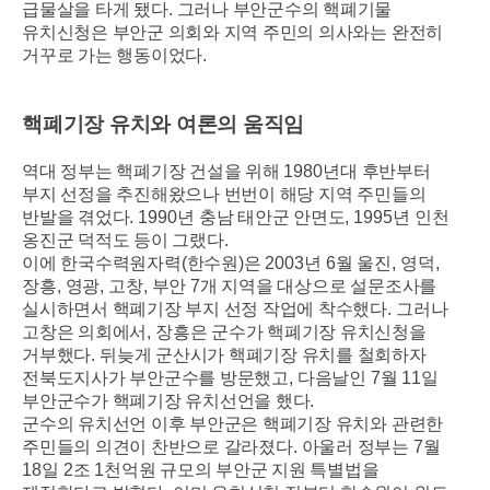
급물살을 타게 됐다
.
그러나 부안군수의 핵폐기물
유치신청은 부안군 의회와 지역 주민의 의사와는 완전히
거꾸로 가는 행동이었다
.
핵폐기장 유치와 여론의 움직임
역대 정부는 핵폐기장 건설을 위해
1980
년대 후반부터
부지 선정을 추진해왔으나 번번이 해당 지역 주민들의
반발을 겪었다
. 1990
년 충남 태안군 안면도
, 1995
년 인천
옹진군 덕적도 등이 그랬다
.
이에 한국수력원자력
(
한수원
)
은
2003
년
6
월 울진
,
영덕
,
장흥
,
영광
,
고창
,
부안
7
개 지역을 대상으로 설문조사를
실시하면서 핵폐기장 부지 선정 작업에 착수했다
.
그러나
고창은 의회에서
,
장흥은 군수가 핵폐기장 유치신청을
거부했다
.
뒤늦게 군산시가 핵폐기장 유치를 철회하자
전북도지사가 부안군수를 방문했고
,
다음날인
7
월
11
일
부안군수가 핵폐기장 유치선언을 했다
.
군수의 유치선언 이후 부안군은 핵폐기장 유치와 관련한
주민들의 의견이 찬반으로 갈라졌다
.
아울러 정부는
7
월
18
일
2
조
1
천억원 규모의 부안군 지원 특별법을