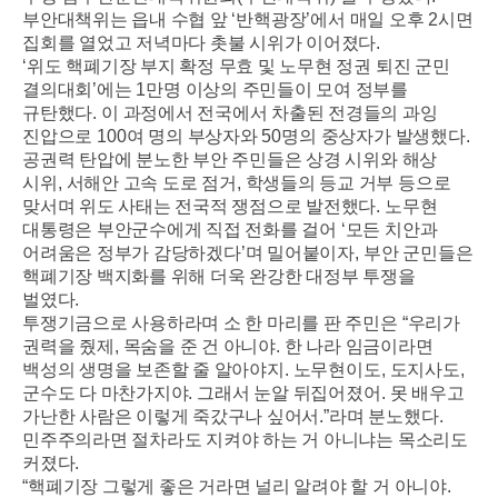
부안대책위는 읍내 수협 앞
‘
반핵광장
’
에서 매일 오후
2
시면
집회를 열었고 저녁마다 촛불 시위가 이어졌다
.
‘
위도 핵폐기장 부지 확정 무효 및 노무현 정권 퇴진 군민
결의대회
’
에는
1
만명 이상의 주민들이 모여 정부를
규탄했다
.
이 과정에서 전국에서 차출된 전경들의 과잉
진압으로
100
여 명의 부상자와
50
명의 중상자가 발생했다
.
공권력 탄압에 분노한 부안 주민들은 상경 시위와 해상
시위
,
서해안 고속 도로 점거
,
학생들의 등교 거부 등으로
맞서며 위도 사태는 전국적 쟁점으로 발전했다
.
노무현
대통령은 부안군수에게 직접 전화를 걸어
‘
모든 치안과
어려움은 정부가 감당하겠다
’
며 밀어붙이자
,
부안 군민들은
핵폐기장 백지화를 위해 더욱 완강한 대정부 투쟁을
벌였다
.
투쟁기금으로 사용하라며 소 한 마리를 판 주민은
“
우리가
권력을 줬제
,
목숨을 준 건 아니야
.
한 나라 임금이라면
백성의 생명을 보존할 줄 알아야지
.
노무현이도
,
도지사도
,
군수도 다 마찬가지야
.
그래서 눈알 뒤집어졌어
.
못 배우고
가난한 사람은 이렇게 죽갔구나 싶어서
.”
라며 분노했다
.
민주주의라면 절차라도 지켜야 하는 거 아니냐는 목소리도
커졌다
.
“
핵폐기장 그렇게 좋은 거라면 널리 알려야 할 거 아니야
.