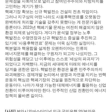
문제점을 사회적으로 알리고 참여민주주의와 지방자치를
고민하는 계기가 됐다
.
핵폐기장 확보는 신규 핵발전소 건설의 전초 작업이다
.
그러나 지구상의 어떤 나라도 사용후핵연료를 오랫동안
완벽하게 처리할 기술을 갖추지 못했다는 게 전문가들의
중론이다
. 2023
년 핵폐기물 문제는 여전히 해결되지 않은
환경 의제로 남아있다
.
게다가 윤석열 정부는 노후
핵발전소 수명연장과 신규 핵발전소 증설을 추진하고
있기에
‘
사용후핵연료
’
문제는 더욱 심각한 실정이다
.
핵분열과 핵융합을 설계한 오펜하이머는 인류의
에너지문제를 해결하는 구원자가 되고자 나섰지만
,
그
위험성을 깨닫고 난 이후에는 스스로
‘
세상의 파괴자
’
가
되었다고 자백했다
.
지금의 세대에게 미래의 에너지를
당겨쓸 권한은 없다
.
핵발전은 환경은 물론 민주주의까지
파괴해왔다
.
경제개발 논리에서 생명과 자연을 지키는 반핵
운동의 핵심은 핵폐기장의 건설을 원천적으로 차단하는
운동이다
.
나아가 재생 가능한 대체에너지를 활용하는 산업
전환이 이루어져야만 한다
.
민주적인 산업 전환만이 에너지
정책의 올바른 길이다
.
[
사진
]
부안시외버스터미널 인근 국민은행 옆
(
부안읍