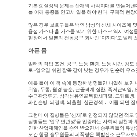
기본값 설정의 문제는 산재의 사각지대를 만들어낸
늘 어깨 통증을 안고서 일을 해야 한다
.
구체적 현장
많은 경우 보호구들은 백인 남성의 신체 사이즈에 
용접 가스나 흄 가스를 막기 위한 마스크 역시 여성
현장에서 일본의 전동공구 회사인
‘
마끼다
’
도 널리 
아픈 몸
일터의 작업 조건
,
공구
,
노동 환경
,
노동 시간
,
강도 
토
~
일요일 쉬면 깜쪽 같이 낫는 경우가 단순히 우
예를 들어 이 책 속에 등장한 병명들만 나열해 보면 
위염
,
두통
,
월경 불순
,
근골격계 질환
,
족저근막염
,
수근관증후군
,
삼각섬유연골복합체파열
,
드퀘르벵
,
파킨슨병
,
뇌경색
,
뇌출혈
,
심근경색
…
이쯤 되면 질
그런데 이 질병들은
‘
산재
’
로 인정되지 않았던 적도
질병들도
‘
업무 연관성
’
을 입증하는 사회적 실천과 
인한 산업재해임을 승인 받으면서 승무원들의 유방
오간 항공 승무원들의 피폭량은 핵발전소 근무자보