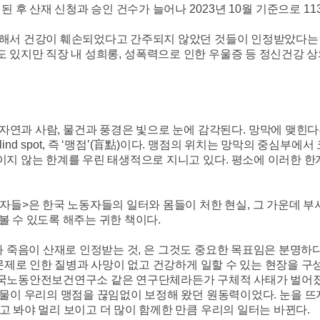
된 후 산재 신청과 승인 건수가 늘어나
2023
년
10
월 기준으로
11
인해서 건강이 훼손되었다고 간주되지 않았던 것들이 인정받았다는
도 있지만 직장 내 성희롱
,
성폭력으로 인한 우울증 등 정신건강 상
자연과 사람
,
물건과 풍경은 빛으로 눈에 감각된다
.
망막에 맺힌다
lind spot,
즉
‘
맹점
’(
盲點
)
이다
.
맹점의 위치는 망막의 중심부에서
보이지 않는 한계를 우린 태생적으로 지니고 있다
.
평소에 이러한 한
여자들
>
은 한국 노동자들의 일터와 몸들이 처한 현실
,
그 가운데 부
 볼 수 있도록 해주는 귀한 책이다
.
과 죽음이 산재로 인정받는 것
,
은 그것도 중요한 목표임은 분명하
문제로 인한 질병과 사망이 없고 건강하게 일할 수 있는 현장을 
한국노동안전보건연구소 같은 연구단체라든가 구체적 사태가 벌어졌
물이 우리의 맹점을 끊임없이 보정해 왔던 원동력이었다
.
눈을 뜨
고 봐야 멀리 보이고 더 많이 함께한 만큼 우리의 일터는 바뀐다
.