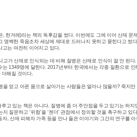
은
,
한겨레
)
라는 책의 독후감을 썼다
.
이번에도 그에 이어 산재 문제
그 명백한 죽음조차 세상에 제대로 드러나지 못하고 묻힌다고 썼
사고는 여전히 이어지고 있다
.
사고가 산재로 인식되는 데 비해 질병은 산재로 인식이 잘 안 된다
 수는
1349
명에 달한다
. 2017
년부터 한국에서는 각종 질환으로 인
라 더해질 것이다
.
병을 얻고 아픈 몸으로 살아가는 사람들은 얼마나 많을까
?
죽지만 
다루고 있는 책은 아니다
.
질병에 좀 더 주안점을 두고 있기는 하지
는지 질문하고
‘
위험
’
을
‘
젠더
’
관점에서 정의할 것을 촉구하고 있
동자
,
산재 피해자 가족 등을 만나 들은 이야기와 그간의 연구를 