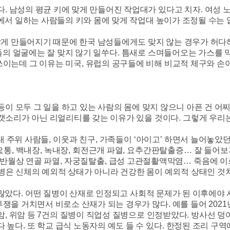
다
.
남성의 평균 키에 맞게 만들어진 작업대가 있다고 치자
.
여성 
에서 일하는 사람들의 키와 몸에 맞게 작업대 높이가 조정될 수는 
맞게 만들어지기 때문에 한국 남성들에게도 맞지 않는 경우가 허다
들의 얼굴에는 잘 맞지 않기 일쑤다
.
틈새로 스며들어오는 가스를 
쓰이는데 그 이유는 미국
,
유럽의 공구들에 비해 비교적 체구와 손이
등이 모두 그 일을 하고 있는 사람의 몸에 맞지 않으니 아픈 건 어
스갯소리가 아닌 리얼리티를 갖는 이유가 있을 것이다
.
그렇게 우리는
내 주위 사람들
,
이웃과 친구
,
가족들이
‘
아이고
’
하면서 늘어놓았던
요통
,
백내장
,
녹내장
,
회전근개 파열
,
요추간판탈출증
…
잘 들어보
반월상 연골 파열
,
자궁질탈출
,
급성 고관절활액막염
…
죽음에 이
병은 신체의 예외적 상태가 아니라 건강한 몸이 예외적 상태인 것
 많았다
.
어떤 질병이 산재로 인정되고 사회적 문제가 된 이후에야 
투쟁을 거치면서 비로소 산재가 되는 경우가 많다
.
예를 들어
2021
암
,
위암 등
7
건의 질병이 직업성 질병으로 인정받았다
.
방사선 덩
다 높다
.
또 학교 급식 노동자의 예도 들 수 있다
.
한정된 조리 구역