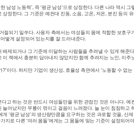
한 남성 노동력
’,
즉
‘
평균 남성
’
으로 상정한다
.
다른 나라 역시 그
로 상정한다
.
그 기준은 예컨대 진동
,
소음
,
고온
,
저온
,
분진 등의 
 거절되기 일쑤다
.
사용자 측에서는 여성들의 몸에 적합한 보호구가
 어떻게 설정되어 있는지를 잘 드러내준다
.
 배제되거나 그 기준에 미달하는 사람들을 추려낼 수 있게 해준
 이 책에서 충분히 담아내지 않았지만 함께 추려지는 노인
,
이주
가
?’
이다
.
하지만 기업이 생산성
,
효율성 측면에서
‘
노동할 수 없는
다고 하는 것은 반드시 여성들만을 위한 관점인 것은 아니다
.
예
씬 늘어났지만 무릎이 꺾이고 걸음이 느려졌다
.
늘 눈이 침침하고 
그에게
‘
평균 남성
’
의 생산량만큼을 요구하는 것은 과로할 것을
,
산재
가지로 다른
‘
여러 몸들
’
에게는 그 몸들에 맞는 기준이 설정되어야