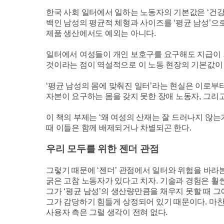
한국 사회 일터에서 일하는 노동자의 기본값은
‘
건강
백인 남성의 평균적 체형과 사이즈를
‘
평균 남성
’
으
제품 생산에서도 예외는 아니다
.
일터에서 여성들이 개인 보호구를 요구해도 지급이
것이라는 점이 역설적으로 이 노동 현장의 기본값이
‘
평균 남성의 몸에 맞춰진 일터
’
라는 현실은 이로부터
자본이 요구하는 몸을 갖지 못한 장애 노동자
,
그리고
이 책의 부제는
‘
왜 여성의 산재는 잘 드러나지 않는
때 이들은 함께 배제되거나 차별되곤 한다
.
우리 모두를 위한 젠더 관점
그렇기 때문에
‘
젠더
’
관점에서 일터와 위험을 바라본
굵은 고참 노동자가 있다고 치자
.
기술과 경험은 훨
그가
‘
평균 남성
’
의 생산량만큼을 채우지 못할 때 
그가 감당하기 힘들게 상정되어 있기 때문이다
.
마찬
사용자 측은 그럴 생각이 전혀 없다
.