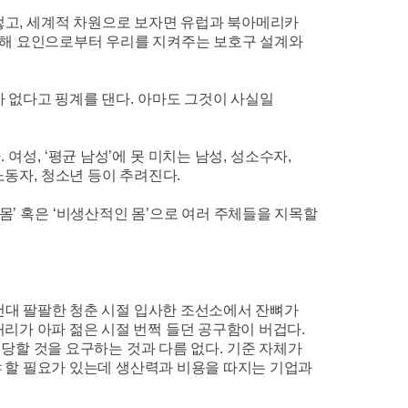
렇고
,
세계적 차원으로 보자면 유럽과 북아메리카
유해 요인으로부터 우리를 지켜주는 보호구 설계와
 없다고 핑계를 댄다
.
아마도 그것이 사실일
다
.
여성
, ‘
평균 남성
’
에 못 미치는 남성
,
성소수자
,
노동자
,
청소년 등이 추려진다
.
 몸
’
혹은
‘
비생산적인 몸
’
으로 여러 주체들을 지목할
컨대 팔팔한 청춘 시절 입사한 조선소에서 잔뼈가
허리가 아파 젊은 시절 번쩍 들던 공구함이 버겁다
.
 당할 것을 요구하는 것과 다름 없다
.
기준 자체가
 할 필요가 있는데 생산력과 비용을 따지는 기업과