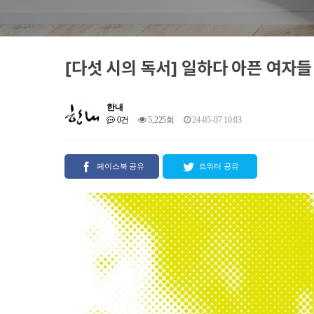
[다섯 시의 독서] 일하다 아픈 여자들
한내
0건
5,225회
24-05-07 10:03
페이스북 공유
트위터 공유