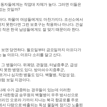
노동자들에게는 작업대 자체가 높다
.
그러면 이들은
없는 것일까
?
하다
.
하물며 여성들에게도 마찬가지다
.
조선소에서
막지 못한다면 그런 보호구는 착용하나 마나다
.
건설
 작은 한국 남성들에게도 잘 맞기 때문이라 한다
.
찌 보면 당연하다
.
월요일부터 금요일까지 아프다가
 늘 아프다
,
아프다 소리를 달고 산다
.
 그 병들이다
.
위궤양
,
관절염
,
터널증후군
,
급성
지 못한 병명도 있다
.
방아쇠수지증후군
,
르거나 심각한 병들도 있다
.
백혈병
,
직업성 암
,
처럼 보일 지경이다
.
사례 수가 급증하는 경우들이 있는데 이러한
년 대한항공 승무원의 백혈병이 우주 방사선으로
어리인 오로라 가까이 지나는 북극 항공로를 주로
에서 다량으로 배출되는 독성 물질에 장기간 노출된