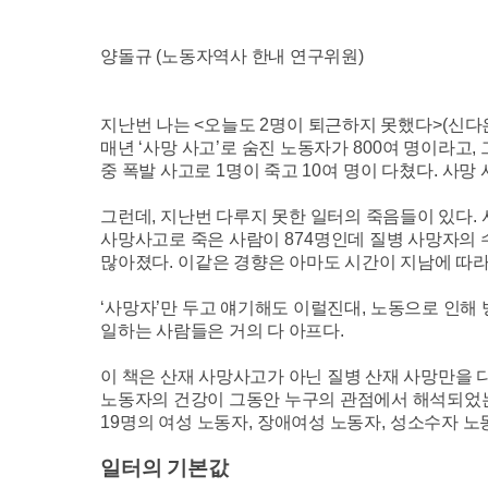
양돌규
(
노동자역사 한내 연구위원
)
지난번 나는
<
오늘도
2
명이 퇴근하지 못했다
>(
신다
매년
‘
사망 사고
’
로 숨진 노동자가
800
여 명이라고
,
중 폭발 사고로
1
명이 죽고
10
여 명이 다쳤다
.
사망 
그런데
,
지난번 다루지 못한 일터의 죽음들이 있다
.
사망사고로 죽은 사람이
874
명인데 질병 사망자의
많아졌다
.
이같은 경향은 아마도 시간이 지남에 따
‘
사망자
’
만 두고 얘기해도 이럴진대
,
노동으로 인해 
일하는 사람들은 거의 다 아프다
.
이 책은 산재 사망사고가 아닌 질병 산재 사망만을 
노동자의 건강이 그동안 누구의 관점에서 해석되었
19
명의 여성 노동자
,
장애여성 노동자
,
성소수자 노
일터의 기본값