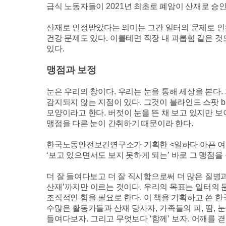
급식 노동자들이
2021
년 최초로 폐암이 산재로 승인
산재로 인정받았다는 의미는 그간 일터의 문제로 
건강 문제도 있다
.
이를테면 직장 내 괴롭힘 같은 것
있다
.
맹점과 보정
눈은 우리의 창이다
.
우리는 눈을 통해 세상을 본다
.
감지되지 않는 지점이 있다
.
그것이 블라인드 스팟
b
모양이라고 한다
.
버젓이 눈을 뜬 채 보고 있지만 
맹점을 다른 눈이 간취하기 때문이라 한다
.
한국노동안전보건연구소가 기획한
<
일하다 아픈 
‘
보고 있으면서도 보지 못하게 되는
’
바로 그 맹점을
더 잘 들여다보고 더 잘 직시함으로써 더 많은 질병
산재
’
까지만 이르는 것이다
.
우리의 목표는 일터의 
조직적인 힘을 필요로 한다
.
이 책을 기획하고 쓴 
수많은 활동가들과 산재 당사자
,
가족들의 피
,
땀
,
눈
들여다보자
.
그리고 무엇보다
‘
함께
’
보자
.
어깨를 겯