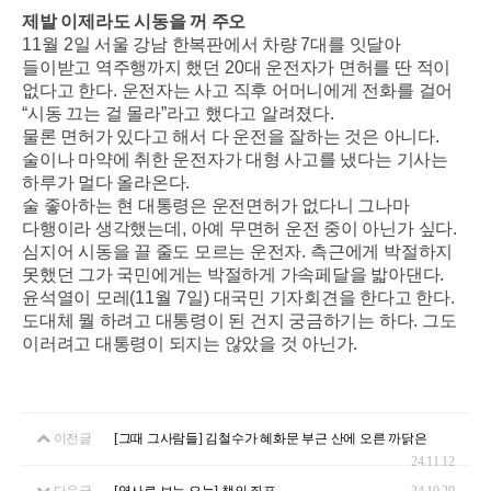
제발 이제라도 시동을 꺼 주오
11
월
2
일 서울 강남 한복판에서 차량
7
대를 잇달아
들이받고 역주행까지 했던
20
대 운전자가 면허를 딴 적이
없다고 한다
.
운전자는 사고 직후 어머니에게 전화를 걸어
“
시동 끄는 걸 몰라
”
라고 했다고 알려졌다
.
물론 면허가 있다고 해서 다 운전을 잘하는 것은 아니다
.
술이나 마약에 취한 운전자가 대형 사고를 냈다는 기사는
하루가 멀다 올라온다
.
술 좋아하는 현 대통령은 운전면허가 없다니 그나마
다행이라 생각했는데
,
아예 무면허 운전 중이 아닌가 싶다
.
심지어 시동을 끌 줄도 모르는 운전자
.
측근에게 박절하지
못했던 그가 국민에게는 박절하게 가속페달을 밟아댄다
.
윤석열이 모레
(11
월
7
일
)
대국민 기자회견을 한다고 한다
.
도대체 뭘 하려고 대통령이 된 건지 궁금하기는 하다
.
그도
이러려고 대통령이 되지는 않았을 것 아닌가
.
이전글
[그때 그사람들] 김철수가 혜화문 부근 산에 오른 까닭은
24.11.12
다음글
[역사로 보는 오늘] 책의 좌표
24.10.29