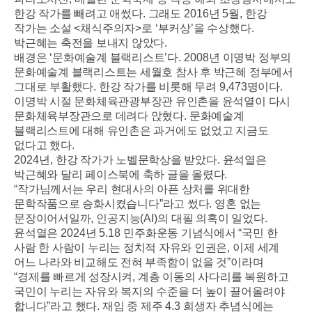
한강 작가를 빼려고 애썼다
.
그래도
2016
년
5
월
,
한강
작가는 소설
<
채식주의자
>
로
‘
부커상
’
을 수상했다
.
박근혜는 축전을 보내지 않았다
.
배경은
‘
문화예술계 블랙리스트
’
다
. 2008
년 이명박 정부의
문화예술계 블랙리스트는 세월호 참사 후 박근혜 정부에서
그대로 부활했다
.
한강 작가를 비롯해 무려
9,473
명이다
.
이명박 시절 문화체육관광부장관 유인촌을 윤석열이 다시
문화체육부장관으로 데려다 앉혔다
.
문화예술계
블랙리스트에 대해 유인촌은 과거에도 없었고 지금도
없다고 했다
.
2024
년
,
한강 작가가 노벨문학상을 받았다
.
윤석열은
박근혜와 달리 페이스북에 축하 글을 올렸다
.
“
작가님께서는 우리 현대사의 아픈 상처를 위대한
문학작품으로 승화시켰습니다
”
라고 썼다
.
영혼 없는
문장이어서일까
,
인공지능
(AI)
의 대필 의혹이 일었다
.
윤석열은
2024
년
5.18
민주화운동 기념식에서
“
국민 한
사람 한 사람이 누리는 정치적 자유와 인권은
,
이제 세계
어느 나라와 비교해도 전혀 부족함이 없을 것
”
이라며
“
경제를 빠르게 성장시켜
,
계층 이동의 사다리를 복원하고
국민이 누리는 자유와 복지의 수준을 더 높이 끌어올려야
합니다
”
라고 했다
.
재임 중 제주
4.3
희생자 추념식에는