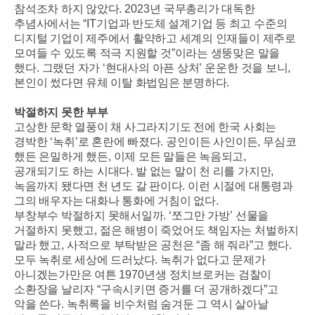
참석조차 하지 않았다
. 2023
년 국무총리가 대독한
추념사에서는
“IT
기업과 반도체 설계기업 등 최고 수준의
디지털 기업이 제주에서 활약하고 세계의 인재들이 제주로
모여들 수 있도록 적극 지원할 것
”
이라는 생뚱맞은 말을
했다
.
그랬던 자가
‘
현대사의 아픈 상처
’
운운한 것을 보니
,
본인이 썼다면 유체 이탈 화법임은 분명하다
.
박절하지 못한 부부
고상한 문학 열풍이 채 사그라지기도 전에 한국 사회는
경박한
‘
녹취
’
로 혼란에 빠졌다
.
공인이든 사인이든
,
무심코
했든 은밀하게 했든
,
이제 모든 말들은 녹음되고
,
공개되기도 하는 시대다
.
발 없는 말이 천 리를 가지만
,
녹음까지 됐다면 천 년도 갈 판이다
.
이런 시절에 대통령과
그의 배우자는 대화나 통화에 거침이 없다
.
부창부수 박절하지 못해서일까
. ‘
쪼그만 가방
’
선물을
거절하지 못했고
,
젊은 해병이 죽었어도 책임자는 처벌하지
말라 했고
,
사적으로 부탁받은 공천은
“
좀 해 줘라
”
고 했다
.
모두 녹취로 세상에 드러났다
.
녹취가 없다고 문제가
아니겠는가만은 여튼
1970
년생 정치브로커는 검찰이
소환장을 날리자
“
구속시키면 증거를 더 공개하겠다
”
고
악을 쓴다
.
녹취록을 비수처럼 숨겨둔 그 역시 살아날