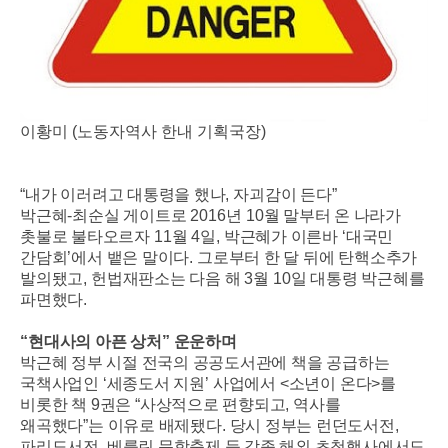
이황미 (노동자역사 한내 기획국장)
“
내가 이러려고 대통령을 했나
,
자괴감이 든다
”
박근혜
-
최순실 게이트로
2016
년
10
월 말부터 온 나라가
촛불로 불타오르자
11
월
4
일
,
박근혜가 이른바
‘
대국민
간담회
’
에서 뱉은 말이다
.
그로부터 한 달 뒤에 탄핵소추가
발의됐고
,
헌법재판소는 다음 해
3
월
10
일 대통령 박근혜를
파면했다
.
“
현대사의 아픈 상처
”
운운하며
박근혜 정부 시절 전국의 공공도서관에 책을 공급하는
국책사업인
‘
세종도서 지원
’
사업에서
<
소년이 온다
>
를
비롯한 책
9
권은
“
사상적으로 편향되고
,
역사를
왜곡했다
”
는 이유로 배제됐다
.
당시 정부는 런던도서전
,
파리도서전
,
베를린 문학축제 등 각종 해외 초청행사에서도