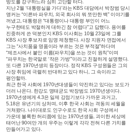
방도를 강구하느라 심히 고단할 터다
.
지난
2
월
‘
대통령실을 가다
’
라는
KBS
대담에서 박장범 당시
앵커는
“
이른바 파우치
,
외국 회사의 뭐 쪼만한 백
”
이야기를
꺼냈고
,
대통령은
“
대통령이나 대통령 부인이 어느
누구한테도 박절하게 대하긴 참 어렵다
”
고 답했다
.
용어를
진중하게 쓴 덕분인지
KBS
이사회는
10
월
23
일에 그를
KBS
사장 후보자로 임명 제청했다
.
사장 지원자 면접에서
그는
“
사치품을 명품이라 부르는 것은 부적절
”
하다며
“
제조사에서 붙인 이름
(
파우치
)
을 쓰는 것이 원칙
”
이며
“
파우치는 한국말로
‘
작은 가방
’”
이라고 친절하게 설명했다
.
또 다른
1970
년생의 등장이다
.
정작
KBS
구성원들은 그의
사장 취임에 극렬히 반대하고 있다 하니
,
그 속이라고
평안할까
.
최근 한국 사회에
1970
년대생들이 약진하고 있다는 보도가
더러 나온다
.
한강도 명태균도 박장범도
1970
년생이다
.
1970
년생에게
4.3
은 일제 강점기보다 가까운 과거고
,
5.18
은 유년기의 상처며
,
이후 한국 사회는 격동의 세월을
거쳐왔다
.
나이대로도 인구수로도 한국 사회 구성에서
가운데 볼록한 허리쯤에 있는
1970
년생들
,
괴이한 세상에
태어난
90
여만 개의 우주는 이렇게 각각 전혀 다른 가치를
만들어가고 있다
.