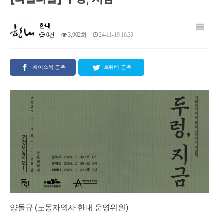
한내
0건
3,902회
24-11-19 16:30
페이스북 공유
트위터 공유
양돌규 (노동자역사 한내 운영위원)