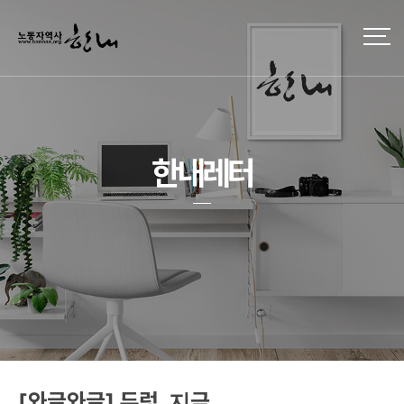
한내레터
[와글와글] 두렁, 지금