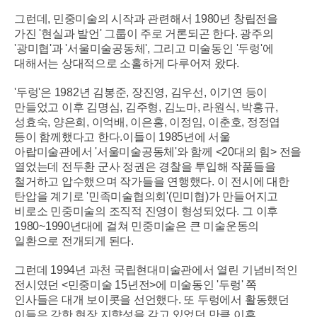
그런데, 민중미술의 시작과 관련해서 1980년 창립전을
가진 '현실과 발언' 그룹이 주로 거론되곤 한다. 광주의
'광미협'과 '서울미술공동체', 그리고 미술동인 '두렁'에
대해서는 상대적으로 소홀하게 다루어져 왔다.
'두렁'은 1982년 김봉준, 장진영, 김우선, 이기연 등이
만들었고 이후 김명심, 김주형, 김노마, 라원식, 박홍규,
성효숙, 양은희, 이억배, 이은홍, 이정임, 이춘호, 정정엽
등이 함께했다고 한다.
이들이 1985년에 서울
아랍미술관에서 '서울미술공동체'와 함께 <20대의 힘> 전을
열었는데 전두환 군사 정권은 경찰을 투입해 작
품들을
철거하고 압수했으며 작가들을 연행했다. 이 전시에 대한
탄압을 계기로 '민족미술협의회'(민미협)가 만들어지고
비로소 민중미술의 조직적 진영이 형성되었다. 그 이후
1980~1990년대에 걸쳐 민중미술은 큰 미술운동의
일환으로 전개되게 된다.
그런데 1994년 과천 국립현대미술관에서 열린 기념비적인
전시였던 <민중미술 15년전>에 미술동인 '두렁' 쪽
인사들은 대개 보이콧을 선언했다. 또 두렁에서 활동했던
이들은 강한 현장 지향성을 갖고 있었던 만큼 이후