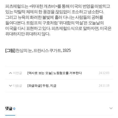
피츠제럴드는
<
위대한 개츠비
>
를 통해 미국의 번영을 떠받치고
있는 약탈적 체제의 한 풍경을 끊임없이 조소하고 냉소한다
.
그리고 뉴욕의 화려한 불빛에 흘러 다니는 사람들의 공허를
들여다본다
.
트럼프의 구호처럼
‘
위대함의 역설
’
은 오늘날의
미국을 다시 표현하고 있다
.
피츠제럴드식으로 말하자면
,
미국은
위대하지만 위대하지 않다
.
[그림]
천상의 눈, 프란시스 쿠가트, 1925
이전글
[역사로 보는 오늘] 노동혐오를 거부한다
24.12.03
다음글
[와글와글] 두렁, 지금
24.11.19
댓글
0