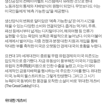
생산공정의 컨베이어벨트 시스템에서 유래한 것으로 현대
노동과정의 통제와 지배방식의 원형이 되었다
.
무엇보다도 이는
미국인들에게
‘
예측 가능한 삶
’
을 제공했다
.
생산양식의 변화로 말미암은
‘
예측 가능한 삶
’
은 여가 시간을
채울 수 있는 다양한 소비와 연결되었다
.
좁게는 먹거리
,
주류
,
패션 등에서부터 넓게는 디지털미디어
,
해외여행 등 인류가
실현할 수 있는 욕망의 보폭은 폭발적으로 늘어났다
.
이와 더불어
세계에서 벌어지는 각종 전쟁과 분쟁 대한 지원과 개입을 통해
막대한 부를 축적한 미국은 오랫동안 경제 대국의 호황을 누렸다
.
요컨대
1
차 세계대전이 종료될 무렵 유럽경제의 미국 의존도는
압도적으로 증가했다
.
자금 유동성이 풍부해진 미국의 기업들은
유럽의 전후
(
戰後
)
지원으로 인한 수출을 늘렸고
,
이는 미국이
세계적인 금융지배력을 행사하는 데 주요한 기여를 했다
.
위대한
미국
,
뉴욕의 월스트리트는 그렇게 탄생했다
.
그리고 그 시기
뉴욕
(
미국 동부
)
의 한 풍경을 포착한 소설이 바로
‘
위대한 개츠비
(The Great Gatsby)’
이다
.
위대한 개츠비