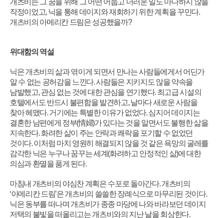
개츠비는 그 꿈을 위해 그 어떤 어둡고 더러운 일도 마다하지 않을
작정이었고
,
닉을 통해 데이지와 재회하기 위한 계획을 꾸민다
.
개츠비의 아메리칸 드림은 성공했을까
?
위대함의 역설
닉은 개츠비의 삶과 엮이게 되면서 만나는 사람들에게서 어딘가
알 수 없는 공허감을 느낀다
.
사람들은 지키지도 않을 약속을
남발했고
,
관심 없는 것에 대한 관심을 연기했다
.
최고급 시설의
호텔에서도 반드시 불편함을 발견하고
,
날마다 새로운 사람을
찾아 헤맸다
.
거기에는 특별한 이유가 없었다
.
심지어 데이지는
결혼한 남편에게 정부
(
情婦
)
가 있다는 것을 알면서도 불행한 삶을
지속한다
.
화려한 삶이 주는 안락과 쾌락을 포기할 수 없었던
것이다
.
이처럼 마치 영원히 해결되지 않을 것 같은 욕망의 굴레를
감각한 닉은 누구나 꿈꾸는 세계
(
화려하고 안정적인 삶
)
에 대한
의심과 환멸을 품게 된다
.
마침내 개츠비의 야심찬 계획은 수포로 돌아간다
.
개츠비의
‘
아메리칸 드림
’
은 개츠비의 쓸쓸한 장례식으로 마무리된 것이다
.
닉은 동부를 떠나며 개츠비가 종종 마당에 나와 바라보던 데이지
저택의 불빛을 떠올리고는 개츠비와의 지난 날을 회상한다
.