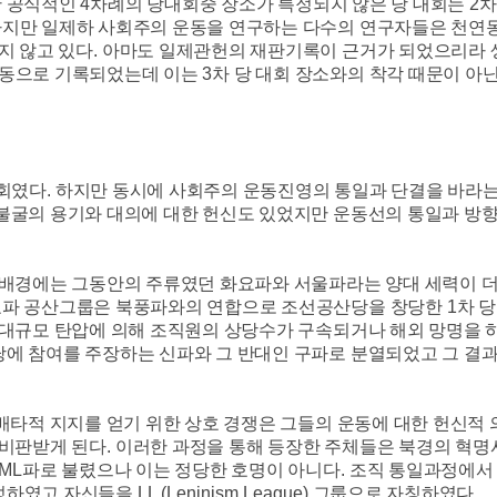
한 공식적인
4
차례의 당대회중 장소가 특정되지 않은 당 대회는
2
차
지만 일제하 사회주의 운동을 연구하는 다수의 연구자들은 천연동
지 않고 있다
.
아마도 일제관헌의 재판기록이 근거가 되었으리라
현동으로 기록되었는데 이는
3
차 당 대회 장소와의 착각 때문이 아
대회였다
.
하지만 동시에 사회주의 운동진영의 통일과 단결을 바라는
굴의 용기와 대의에 대한 헌신도 있었지만 운동선의 통일과 방향
배경에는 그동안의 주류였던 화요파와 서울파라는 양대 세력이 더
요파 공산그룹은 북풍파와의 연합으로 조선공산당을 창당한
1
차 당
대규모 탄압에 의해 조직원의 상당수가 구속되거나 해외 망명을 
 참여를 주장하는 신파와 그 반대인 구파로 분열되었고 그 결과
 배타적 지지를 얻기 위한 상호 경쟁은 그들의 운동에 대한 헌신
 비판받게 된다
.
이러한 과정을 통해 등장한 주체들은 북경의 혁명
ML
파로 불렸으나 이는 정당한 호명이 아니다
.
조직 통일과정에서
성하였고 자신들을
LL (Leninism League)
그룹으로 자칭하였다
.