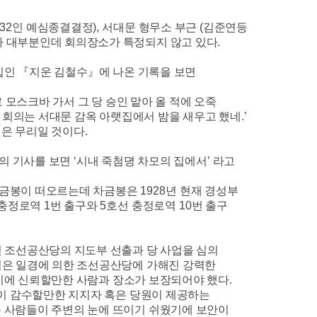
32
인 예심종결결정
),
서대문 형무소 부근
(
김준연등
 대부분인데 회의장소가 특정되지 않고 있다
.
집인
『
지운 김철수
』
에 나온 기록을 보면
 모스크바 가서 그 당 승인 맡아 올 적에 오죽
 회의는 서대문 감옥 아랫집에서 밤을 새우고 했네
.’
것은 무리일 것이다
.
의 기사를 보면
‘
시내 죽첨뎡 차모의 집에서
’
라고
차금봉이 떠오르는데 차금봉은
1928
년 현재 경성부
 충정로역
1
번 출구와
5
호선 충정로역
10
번 출구
인 조선공산당의 지도부 선출과 당 사업을 심의
일은 일경에 의한 조선공산당에 가해진 강력한
기에 신뢰할만한 사람과 장소가 보장되어야 했다
.
이 감수할만한 지지자 혹은 당원이 제공하는
 사람들이 주변의 눈에 뜨이기 쉬웠기에 보안이