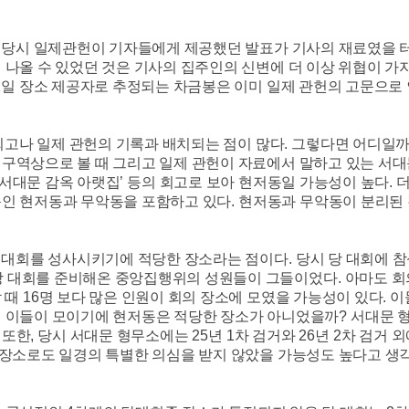
 당시 일제관헌이 기자들에게 제공했던 발표가 기사의 재료였을 
 나올 수 있었던 것은 기사의 집주인의 신변에 더 이상 위협이 가
1
일 장소 제공자로 추정되는 차금봉은 이미 일제 관헌의 고문으로
회고나 일제 관헌의 기록과 배치되는 점이 많다
.
그렇다면 어디일
구역상으로 볼 때 그리고 일제 관헌이 자료에서 말하고 있는 서
서대문 감옥 아랫집
’
등의 회고로 보아 현저동일 가능성이 높다
.
인 현저동과 무악동을 포함하고 있다
.
현저동과 무악동이 분리된
 대회를 성사시키기에 적당한 장소라는 점이다
.
당시 당 대회에 
당 대회를 준비해온 중앙집행위의 성원들이 그들이었다
.
아마도 회
 때
16
명 보다 많은 인원이 회의 장소에 모였을 가능성이 있다
.
이
 이들이 모이기에 현저동은 적당한 장소가 아니었을까
?
서대문 
.
또한
,
당시 서대문 형무소에는
25
년
1
차 검거와
26
년
2
차 검거 
장소로도 일경의 특별한 의심을 받지 않았을 가능성도 높다고 생