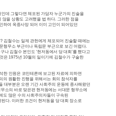
터인데 그렇다면 체포된 가담자 누군가의 진술을
지 않을 상황도 고려했을 법 하다
.
그러한 점을
 인하여 옥중사망 되어 이미 고인이 되어있던
까
?
김철수는 일제 관헌에게 체포되어 진술할 때에는
대문형무소 부근이나 독립문 부근으로 보긴 어렵다
.
더구나 김철수 본인도
‘
현저동에서 당 대회
’
를 했다고
 것은
1975
년
10
월의 일이기에 김철수가 구술한
참석한 인원은 코민테른에 보고된 자료에 의하면
의의 원활한 진행을 위해서는 회의 참석자를
들 대부분은 오랜 기간 사회주의 운동에 종사해왔던
형무소의 바로 맞은편 현저동에는 서대문 형무소에
외에도 많은 수의 사회주의자들이 구속된
각된다
.
이러한 조건이 현저동을 당 대회 장소로