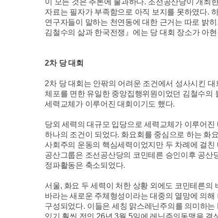
이 모든 것은 추론에 불과하다
.
조선공산당이 개최
자료는 필자가 부족함으로 아직 보지를 못하였다
.
하
연구자들이 말하는 천연동에 대한 근거는 따로 밝히
김철수의 삶과 한국전쟁
』
에는 당 대회 장소가 아
2
차 당 대회
2
차 당 대회는 안팎의 어려운 조건에서 성사시킨 
체포를 면한 유일한 중앙집행위원이었던 김철수의 불
세력교체가 이루어진 대회이기도 했다
.
당외 세력의 대규모 입당으로 세력교체가 이루어진 
하나의 조건이 되었다
.
화요회를 중심으로 하는 화
사회주의 운동의 핵심세력이었지만 두 차례에 걸친 
공산그룹은 조선공산당의 코민테른 승인이후 공산당에
정파활동은 축소되었다
.
서울
,
화요 두 세력이 처한 상황 외에도 코민테른의
바라는 새로운 주체형성이라는 대중의 열망에 의해
구성되었다
.
이들은 세칭 맑스레닌주의를 의미하는
있기 훨씬 전인
26
년
3
월
5
일에 레닌주의동맹을 결