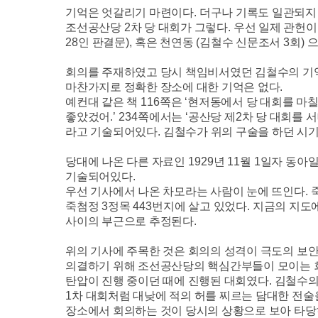
기억은 엇갈리기 마련이다
.
더구나 기록도 일관되지
조선공산당
2
차 당 대회가 그렇다
.
우선 일제 관헌이
28
인 판결문
),
혹은 천연동
(
김철수 신문조서
3
회
)
으
회의를 주재하였고 당시 책임비서였던 김철수의 기
마찬가지로 정확한 장소에 대한 기억은 없다
.
예컨대 같은 책
116
쪽은
‘
현저동에서 당 대회를 마칠 
좋았겄어
.’ 234
쪽에서는
‘
공산당 제
2
차 당 대회를 
라고 기술되어있다
.
김철수가 위의 구술을 하던 시
당대에 나온 다른 자료인
1929
년
11
월
1
일자 동아일
기술되어있다
.
우선 기사에서 나온 차모라는 사람이 눈에 뜨인다
.
죽첨정
3
정목
443
번지에 살고 있었다
.
지금의 지도
사이의 부근으로 추정된다
.
위의 기사에 주목한 것은 회의의 성격이 극도의 
의결하기 위해 조선공산당의 핵심간부들이 모이는
탄압이 진행 중이던 때에 진행된 대회였다
.
김철수의
1
차 대회처럼 대낮에 적의 허를 찌르는 담대한 전술
장소에서 회의하는 것이 당시의 상황으로 보아 타