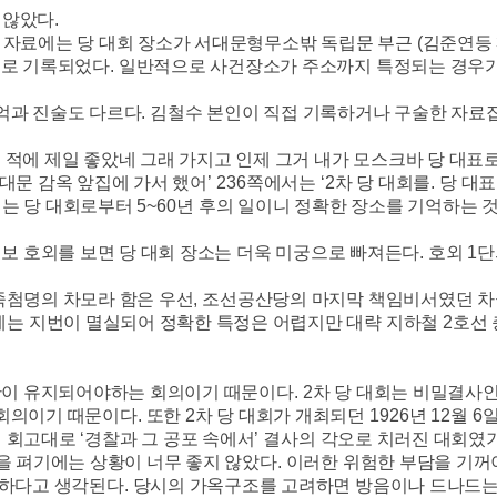
 않았다
.
 자료에는 당 대회 장소가 서대문형무소밖 독립문 부근
(
김준연등
로 기록되었다
.
일반적으로 사건장소가 주소까지 특정되는 경우가
억과 진술도 다르다
.
김철수 본인이 직접 기록하거나 구술한 자료
적에 제일 좋았네 그래 가지고 인제 그거 내가 모스크바 당 대표로
서대문 감옥 앞집에 가서 했어
’ 236
쪽에서는
‘2
차 당 대회를
.
당 대표
기는 당 대회로부터
5~60
년 후의 일이니 정확한 장소를 기억하는 
보 호외를 보면 당 대회 장소는 더욱 미궁으로 빠져든다
.
호외
1
단
죽첨뎡의 차모라 함은 우선
,
조선공산당의 마지막 책임비서였던 
에는 지번이 멸실되어 정확한 특정은 어렵지만 대략 지하철
2
호선
보안이 유지되어야하는 회의이기 때문이다
. 2
차 당 대회는 비밀결사
 회의이기 때문이다
.
또한
2
차 당 대회가 개최되던
1926
년
12
월
6
 회고대로
‘
경찰과 그 공포 속에서
’
결사의 각오로 치러진 대회였
을 펴기에는 상황이 너무 좋지 않았다
.
이러한 위험한 부담을 기꺼
당하다고 생각된다
.
당시의 가옥구조를 고려하면 방음이나 드나드는