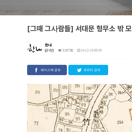
[그때 그사람들] 서대문 형무소 밖 모
한내
0건
3,917회
24-12-24 09:39
페이스북 공유
트위터 공유