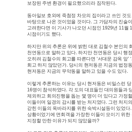
보장된 주변 환경이 필요했으리라 짐작된다
.
동아일보 호외에 죽첨정 차모의 집이라고 쓰인 것도
바탕으로 나온 것이었을 것이다
.
그 가담자의 진술이
고려한다면 이 기사가 나오던 시점인
1929
년
11
월
시점이기도 했다
.
하지만 위의 추론은 위에 밝힌 대로 김철수 본인의 
천연동으로 말하고 있다
.
하지만 천연동은 당시 행정
오히려 김철수의 회고를 따른다면
‘
서대문 감옥 앞
’ ‘
회고 하지 않았던가
.
당시의 현저동은 지금의 법정동
현저동은 지금의 무악동을 말하고 있을 수도 있다
.
이렇게 추론하는 이유는 당시 현저동은 비밀스런 당
16
명이 참석하였다
.
각 도의 대표들인 대의원들과 
제외하고 회의진행을 돕는 몇 명이 더 있다고 가정할
이들이며 일경의 감시를 받는 처지였다
.
그런 처지의
갇힌 이들의 옥바라지를 위한 숙박시설등이 있었다
상황이었기에 면회객을 가장한 이들이 모이기 위한 
지정할 만한 이유가 되지 않았을까
?