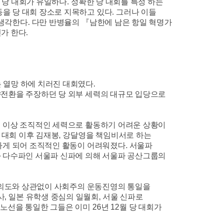
 당 대회가 유일하다
.
정확한 당 대회를 특정 하는
을 당 대회 장소로 지목하고 있다
.
그러나 이들
 생각한다
.
다만 반병율의
『
남한에 남은 항일 혁명가
닌가 한다
.
 열망 하에 치러진 대회였다
.
전환을 주장하던 당 외부 세력의 대규모 입당으로
 이상 조직적인 세력으로 활동하기 어려운 상황이
 대회 이후 김재봉
,
강달영을 책임비서로 하는
하게 되어 조직적인 활동이 어려워졌다
.
서울파
 다수파인 서울파 신파에 의해 서울파 공산그룹의
적 의도와 상관없이 사회주의 운동진영의 통일을
사
,
일본 유학생 중심의 일월회
,
서울 신파로
 노선을 통일한 그들은 이미
26
년
12
월 당 대회가