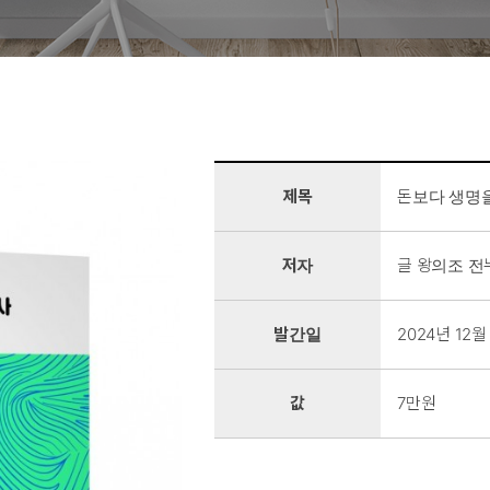
제목
돈보다 생명을
저자
글 왕의조 전
발간일
2024년 12월
값
7만원