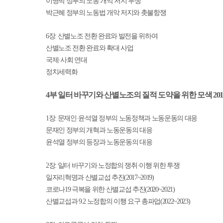
이명박 정부의 노동 개악 저지 투쟁
박근혜 정부의 노동법 개악 저지와 촛불항쟁
6
장
:
산별노조 전환 완료와 발전을 위하여
산별노조 전환 완료와 확대 사업
국제
·
사회 연대
정치세력화
4
부 일터 바꾸기와 산별노조의 질적 도약을 위한 모색
20
1
장
:
문재인
·
윤석열 정부의 노동정책과 노동운동의 대응
문재인 정부의 개혁과 노동운동의 대응
윤석열 정부의 등장과 노동운동의 대응
2
장
:
일터 바꾸기와 노정합의 쟁취
·
이행 위한 투쟁
일자리혁명과 산별교섭 추진
(2017~2019)
코로나
19
극복을 위한 산별교섭 추진
(2020~2021)
산별교섭과
9.2
노정합의 이행 요구 총파업
(2022~2023)