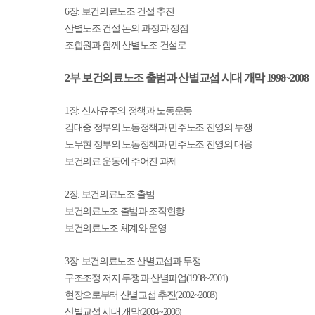
6
장
:
보건의료노조 건설 추진
산별노조 건설 논의 과정과 쟁점
조합원과 함께 산별노조 건설로
2
부 보건의료노조 출범과 산별교섭 시대 개막
1998~2008
1
장
:
신자유주의 정책과 노동운동
김대중 정부의 노동정책과 민주노조 진영의 투쟁
노무현 정부의 노동정책과 민주노조 진영의 대응
보건의료 운동에 주어진 과제
2
장
:
보건의료노조 출범
보건의료노조 출범과 조직현황
보건의료노조 체계와 운영
3
장
:
보건의료노조 산별교섭과 투쟁
구조조정 저지 투쟁과 산별파업
(1998~2001)
현장으로부터 산별교섭 추진
(2002~2003)
산별교섭 시대 개막
(2004~2008)