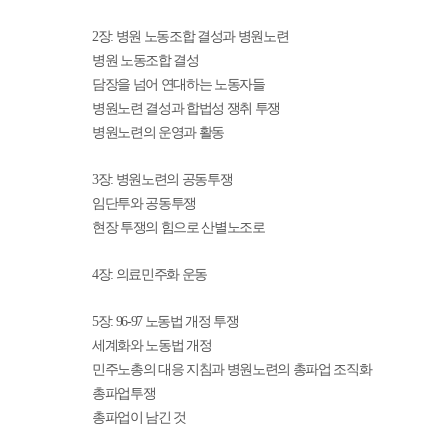
2
장
:
병원 노동조합 결성과 병원노련
병원 노동조합 결성
담장을 넘어 연대하는 노동자들
병원노련 결성과 합법성 쟁취 투쟁
병원노련의 운영과 활동
3
장
:
병원노련의 공동투쟁
임단투와 공동투쟁
현장 투쟁의 힘으로 산별노조로
4
장
:
의료민주화 운동
5
장
: 96-97
노동법 개정 투쟁
세계화와 노동법 개정
민주노총의 대응 지침과 병원노련의 총파업 조직화
총파업투쟁
총파업이 남긴 것