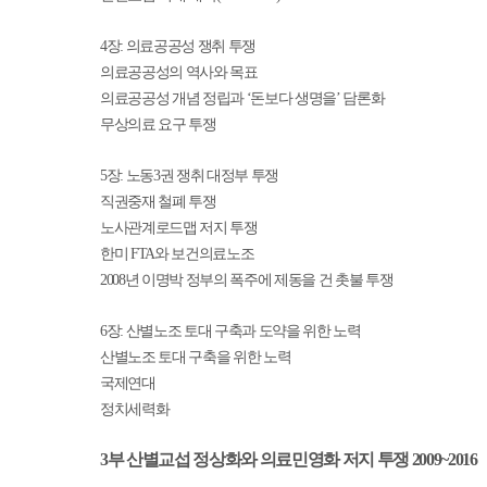
4
장
:
의료공공성 쟁취 투쟁
의료공공성의 역사와 목표
의료공공성 개념 정립과
‘
돈보다 생명을
’
담론화
무상의료 요구 투쟁
5
장
:
노동
3
권 쟁취 대정부 투쟁
직권중재 철폐 투쟁
노사관계로드맵 저지 투쟁
한미
FTA
와 보건의료노조
2008
년 이명박 정부의 폭주에 제동을 건 촛불 투쟁
6
장
:
산별노조 토대 구축과 도약을 위한 노력
산별노조 토대 구축을 위한 노력
국제연대
정치세력화
3
부 산별교섭 정상화와 의료민영화 저지 투쟁
2009~2016