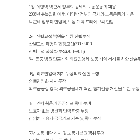
1
장
:
이명박
·
박근혜 정부의 공세와 노동운동의 대응
2008
년 촛불집회 이후
,
이명박 정부의 공세와 노동운동의 대응
박근혜 정부의 민영화
,
노동 개악 드라이브와 탄압
2
장
:
산별교섭 복원을 위한 산별투쟁
산별교섭 파행과 현장교섭
(2009~2010)
산별교섭 정상화 투쟁
(2011~2013)
3
대 존중 병원 만들기와 의료민영화
·
노동 개악 저지를 위한 산별
3
장
:
의료민영화 저지 무상의료 실현 투쟁
의료민영화 저지 투쟁
의료공공성 강화
,
의료공급체계 혁신
,
평가인증 개선을 위한 투쟁
4
장
:
인력 확충과 공공의료 확대 투쟁
보호자 없는 병원과 인력 확충 투쟁
감염병 대응과 공공의료 사수 및 확대 투쟁
5
장
:
노동 개악 저지 및 노동기본권 쟁취 투쟁