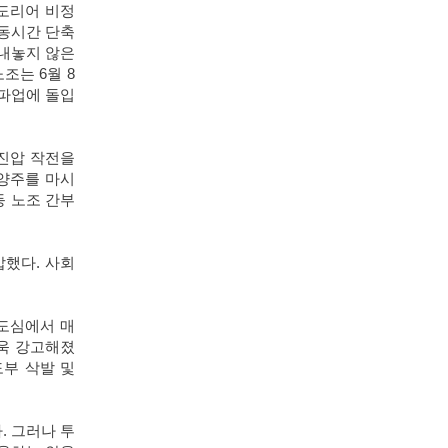
도리어 비정
동시간 단축
내놓지 않은
노조는
6
월
8
파업에 돌입
진압 작전을
양주를 마시
등 노조 간부
압했다
.
사회
도심에서 매
욱 강고해졌
부 삭발 및
다
.
그러나 투