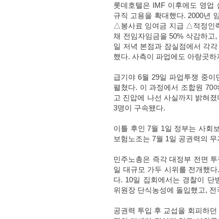
롯데호텔은
IMF
이후에도 영업 
규직 고용을 확대했다
. 2000
년 
△
봉사료 잉여금 지급
△
적정인
채 전임자임금을
50%
삭감하고
일 저녁 본점과 잠실점에서 각각
했다
.
사측이 파업에도 아랑곳하
급기야
6
월
29
일 파업투쟁 중이
펼쳤다
.
이 과정에서 조합원
70
고 진압에 나선 사실까지 밝혀졌
3
명이 구속됐다
.
이틀 후인
7
월
1
일 정부는 사회
보험노조는
7
월
1
일 공권력의 무
민주노총은 즉각 대정부 전면 
일 대규모 가두 시위를 전개했다
다
. 10
일 집회에서는 경찰이 단
위원장 단식농성에 돌입했고
,
전
공권력 투입 후 교섭을 회피하던