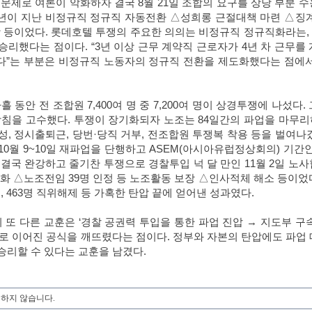
 문제로 여론이 악화하자 결국
8
월
21
일 조합의 요구를 상당 부분 
년이 지난 비정규직 정규직 자동전환
△
성희롱 근절대책 마련
△
징
 등이었다
.
롯데호텔 투쟁의 주요한 의의는 비정규직 정규직화라는
 승리했다는 점이다
. “3
년 이상 근무 계약직 근로자가
4
년 차 근무를
다
”
는 부분은 비정규직 노동자의 정규직 전환을 제도화했다는 점에서
흘 동안 전 조합원
7,400
여 명 중
7,200
여 명이 상경투쟁에 나섰다
.
방침을 고수했다
.
투쟁이 장기화되자 노조는
84
일간의 파업을 마무
성
,
정시출퇴근
,
당번
·
당직 거부
,
전조합원 투쟁복 착용 등을 벌여나
10
월
9~10
일 재파업을 단행하고
ASEM(
아시아유럽정상회의
)
기간
.
결국 완강하고 줄기찬 투쟁으로 경찰투입 넉 달 만인
11
월
2
일 노사
소화
△
노조전임
39
명 인정 등 노조활동 보장
△
인사적체 해소 등이었
행
, 463
명 직위해제 등 가혹한 탄압 끝에 얻어낸 성과였다
.
 또 다른 교훈은
‘
경찰 공권력 투입을 통한 파업 진압
→
지도부 구
로 이어진 공식을 깨뜨렸다는 점이다
.
정부와 자본의 탄압에도 파업 
승리할 수 있다는 교훈을 남겼다
.
하지 않습니다.