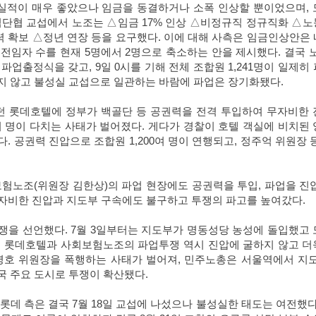
실적이 매우 좋았으나 임금을 동결하거나 소폭 인상할 뿐이었으며
,
임단협 교섭에서 노조는
△
임금
17%
인상
△
비정규직 정규직화
△
노
력 확보
△
정년 연장 등을 요구했다
.
이에 대해 사측은 임금인상안은 
,
전임자 수를 현재
5
명에서
2
명으로 축소하는 안을 제시했다
.
결국 
 파업출정식을 갖고
, 9
일
0
시를 기해 전체 조합원
1,241
명이 일제히 
지 않고 불성실 교섭으로 일관하는 바람에 파업은 장기화됐다
.
던 롯데호텔에 정부가 백골단 등 공권력을 전격 투입하여 무자비한 
여 명이 다치는 사태가 벌어졌다
.
게다가 경찰이 호텔 객실에 비치된 
다
.
공권력 진압으로 조합원
1,200
여 명이 연행되고
,
정주억 위원장 
보험노조
(
위원장 김한상
)
의 파업 현장에도 공권력을 투입
,
파업을 진
자비한 진압과 지도부 구속에도 불구하고 투쟁의 파고를 높여갔다
.
투쟁을 선언했다
. 7
월
3
일부터는 지도부가 명동성당 농성에 돌입했고 
.
롯데호텔과 사회보험노조의 파업투쟁 역시 진압에 굴하지 않고 더
병호 위원장을 폭행하는 사태가 벌어져
,
민주노총은 서울역에서 지도
국 주요 도시로 투쟁이 확산됐다
.
 롯데 측은 결국
7
월
18
일 교섭에 나섰으나 불성실한 태도는 여전했