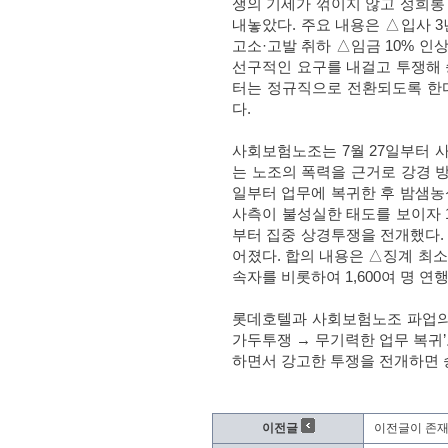
쟁의 기세가 꺾이지 않고 성희롱
내놓았다
.
주요 내용은
△
입사
3
고소
·
고발 취하
△
임금
10%
인상
선구적인 요구를 내걸고 투쟁해
터는 정규직으로 전환되도록 한
다
.
사회보험노조는
7
월
27
일부터 사
는 노조의 폭력을 근거로 강경 
일부터 업무에 복귀한 후 밤샘농
사측이 불성실한 태도를 보이자
부터 집중 상경투쟁을 전개했다
어졌다
.
합의 내용은
△
징계 최
속자를 비롯하여
1,600
여 명 연
롯데호텔과 사회보험노조 파업의
가두투쟁
→
무기력한 업무 복귀
’
하면서 강고한 투쟁을 전개하면 
이전글
이전글이 존재