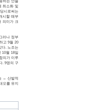
수용하는 안을
계 최소화 및
,
당시로써는
 개시할 때부
 의미가 크
그러나 정부
리하고
9
월
20
갔다
.
노조는
인
10
월
18
일
합의가 이루
다
. 9
명의 구
속
→
산발적
대오를 유지