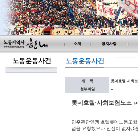
소개
공지사항
제
.....
목
롯데호텔·사회보험
첨부파일
--
롯데호텔
·
사회보험노조 
민주관광연맹 호텔롯데노동조합
섭을 요청했으나 진전이 없자
, 5