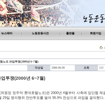
뉴스레터
노동운동사건
출판물
회원가입
노조 파업투쟁(2000년 6~7월)
작성일
2000-06-09
조회
123
파업투쟁
(2000년 6~7월)
(
위원장 정주억
·
롯데호텔노조
)
은
2000
년
4
월부터 사측에 임단협 체
월
29
일 쟁의행위 찬반투표를 벌여
95.9%
찬성으로 파업을 결의했다
.