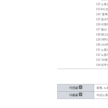
122 노동
123 8
124 ‘
125 정
126 이명
127 용산
128 해
129 10
130 사
131 노
132 노동
133 ‘
134 민
이전글
동행, 노
다음글
여성노동