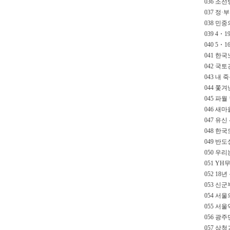
036 조선
037 정
038 민중
039 4・
040 5・
041 한국
042 국
043 내 
044 쫓
045 파월
046 새마
047 유신
048 한
049 반
050 우
051 Y
052 18
053 신
054 서
055 서울
056 광주
057 삼