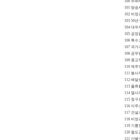
100 주4
101 방
102 비
103 5
104 대
105 공
106 특
107 국
108 공무
109 종
110 제
111 봉
112 배
113 물류
114 열
115 청
116 이
117 건설
118 비정
119 기
120 철
121 산