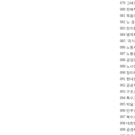
079 그래
080 전
081 죽
082 노
083 전지
084 병
085 ‘국
086 노동
087 노동
088 공
089 노
090 정
091 현
092 공
093 구
094 특
095 빅딜
096 민주
097 복
098 대
099 공