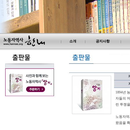
소개
공지사항
1894년
자들의 저
린 투쟁을
노동자역사
왔음을 