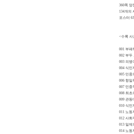
360쪽 양장
134개의
포스터 6
<수록 사건
001 부
002 부두
003 의병
004 식민
005 민중
006 항
007 민
008 최초
009 관동
010 식
011 노
012 사
013 일제
014 노동