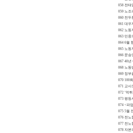
058 전
059 노
060 전
061 대
062 노
063 민중
064 6월 
065 노동
066 문
067 40
068 노
069 정
070 10
071 교사
072 ‘먹
073 평등
074 <파
075 5월
076 전노
077 전노
078 자