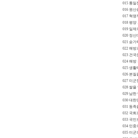
015 통일
016 원산
017 혁명
018 평
019 일
020 정신
021 숟
022 해방
023 건
024 해
025 생
026 본
027 미군
028 쌀을
029 남한
030 대한
031 동
032 국
033 국민
034 민중
035 미군