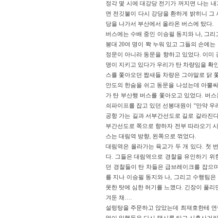
정각 몇 시에 대강당 전기가 꺼지면 나는 내
면 전깃불이 다시 강당을 환하게 밝히니 그
당을 나가서 부산에서 올라온 버스에 탔다. 
버스에는 수배 중인 이승필 동지와 나, 그리
봉대 20여 명이 쫙 누워 있고 그들의 손에
정문이 아니라 동문을 향하고 있었다. 이미 
명이 지키고 있다가 우리가 탄 차량임을 확인
스를 쫓아오던 짭새들 차량은 그야말로 닭 쫓
안도의 한숨을 쉬고 동문을 나섰는데 아뿔싸!
가 탄 부산행 버스를 쫓아오고 있었다. 버스
쇠파이프를 잡고 있던 선봉대원이 “만약 우
공항 가는 길과 서부간선도로 길로 갈라진다
부간선도로 쪽으로 향하자 전부 따라오기 시
스는 대림역 방향, 왼쪽으로 꺾었다.
대림역은 올라가는 육교가 두 개 있다. 첫 
다. 그들은 대림역으로 경찰을 유인하기 위
던 경찰들이 탄 차들은 급브레이크를 잡으며
를 지나 이승필 동지와 나, 그리고 수행팀은
못한 탓에 심한 허기를 느꼈다. 긴장이 풀리
겨둔 채….
설렁탕을 주문하고 앉았는데 최재호한테 연락