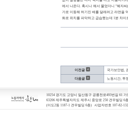
없이 일행들은 다시 택시를 타고 시흥사거리
에서 나온다. 혹시나 해서 물었더니 “혜자씨
가로 이동해 허기진 배를 달래려고 라면을 
화로 위치를 파악하고 급습했는데 1분 차이로
이전글
국가보안법, 
다음글
노동시간, 투
10254 경기도 고양시 일산동구 공릉천로493번길 61 가동
63206 제주특별자치도 제주시 중앙로 250 견우빌딩 
(이도2동 1187-1 견우빌딩 6층) 사업자번호 107-82-13