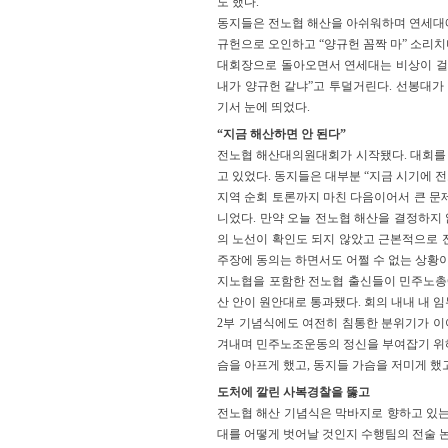
도 했다. 
동지들은 전노협 해산을 아쉬워하며 연세대에
규헌으로 오인하고 “양규헌 꼼짝 마” 소리
대회장으로 돌아오면서 연세대는 비상이 걸
내가 양규헌 같냐”고 투덜거린다. 선봉대가
기서 눈에 띄었다. 
“지금 해산하면 안 된다”
전노협 해산대의원대회가 시작됐다. 대회를
고 있었다. 동지들은 대부분 “지금 시기에 전
지역 순회 토론까지 마친 다음이어서 큰 문
니었다. 만약 오늘 전노협 해산을 결정하지
의 노선이 확인도 되지 않았고 근본적으로 
주장에 동의는 하면서도 어쩔 수 없는 상황이
지노협을 포함한 전노협 출신들이 민주노총
산 안이 원안대로 통과됐다. 회의 내내 내 
2부 기념식에도 여전히 침통한 분위기가 이
겨내며 민주노조운동의 정신을 부여잡기 위해
슴을 아프게 했고, 동지들 가슴을 저미게 했고
도처에 깔린 사복경찰을 뚫고
전노협 해산 기념식은 막바지로 향하고 있
대를 어떻게 벗어날 것인지 수행팀의 전술 논