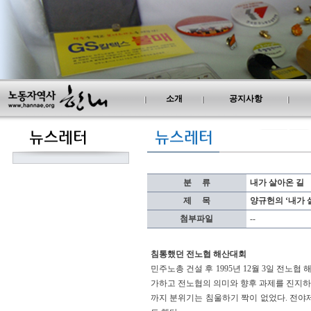
소개
공지사항
분
.....
류
내가 살아온 길
제
.....
목
양규헌의 ‘내가 
첨부파일
--
침통했던 전노협 해산대회
민주노총 건설 후 1995년 12월 3일 전노
가하고 전노협의 의미와 향후 과제를 진지하
까지 분위기는 침울하기 짝이 없었다. 전