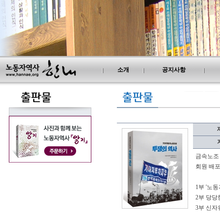
소개
공지사항
금속노조 
회원 배
1부 '노동
2부 당당
3부 신자