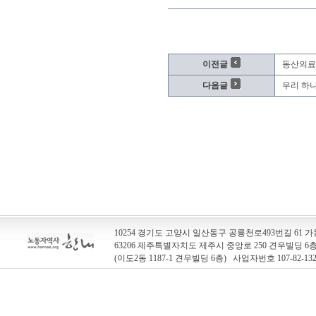
이전글
동산의료
다음글
우리 하
10254 경기도 고양시 일산동구 공릉천로493번길 61 가동
63206 제주특별자치도 제주시 중앙로 250 견우빌딩 
(이도2동 1187-1 견우빌딩 6층) 사업자번호 107-82-13