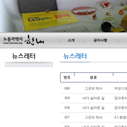
소개
공지사항
860
그곳의 역사
무장기포
859
내가 살아온 길
양규헌의
858
내가 살아온 길
양규헌의
857
그곳의 역사
4.3 