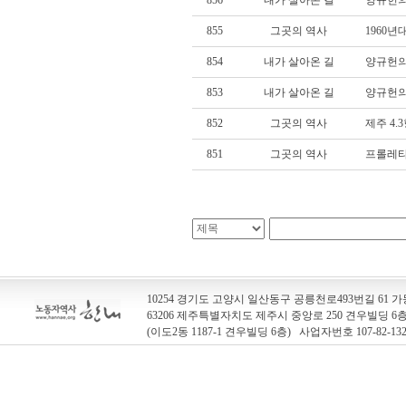
856
내가 살아온 길
양규헌의
855
그곳의 역사
1960
854
내가 살아온 길
양규헌의
853
내가 살아온 길
양규헌의
852
그곳의 역사
제주 4.
851
그곳의 역사
프롤레타
10254 경기도 고양시 일산동구 공릉천로493번길 61 가동
63206 제주특별자치도 제주시 중앙로 250 견우빌딩 
(이도2동 1187-1 견우빌딩 6층) 사업자번호 107-82-13