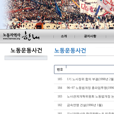
소개
공지사항
185
1기 노사정위 합의 부결(1998년 2월
184
96~97 노동법개정 총파업투쟁(1996
183
노사관계개혁위원회 노동법개정 논의(
182
금속연맹 건설(1996년 1월)
181
김시자열사와 한국전력노조 민주화투쟁